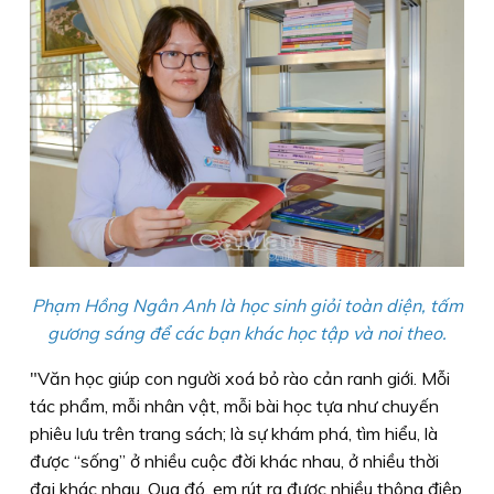
Phạm Hồng Ngân Anh là học sinh giỏi toàn diện, tấm
gương sáng để các bạn khác học tập và noi theo.
"Văn học giúp con người xoá bỏ rào cản ranh giới. Mỗi
tác phẩm, mỗi nhân vật, mỗi bài học tựa như chuyến
phiêu lưu trên trang sách; là sự khám phá, tìm hiểu, là
được “sống” ở nhiều cuộc đời khác nhau, ở nhiều thời
đại khác nhau. Qua đó, em rút ra được nhiều thông điệp