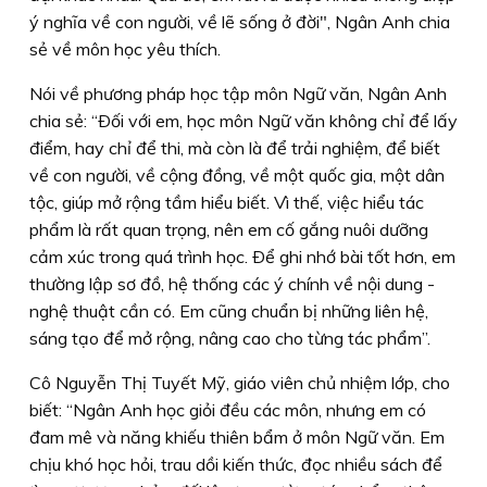
ý nghĩa về con người, về lẽ sống ở đời", Ngân Anh chia
sẻ về môn học yêu thích.
Nói về phương pháp học tập môn Ngữ văn, Ngân Anh
chia sẻ: “Ðối với em, học môn Ngữ văn không chỉ để lấy
điểm, hay chỉ để thi, mà còn là để trải nghiệm, để biết
về con người, về cộng đồng, về một quốc gia, một dân
tộc, giúp mở rộng tầm hiểu biết. Vì thế, việc hiểu tác
phẩm là rất quan trọng, nên em cố gắng nuôi dưỡng
cảm xúc trong quá trình học. Ðể ghi nhớ bài tốt hơn, em
thường lập sơ đồ, hệ thống các ý chính về nội dung -
nghệ thuật cần có. Em cũng chuẩn bị những liên hệ,
sáng tạo để mở rộng, nâng cao cho từng tác phẩm”.
Cô Nguyễn Thị Tuyết Mỹ, giáo viên chủ nhiệm lớp, cho
biết: “Ngân Anh học giỏi đều các môn, nhưng em có
đam mê và năng khiếu thiên bẩm ở môn Ngữ văn. Em
chịu khó học hỏi, trau dồi kiến thức, đọc nhiều sách để