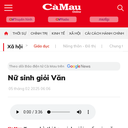
Truyền hình
Radio
ភាសាខ្មែរ
THỜI SỰ
CHÍNH TRỊ
KINH TẾ
XÃ HỘI
CẢI CÁCH HÀNH CHÍNH
Xã hội
Giáo dục
Nông thôn - Đô thị
Chung tay 
Theo dõi Báo điện tử Cà Mau trên
Nữ sinh giỏi Văn
05 tháng 02 2025 06:06