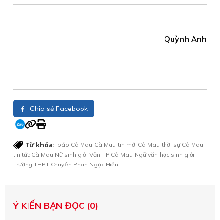
Quỳnh Anh
Chia sẻ Facebook
Từ khóa:
báo Cà Mau
Cà Mau
tin mới Cà Mau
thời sự Cà Mau
tin tức Cà Mau
Nữ sinh giỏi Văn
TP Cà Mau
Ngữ văn
học sinh giỏi
Trường THPT Chuyên Phan Ngọc Hiển
Ý KIẾN BẠN ĐỌC (0)