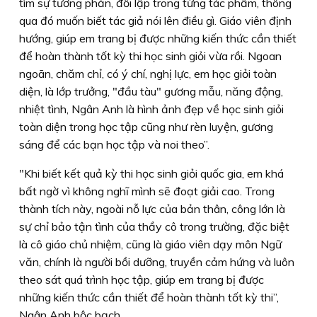
tìm sự tương phản, đối lập trong từng tác phẩm, thông
qua đó muốn biết tác giả nói lên điều gì. Giáo viên định
hướng, giúp em trang bị được những kiến thức cần thiết
để hoàn thành tốt kỳ thi học sinh giỏi vừa rồi. Ngoan
ngoãn, chăm chỉ, có ý chí, nghị lực, em học giỏi toàn
diện, là lớp trưởng, "đầu tàu" gương mẫu, năng động,
nhiệt tình, Ngân Anh là hình ảnh đẹp về học sinh giỏi
toàn diện trong học tập cũng như rèn luyện, gương
sáng để các bạn học tập và noi theo”.
"Khi biết kết quả kỳ thi học sinh giỏi quốc gia, em khá
bất ngờ vì không nghĩ mình sẽ đoạt giải cao. Trong
thành tích này, ngoài nỗ lực của bản thân, công lớn là
sự chỉ bảo tận tình của thầy cô trong trường, đặc biệt
là cô giáo chủ nhiệm, cũng là giáo viên dạy môn Ngữ
văn, chính là người bồi dưỡng, truyền cảm hứng và luôn
theo sát quá trình học tập, giúp em trang bị được
những kiến thức cần thiết để hoàn thành tốt kỳ thi”,
Ngân Anh bộc bạch.