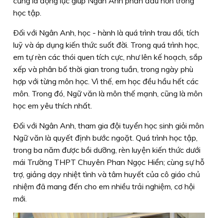
cũng là động lực giúp Ngân Anh phấn đấu hơn trong
học tập.
Ðối với Ngân Anh, học - hành là quá trình trau dồi, tích
luỹ và áp dụng kiến thức suốt đời. Trong quá trình học,
em tự rèn các thói quen tích cực, như lên kế hoạch, sắp
xếp và phân bố thời gian trong tuần, trong ngày phù
hợp với từng môn học. Vì thế, em học đều hầu hết các
môn. Trong đó, Ngữ văn là môn thế mạnh, cũng là môn
học em yêu thích nhất.
Ðối với Ngân Anh, tham gia đội tuyển học sinh giỏi môn
Ngữ văn là quyết định bước ngoặt. Quá trình học tập,
trong ba năm được bồi dưỡng, rèn luyện kiến thức dưới
mái Trường THPT Chuyên Phan Ngọc Hiển; cùng sự hỗ
trợ, giảng dạy nhiệt tình và tâm huyết của cô giáo chủ
nhiệm đã mang đến cho em nhiều trải nghiệm, cơ hội
mới.