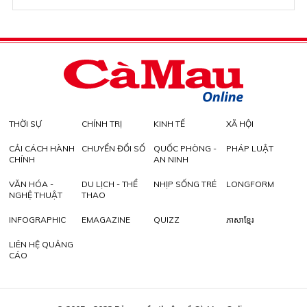
THỜI SỰ
CHÍNH TRỊ
KINH TẾ
XÃ HỘI
CẢI CÁCH HÀNH
CHUYỂN ĐỔI SỐ
QUỐC PHÒNG -
PHÁP LUẬT
CHÍNH
AN NINH
VĂN HÓA -
DU LỊCH - THỂ
NHỊP SỐNG TRẺ
LONGFORM
NGHỆ THUẬT
THAO
INFOGRAPHIC
EMAGAZINE
QUIZZ
ភាសាខ្មែរ
LIÊN HỆ QUẢNG
CÁO