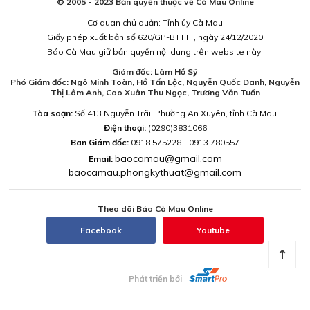
© 2005 - 2023 Bản quyền thuộc về Cà Mau Online
Cơ quan chủ quản: Tỉnh ủy Cà Mau
Giấy phép xuất bản số 620/GP-BTTTT, ngày 24/12/2020
Báo Cà Mau giữ bản quyền nội dung trên website này.
Giám đốc: Lâm Hồ Sỹ
Phó Giám đốc: Ngô Minh Toàn, Hồ Tấn Lộc, Nguyễn Quốc Danh, Nguyễn
Thị Lâm Anh, Cao Xuân Thu Ngọc, Trương Văn Tuấn
Tòa soạn:
Số 413 Nguyễn Trãi, Phường An Xuyên, tỉnh Cà Mau.
Điện thoại:
(0290)3831066
Ban Giám đốc:
0918.575228 - 0913.780557
baocamau@gmail.com
Email:
baocamau.phongkythuat@gmail.com
Theo dõi Báo Cà Mau Online
Facebook
Youtube
Phát triển bởi