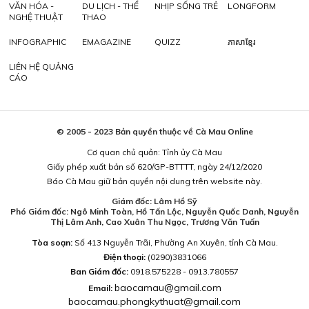
VĂN HÓA -
DU LỊCH - THỂ
NHỊP SỐNG TRẺ
LONGFORM
NGHỆ THUẬT
THAO
INFOGRAPHIC
EMAGAZINE
QUIZZ
ភាសាខ្មែរ
LIÊN HỆ QUẢNG
CÁO
© 2005 - 2023 Bản quyền thuộc về Cà Mau Online
Cơ quan chủ quản: Tỉnh ủy Cà Mau
Giấy phép xuất bản số 620/GP-BTTTT, ngày 24/12/2020
Báo Cà Mau giữ bản quyền nội dung trên website này.
Giám đốc: Lâm Hồ Sỹ
Phó Giám đốc: Ngô Minh Toàn, Hồ Tấn Lộc, Nguyễn Quốc Danh, Nguyễn
Thị Lâm Anh, Cao Xuân Thu Ngọc, Trương Văn Tuấn
Tòa soạn:
Số 413 Nguyễn Trãi, Phường An Xuyên, tỉnh Cà Mau.
Điện thoại:
(0290)3831066
Ban Giám đốc:
0918.575228 - 0913.780557
baocamau@gmail.com
Email:
baocamau.phongkythuat@gmail.com