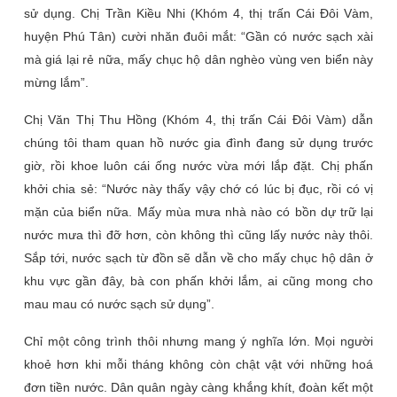
sử dụng. Chị Trần Kiều Nhi (Khóm 4, thị trấn Cái Đôi Vàm,
huyện Phú Tân) cười nhăn đuôi mắt: “Gần có nước sạch xài
mà giá lại rẻ nữa, mấy chục hộ dân nghèo vùng ven biển này
mừng lắm”.
Chị Văn Thị Thu Hồng (Khóm 4, thị trấn Cái Đôi Vàm) dẫn
chúng tôi tham quan hồ nước gia đình đang sử dụng trước
giờ, rồi khoe luôn cái ống nước vừa mới lắp đặt. Chị phấn
khởi chia sẻ: “Nước này thấy vậy chớ có lúc bị đục, rồi có vị
mặn của biển nữa. Mấy mùa mưa nhà nào có bồn dự trữ lại
nước mưa thì đỡ hơn, còn không thì cũng lấy nước này thôi.
Sắp tới, nước sạch từ đồn sẽ dẫn về cho mấy chục hộ dân ở
khu vực gần đây, bà con phấn khởi lắm, ai cũng mong cho
mau mau có nước sạch sử dụng”.
Chỉ một công trình thôi nhưng mang ý nghĩa lớn. Mọi người
khoẻ hơn khi mỗi tháng không còn chật vật với những hoá
đơn tiền nước. Dân quân ngày càng khắng khít, đoàn kết một