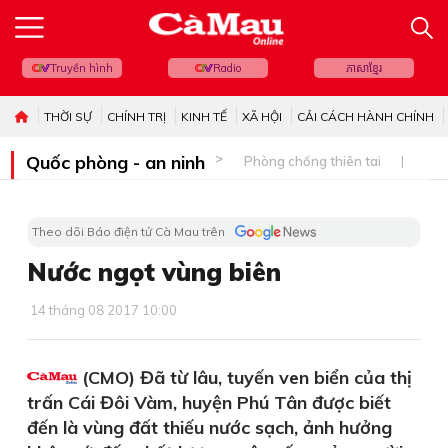
Truyền hình
Radio
ភាសាខ្មែរ
THỜI SỰ
CHÍNH TRỊ
KINH TẾ
XÃ HỘI
CẢI CÁCH HÀNH CHÍNH
Quốc phòng - an ninh
Phòng chống thiên tai
Bi
Theo dõi Báo điện tử Cà Mau trên
Nước ngọt vùng biên
14 tháng 08 2017 10:00
(CMO) Đã từ lâu, tuyến ven biển của thị
trấn Cái Đôi Vàm, huyện Phú Tân được biết
đến là vùng đất thiếu nước sạch, ảnh hưởng