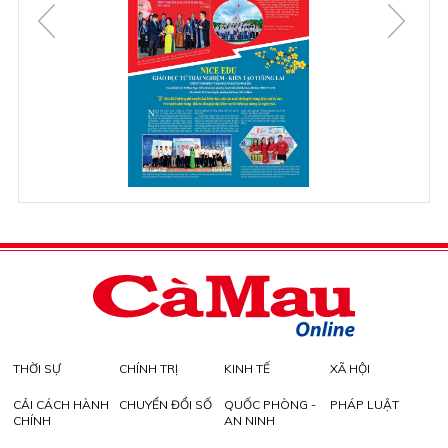
THỜI SỰ
CHÍNH TRỊ
KINH TẾ
XÃ HỘI
CẢI CÁCH HÀNH
CHUYỂN ĐỔI SỐ
QUỐC PHÒNG -
PHÁP LUẬT
CHÍNH
AN NINH