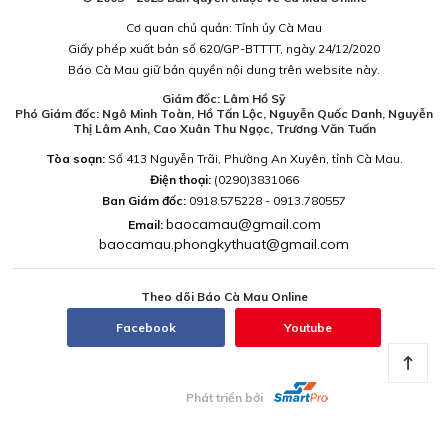
Cơ quan chủ quản: Tỉnh ủy Cà Mau
Giấy phép xuất bản số 620/GP-BTTTT, ngày 24/12/2020
Báo Cà Mau giữ bản quyền nội dung trên website này.
Giám đốc: Lâm Hồ Sỹ
Phó Giám đốc: Ngô Minh Toàn, Hồ Tấn Lộc, Nguyễn Quốc Danh, Nguyễn
Thị Lâm Anh, Cao Xuân Thu Ngọc, Trương Văn Tuấn
Tòa soạn:
Số 413 Nguyễn Trãi, Phường An Xuyên, tỉnh Cà Mau.
Điện thoại:
(0290)3831066
Ban Giám đốc:
0918.575228 - 0913.780557
baocamau@gmail.com
Email:
baocamau.phongkythuat@gmail.com
Theo dõi Báo Cà Mau Online
Facebook
Youtube
Phát triển bởi