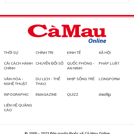
THỜI SỰ
CHÍNH TRỊ
KINH TẾ
XÃ HỘI
CẢI CÁCH HÀNH
CHUYỂN ĐỔI SỐ
QUỐC PHÒNG -
PHÁP LUẬT
CHÍNH
AN NINH
VĂN HÓA -
DU LỊCH - THỂ
NHỊP SỐNG TRẺ
LONGFORM
NGHỆ THUẬT
THAO
INFOGRAPHIC
EMAGAZINE
QUIZZ
ភាសាខ្មែរ
LIÊN HỆ QUẢNG
CÁO
© 2005 - 2023 Bản quyền thuộc về Cà Mau Online