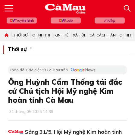
Truyền hình
Radio
ភាសាខ្មែរ
THỜI SỰ
CHÍNH TRỊ
KINH TẾ
XÃ HỘI
CẢI CÁCH HÀNH CHÍNH
Thời sự
Theo dõi Báo điện tử Cà Mau trên
Ông Huỳnh Cẩm Thống tái đắc
cử Chủ tịch Hội Mỹ nghệ Kim
hoàn tỉnh Cà Mau
31 tháng 05 2026 14:39
Sáng 31/5, Hội Mỹ nghệ Kim hoàn tỉnh