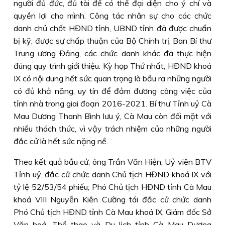
người đủ đức, đủ tài để có thể đại diện cho ý chí và
quyền lợi cho mình. Công tác nhân sự cho các chức
danh chủ chốt HĐND tỉnh, UBND tỉnh đã được chuẩn
bị kỹ, được sự chấp thuận của Bộ Chính trị, Ban Bí thư
Trung ương Đảng, các chức danh khác đã thực hiện
đúng quy trình giới thiệu. Kỳ họp Thứ nhất, HĐND khoá
IX có nội dung hết sức quan trọng là bầu ra những người
có đủ khả năng, uy tín để đảm đương công việc của
tỉnh nhà trong giai đoạn 2016-2021. Bí thư Tỉnh uỷ Cà
Mau Dương Thanh Bình lưu ý, Cà Mau còn đối mặt với
nhiều thách thức, vì vậy trách nhiệm của những người
đắc cử là hết sức nặng nề.
Theo kết quả bầu cử, ông Trần Văn Hiện, Uỷ viên BTV
Tỉnh uỷ, đắc cử chức danh Chủ tịch HĐND khoá IX với
tỷ lệ 52/53/54 phiếu; Phó Chủ tịch HĐND tỉnh Cà Mau
khoá VIII Nguyễn Kiên Cường tái đắc cử chức danh
Phó Chủ tịch HĐND tỉnh Cà Mau khoá IX, Giám đốc Sở
Văn hoá, Thể thao và Du lịch tỉnh Cà Mau Dương