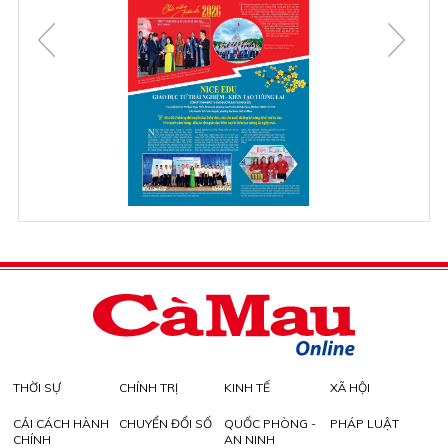
THỜI SỰ
CHÍNH TRỊ
KINH TẾ
XÃ HỘI
CẢI CÁCH HÀNH
CHUYỂN ĐỔI SỐ
QUỐC PHÒNG -
PHÁP LUẬT
CHÍNH
AN NINH