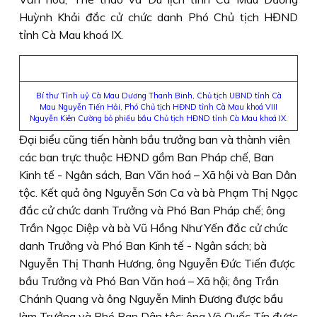
Huỳnh Khải đắc cử chức danh Phó Chủ tịch HĐND
tỉnh Cà Mau khoá IX.
Bí thư Tỉnh uỷ Cà Mau Dương Thanh Binh, Chủ tịch UBND tỉnh Cà
Mau Nguyễn Tiến Hải, Phó Chủ tịch HĐND tỉnh Cà Mau khoá VIII
Nguyễn Kiên Cường bỏ phiếu bầu Chủ tịch HĐND tỉnh Cà Mau khoá IX.
Đại biểu cũng tiến hành bầu trưởng ban và thành viên
các ban trực thuộc HĐND gồm Ban Pháp chế, Ban
Kinh tế - Ngân sách, Ban Văn hoá – Xã hội và Ban Dân
tộc. Kết quả ông Nguyễn Sơn Ca và bà Phạm Thị Ngọc
đắc cử chức danh Trưởng và Phó Ban Pháp chế; ông
Trần Ngọc Diệp và bà Vũ Hồng Như Yến đắc cử chức
danh Trưởng và Phó Ban Kinh tế - Ngân sách; bà
Nguyễn Thị Thanh Hương, ông Nguyễn Đức Tiến được
bầu Trưởng và Phó Ban Văn hoá – Xã hội; ông Trần
Chánh Quang và ông Nguyễn Minh Đương được bầu
làm Trưởng và Phó Ban Dân tộc; ông Võ Quốc Tín được