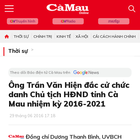
Truyền hình
Radio
ភាសាខ្មែរ
THỜI SỰ
CHÍNH TRỊ
KINH TẾ
XÃ HỘI
CẢI CÁCH HÀNH CHÍNH
Thời sự
Theo dõi Báo điện tử Cà Mau trên
Ông Trần Văn Hiện đắc cử chức
danh Chủ tịch HĐND tỉnh Cà
Mau nhiệm kỳ 2016-2021
29 tháng 06 2016 17:18
Đồng chí Dương Thanh Bình, UVBCH