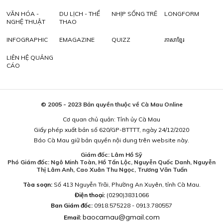
VĂN HÓA -
DU LỊCH - THỂ
NHỊP SỐNG TRẺ
LONGFORM
NGHỆ THUẬT
THAO
INFOGRAPHIC
EMAGAZINE
QUIZZ
ភាសាខ្មែរ
LIÊN HỆ QUẢNG
CÁO
© 2005 - 2023 Bản quyền thuộc về Cà Mau Online
Cơ quan chủ quản: Tỉnh ủy Cà Mau
Giấy phép xuất bản số 620/GP-BTTTT, ngày 24/12/2020
Báo Cà Mau giữ bản quyền nội dung trên website này.
Giám đốc: Lâm Hồ Sỹ
Phó Giám đốc: Ngô Minh Toàn, Hồ Tấn Lộc, Nguyễn Quốc Danh, Nguyễn
Thị Lâm Anh, Cao Xuân Thu Ngọc, Trương Văn Tuấn
Tòa soạn:
Số 413 Nguyễn Trãi, Phường An Xuyên, tỉnh Cà Mau.
Điện thoại:
(0290)3831066
Ban Giám đốc:
0918.575228 - 0913.780557
baocamau@gmail.com
Email: