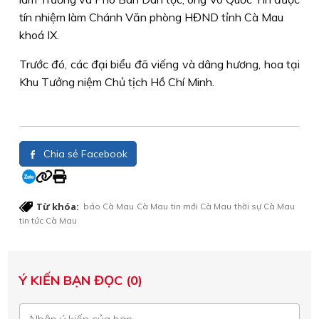
tín nhiệm làm Chánh Văn phòng HĐND tỉnh Cà Mau
khoá IX.
Trước đó, các đại biểu đã viếng và dâng hương, hoa tại
Khu Tưởng niệm Chủ tịch Hồ Chí Minh.
Chia sẻ Facebook
Từ khóa:
báo Cà Mau
Cà Mau
tin mới Cà Mau
thời sự Cà Mau
tin tức Cà Mau
Ý KIẾN BẠN ĐỌC (0)