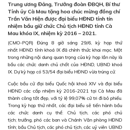
Trung ương Đảng, Trưởng đoàn ĐBQH, Bí thư
Tỉnh ủy Cà Mau tặng hoa chúc mừng đồng chí
Trần Văn Hiện được đại biểu HĐND tỉnh tín
nhiệm bầu giữ chức Chủ tịch HĐND tỉnh Cà
Mau khóa IX, nhiệm kỳ 2016 – 2021.
(CMO-PQR) Đúng 8 giờ sáng 29/6, kỳ họp thứ
nhất HĐND tỉnh khoá IX đã chính thức khai mạc. Một
trong những nội dung quan trọng của kỳ họp lần này là
bầu các chức danh chủ chốt của HĐND, UBND khoá
IX. Dự kỳ họp có 53/54 đại biểu HĐND vừa trúng cử.
Cuộc bầu cử đại biểu Quốc hội khoá XIV và đại biểu
HĐND các cấp nhiệm kỳ 2016-2021 tại Cà Mau đã
thành công tốt đẹp, với tỷ lệ 99,07% cử tri đi bỏ phiếu.
Trong kỳ họp thứ nhất, các đại biểu sẽ tiến hành bầu
các chức danh cụ thể: Chủ tịch, các phó chủ
tịch; trưởng, phó các ban và Chánh Văn phòng HĐND
tỉnh; bầu Chủ tịch, các phó chủ tịch, các uỷ viên UBND