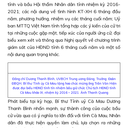
tỉnh và bầu Hội thẩm Nhân dân tỉnh nhiệm kỳ 2016-
2021; các nội dung về tình hình KT-XH 6 tháng đầu
năm, phương hướng, nhiệm vụ các tháng cuối năm; Uỷ
ban MTTQ Việt Nam tỉnh tổng hợp các ý kiến của cử tri
tại những cuộc gặp mặt, tiếp xúc của người ứng cử; đại
biểu xem xét và thông qua Nghị quyết về chương trình
giám sát của HĐND tỉnh 6 tháng cuối năm và một số
nội dung quan trọng khác.
Đồng chí Dương Thanh Bình, UVBCH Trung ương Đảng, Trưởng Đoàn
ĐBQH, Bí thư Tỉnh ủy Cà Mau tặng hoa chúc mừng ông Trần Văn Hiện
được đại biểu HĐND tỉnh tín nhiệm bầu giữ chức Chủ tịch HĐND tỉnh
Cà Mau khóa IX, nhiệm kỳ 2016 – 2021. Ảnh Thanh Quang
Phát biểu tại kỳ họp, Bí thư Tỉnh uỷ Cà Mau Dương
Thanh Bình nhấn mạnh, sự thành công của cuộc bầu
cử vừa qua có ý nghĩa to lớn đối với tỉnh Cà Mau, Nhân
dân đã thực hiện quyền làm chủ, lựa chọn ra những