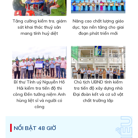
Tăng cường kiểm tra, giám
Nâng cao chất lượng giáo
sát khai thác thuỷ sản
dục, tạo nền tảng cho giai
mang tính huỷ diệt
đoạn phát triển mới
Bí thư Tỉnh uỷ Nguyễn Hồ
Chủ tịch UBND tỉnh kiểm
Hải kiểm tra tiến độ thi
tra tiến độ xây dựng nhà
công Đền tưởng niệm Anh
Đại đoàn kết và cơ sở vật
hùng liệt sĩ và người có
chất trường lớp
công
NỔI BẬT 48 GIỜ