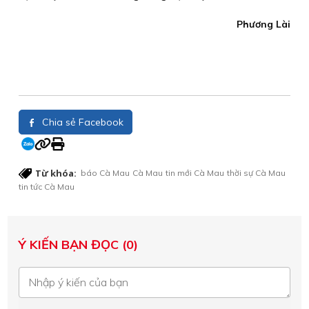
Phương Lài
Chia sẻ Facebook
Từ khóa:
báo Cà Mau
Cà Mau
tin mới Cà Mau
thời sự Cà Mau
tin tức Cà Mau
Ý KIẾN BẠN ĐỌC (0)