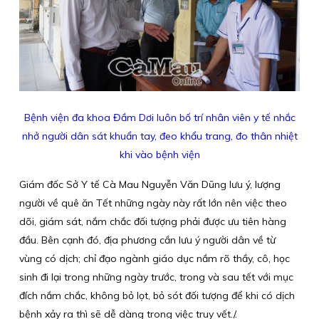
Bệnh viện đa khoa Đầm Dơi luôn bố trí nhân viên y tế nhắc
nhở người dân sát khuẩn tay, đeo khẩu trang, đo thân nhiệt
khi vào bệnh viện
Giám đốc Sở Y tế Cà Mau Nguyễn Văn Dũng lưu ý, lượng
người về quê ăn Tết những ngày này rất lớn nên việc theo
dõi, giám sát, nắm chắc đối tượng phải được ưu tiên hàng
đầu. Bên cạnh đó, địa phương cần lưu ý người dân về từ
vùng có dịch; chỉ đạo ngành giáo dục nắm rõ thầy, cô, học
sinh đi lại trong những ngày trước, trong và sau tết với mục
đích nắm chắc, không bỏ lọt, bỏ sót đối tượng để khi có dịch
bệnh xảy ra thì sẽ dễ dàng trong việc truy vết./.