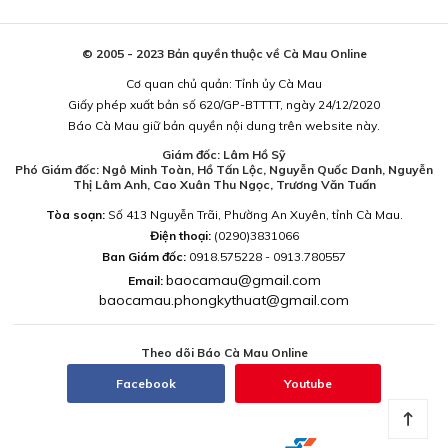
© 2005 - 2023 Bản quyền thuộc về Cà Mau Online
Cơ quan chủ quản: Tỉnh ủy Cà Mau
Giấy phép xuất bản số 620/GP-BTTTT, ngày 24/12/2020
Báo Cà Mau giữ bản quyền nội dung trên website này.
Giám đốc: Lâm Hồ Sỹ
Phó Giám đốc: Ngô Minh Toàn, Hồ Tấn Lộc, Nguyễn Quốc Danh, Nguyễn
Thị Lâm Anh, Cao Xuân Thu Ngọc, Trương Văn Tuấn
Tòa soạn:
Số 413 Nguyễn Trãi, Phường An Xuyên, tỉnh Cà Mau.
Điện thoại:
(0290)3831066
Ban Giám đốc:
0918.575228 - 0913.780557
baocamau@gmail.com
Email:
baocamau.phongkythuat@gmail.com
Theo dõi Báo Cà Mau Online
Facebook
Youtube