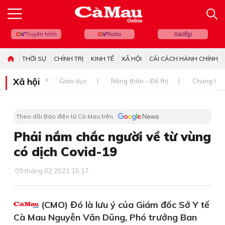
Truyền hình
Radio
ភាសាខ្មែរ
THỜI SỰ
CHÍNH TRỊ
KINH TẾ
XÃ HỘI
CẢI CÁCH HÀNH CHÍNH
Xã hội
Giáo dục
Nông thôn - Đô thị
Chung tay 
Theo dõi Báo điện tử Cà Mau trên
Phải nắm chắc người về từ vùng
có dịch Covid-19
09 tháng 02 2021 15:17
(CMO) Đó là lưu ý của Giám đốc Sở Y tế
Cà Mau Nguyễn Văn Dũng, Phó trưởng Ban