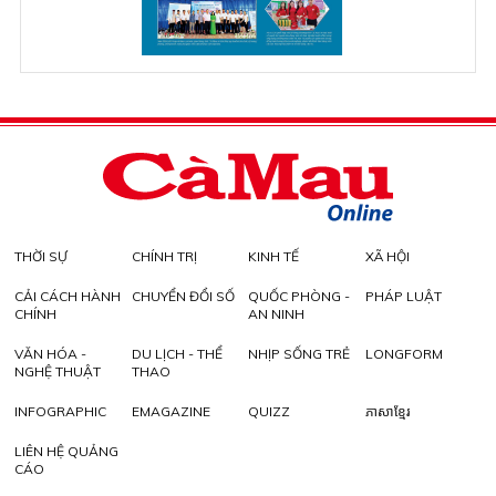
THỜI SỰ
CHÍNH TRỊ
KINH TẾ
XÃ HỘI
CẢI CÁCH HÀNH
CHUYỂN ĐỔI SỐ
QUỐC PHÒNG -
PHÁP LUẬT
CHÍNH
AN NINH
VĂN HÓA -
DU LỊCH - THỂ
NHỊP SỐNG TRẺ
LONGFORM
NGHỆ THUẬT
THAO
INFOGRAPHIC
EMAGAZINE
QUIZZ
ភាសាខ្មែរ
LIÊN HỆ QUẢNG
CÁO