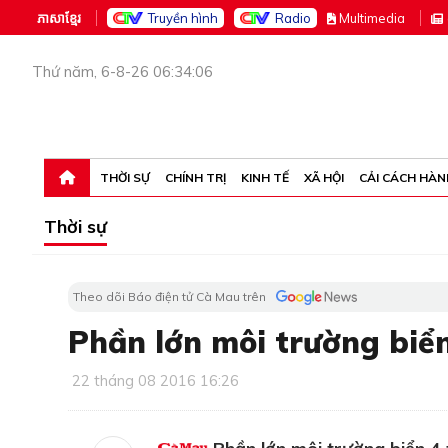
ភាសាខ្មែរ
Truyền hình
Radio
M
ultimedia
Thứ năm, 6-8-26 06:34:06
THỜI SỰ
CHÍNH TRỊ
KINH TẾ
XÃ HỘI
CẢI CÁCH HÀN
Thời sự
Theo dõi Báo điện tử Cà Mau trên
Phần lớn môi trường biể
22 tháng 08 2016 16:26