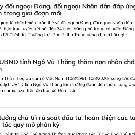
uy đối ngoại Đảng, đối ngoại Nhân dân đáp ứn
n trong giai đoạn mới
giao tổ chức Phiên toàn thể về đối ngoại Đảng, đối ngoại Nhân dân 
kết hợp trực tuyến, kết nối đến 34 tỉnh, thành phố trong cả nước. Đồng 
 Bộ Chính trị, Thường trực Ban Bí thư Trung ương chủ trì hội nghị.
 UBND tỉnh Ngô Vũ Thăng thăm nạn nhân chấ
n
m Thảm hoạ da cam ở Việt Nam (10/8/1961-10/8/2026), sáng 5/8, đ
ủ tịch UBND tỉnh Ngô Vũ Thăng làm trưởng đoàn đến thăm, tặng qu
a cam/dioxin trên địa bàn xã Đầm Dơi.
ướng chủ trì rà soát đầu tư, hoàn thiện các t
 tốc quy mô phân kỳ
Bộ Chính trị, Phó Thủ tướng Thường trực Phạm Gia Túc và Phó Thủ tư