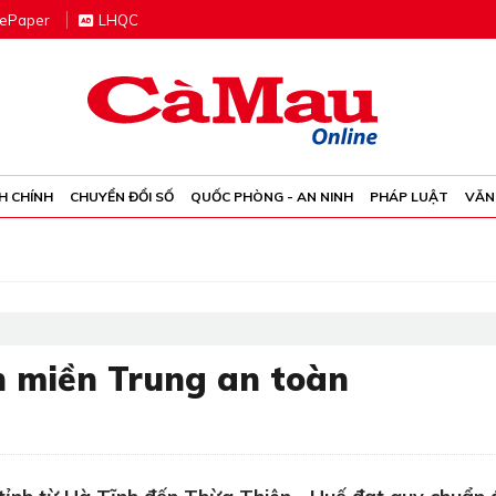
e
P
aper
LHQC
H CHÍNH
CHUYỂN ĐỔI SỐ
QUỐC PHÒNG - AN NINH
PHÁP LUẬT
VĂN
n miền Trung an toàn