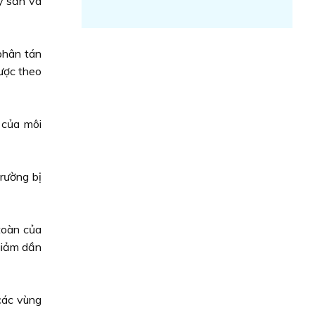
ỷ sản và
phân tán
được theo
 của môi
trường bị
toàn của
giảm dần
các vùng