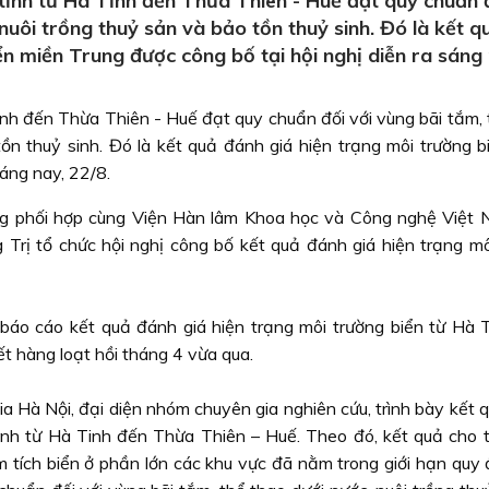
tỉnh từ Hà Tĩnh đến Thừa Thiên - Huế đạt quy chuẩn đ
nuôi trồng thuỷ sản và bảo tồn thuỷ sinh. Đó là kết q
ển miền Trung được công bố tại hội nghị diễn ra sáng 
ĩnh đến Thừa Thiên - Huế đạt quy chuẩn đối với vùng bãi tắm, 
tồn thuỷ sinh. Đó là kết quả đánh giá hiện trạng môi trường b
sáng nay, 22/8.
ng phối hợp cùng Viện Hàn lâm Khoa học và Công nghệ Việt 
Trị tổ chức hội nghị công bố kết quả đánh giá hiện trạng mô
 báo cáo kết quả đánh giá hiện trạng môi trường biển từ Hà 
t hàng loạt hồi tháng 4 vừa qua.
a Hà Nội, đại diện nhóm chuyên gia nghiên cứu, trình bày kết 
 tỉnh từ Hà Tinh đến Thừa Thiên – Huế. Theo đó, kết quả cho 
m tích biển ở phần lớn các khu vực đã nằm trong giới hạn quy 