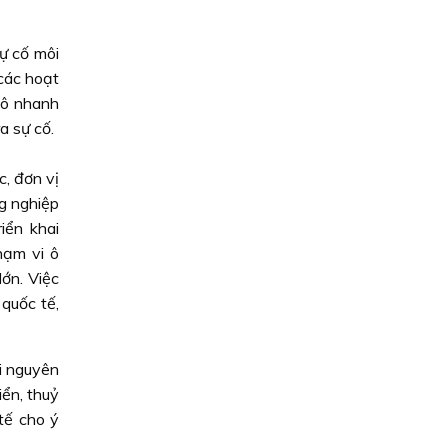
ự cố môi
 các hoạt
bô nhanh
a sự cố.
, đơn vị
g nghiệp
iển khai
hạm vi ô
lớn. Việc
 quốc tế,
i nguyên
iển, thuỷ
tế cho ý