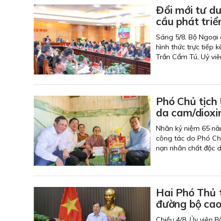
Đổi mới tư d
cầu phát triể
Sáng 5/8, Bộ Ngoại 
hình thức trực tiếp 
Trần Cẩm Tú, Uỷ viên
Phó Chủ tịch
da cam/dioxi
Nhân kỷ niệm 65 nă
công tác do Phó Ch
nạn nhân chất độc d
Hai Phó Thủ t
đường bộ cao
Chiều 4/8, Ủy viên 