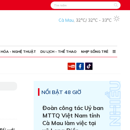
Cà Mau
,
32°C
/
32°C
-
33°C
 HÓA - NGHỆ THUẬT
DU LỊCH - THỂ THAO
NHỊP SỐNG TRẺ
NỔI BẬT 48 GIỜ
Đoàn công tác Uỷ ban
MTTQ Việt Nam tỉnh
Cà Mau làm việc tại