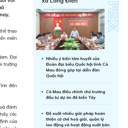
ối với
xã Long Điền
uả
nay,
thể thao
iển miền
Nam, Đại
Nhiều ý kiến tâm huyết của
i trường
Đoàn đại biểu Quốc hội tỉnh Cà
Mau đóng góp tại diễn đàn
Quốc hội
Tĩnh đến
Cà Mau điều chỉnh chủ trương
đầu tư dự án đê biển Tây
quả đánh
Đề xuất nhiều giải pháp hoàn
thấy các
thiện cơ chế hoà giải, quản lý
định của
lao động và hoạt động xuất bản