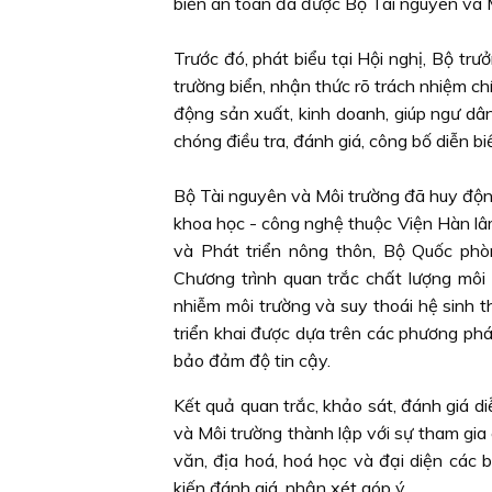
biển an toàn đã được Bộ Tài nguyên và 
Trước đó, phát biểu tại Hội nghị, Bộ tr
trường biển, nhận thức rõ trách nhiệm ch
động sản xuất, kinh doanh, giúp ngư dâ
chóng điều tra, đánh giá, công bố diễn bi
Bộ Tài nguyên và Môi trường đã huy động
khoa học - công nghệ thuộc Viện Hàn l
và Phát triển nông thôn, Bộ Quốc phòn
Chương trình quan trắc chất lượng môi 
nhiễm môi trường và suy thoái hệ sinh th
triển khai được dựa trên các phương pháp
bảo đảm độ tin cậy.
Kết quả quan trắc, khảo sát, đánh giá d
và Môi trường thành lập với sự tham gia 
văn, địa hoá, hoá học và đại diện các 
kiến đánh giá, nhận xét góp ý.