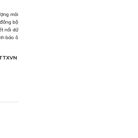
ượng môi
 đồng bộ
t nối dữ
ảnh báo ô
 TTXVN