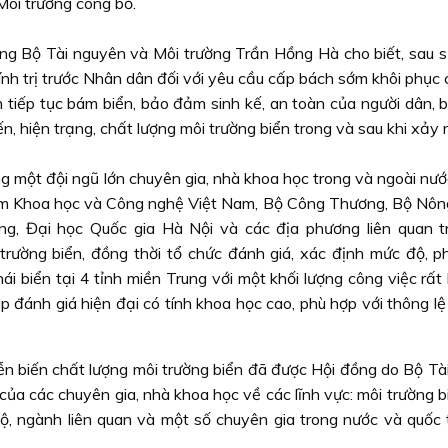
Môi trường công bố.
ưởng Bộ Tài nguyên và Môi trường Trần Hồng Hà cho biết, sau s
ính trị trước Nhân dân đối với yêu cầu cấp bách sớm khôi phục
n tiếp tục bám biển, bảo đảm sinh kế, an toàn của người dân, 
ến, hiện trạng, chất lượng môi trường biển trong và sau khi xảy r
 một đội ngũ lớn chuyên gia, nhà khoa học trong và ngoài nước
âm Khoa học và Công nghệ Việt Nam, Bộ Công Thương, Bộ Nôn
g, Đại học Quốc gia Hà Nội và các địa phương liên quan tr
trường biển, đồng thời tổ chức đánh giá, xác định mức độ, p
ái biển tại 4 tỉnh miền Trung với một khối lượng công việc rất 
 đánh giá hiện đại có tính khoa học cao, phù hợp với thông lệ
iễn biến chất lượng môi trường biển đã được Hội đồng do Bộ Tà
của các chuyên gia, nhà khoa học về các lĩnh vực: môi trường b
bộ, ngành liên quan và một số chuyên gia trong nước và quốc 