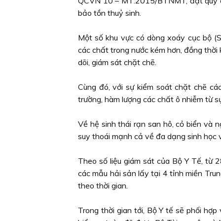
QCVN 10 – MT:2015/BTNMT, đạt quy chuẩ
bảo tồn thuỷ sinh.
Một số khu vực có dòng xoáy cục bộ (
các chất trong nước kém hơn, đồng thời k
dõi, giám sát chặt chẽ.
Cùng đó, với sự kiểm soát chặt chẽ các
trường, hàm lượng các chất ô nhiễm từ s
Về hệ sinh thái rạn san hô, cỏ biển và 
suy thoái mạnh cả về đa dạng sinh học v
Theo số liệu giám sát của Bộ Y Tế, từ
các mẫu hải sản lấy tại 4 tỉnh miền Tr
theo thời gian.
Trong thời gian tới, Bộ Y tế sẽ phối h