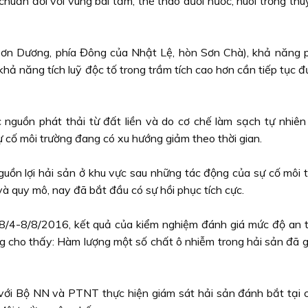
n đối với vùng bãi tắm, thể thao dưới nước, nuôi trồng thu
Sơn Dương, phía Đông của Nhật Lệ, hòn Sơn Chà), khả năng 
hả năng tích luỹ độc tố trong trầm tích cao hơn cần tiếp tục 
 nguồn phát thải từ đất liền và do cơ chế làm sạch tự nhiên
ự cố môi trường đang có xu hướng giảm theo thời gian.
nguồn lợi hải sản ở khu vực sau những tác động của sự cố môi 
à quy mô, nay đã bắt đầu có sự hồi phục tích cực.
 28/4-8/8/2016, kết quả của kiểm nghiệm đánh giá mức độ an 
ung cho thấy: Hàm lượng một số chất ô nhiễm trong hải sản đã 
ợp với Bộ NN và PTNT thực hiện giám sát hải sản đánh bắt tại 