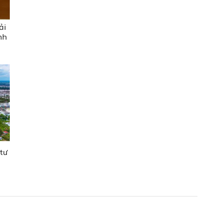
ải
nh
 tư