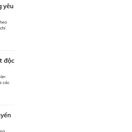
g yêu
theo
chí
t độc
oàn
à các
uyến
ớng