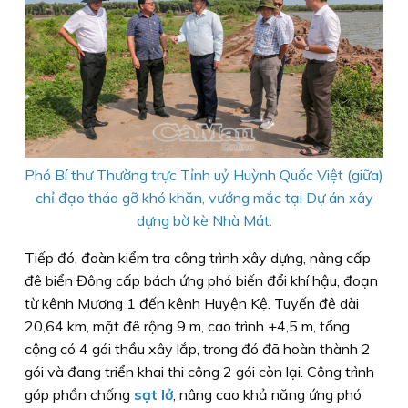
Phó Bí thư Thường trực Tỉnh uỷ Huỳnh Quốc Việt (giữa)
chỉ đạo tháo gỡ khó khăn, vướng mắc tại Dự án xây
dựng bờ kè Nhà Mát.
Tiếp đó, đoàn kiểm tra công trình xây dựng, nâng cấp
đê biển Đông cấp bách ứng phó biến đổi khí hậu, đoạn
từ kênh Mương 1 đến kênh Huyện Kệ. Tuyến đê dài
20,64 km, mặt đê rộng 9 m, cao trình +4,5 m, tổng
cộng có 4 gói thầu xây lắp, trong đó đã hoàn thành 2
gói và đang triển khai thi công 2 gói còn lại. Công trình
góp phần chống
sạt lở
, nâng cao khả năng ứng phó