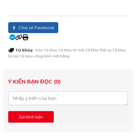
Chia sẻ Facebook
Từ khóa:
báo Cà Mau
Cà Mau
tin mới Cà Mau
thời sự Cà Mau
tin tức Cà Mau
công trình
mặt bằng
Ý KIẾN BẠN ĐỌC (0)