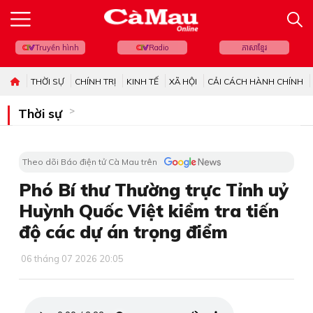
Truyền hình
Radio
ភាសាខ្មែរ
THỜI SỰ
CHÍNH TRỊ
KINH TẾ
XÃ HỘI
CẢI CÁCH HÀNH CHÍNH
Thời sự
Theo dõi Báo điện tử Cà Mau trên
Phó Bí thư Thường trực Tỉnh uỷ
Huỳnh Quốc Việt kiểm tra tiến
độ các dự án trọng điểm
06 tháng 07 2026 20:05