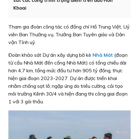
sát các công trình trọng điểm trên đảo Hòn
Khoai
Tham gia đoàn công tác có đồng chí Hồ Trung Việt, Uỷ
viên Ban Thường vụ, Trưởng Ban Tuyên giáo và Dân
vận Tỉnh uỷ.
Đoàn khảo sát Dự án xây dựng bờ kè
Nhà Mát
(đoạn
từ cầu Nhà Mát đến cống Nhà Mát) có tổng chiều dài
hơn 4,7 km, tổng mức đầu tư hơn 905 tỷ đồng, thực
hiện giai đoạn 2023-2027. Dự án được triển khai
nhằm chống sạt lở, ngập úng do triều cường, cải tạo
môi trường Kênh 30/4 và hiện đang thi công giai đoạn
1 với 3 gói thầu.