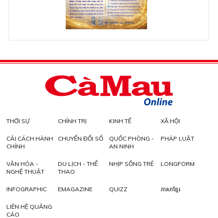
THỜI SỰ
CHÍNH TRỊ
KINH TẾ
XÃ HỘI
CẢI CÁCH HÀNH
CHUYỂN ĐỔI SỐ
QUỐC PHÒNG -
PHÁP LUẬT
CHÍNH
AN NINH
VĂN HÓA -
DU LỊCH - THỂ
NHỊP SỐNG TRẺ
LONGFORM
NGHỆ THUẬT
THAO
INFOGRAPHIC
EMAGAZINE
QUIZZ
ភាសាខ្មែរ
LIÊN HỆ QUẢNG
CÁO