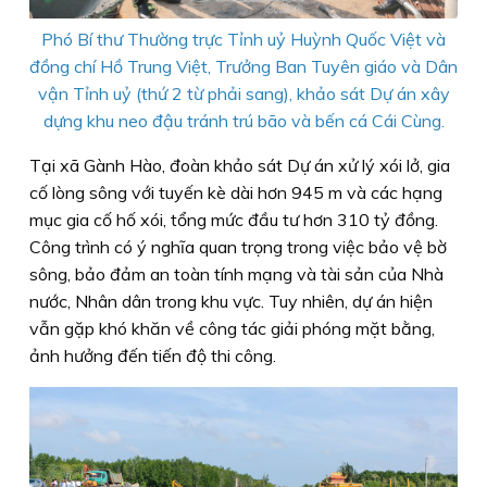
Phó Bí thư Thường trực Tỉnh uỷ Huỳnh Quốc Việt và
đồng chí Hồ Trung Việt, Trưởng Ban Tuyên giáo và Dân
vận Tỉnh uỷ (thứ 2 từ phải sang), khảo sát Dự án xây
dựng khu neo đậu tránh trú bão và bến cá Cái Cùng.
Tại xã Gành Hào, đoàn khảo sát Dự án xử lý xói lở, gia
cố lòng sông với tuyến kè dài hơn 945 m và các hạng
mục gia cố hố xói, tổng mức đầu tư hơn 310 tỷ đồng.
Công trình có ý nghĩa quan trọng trong việc bảo vệ bờ
sông, bảo đảm an toàn tính mạng và tài sản của Nhà
nước, Nhân dân trong khu vực. Tuy nhiên, dự án hiện
vẫn gặp khó khăn về công tác giải phóng mặt bằng,
ảnh hưởng đến tiến độ thi công.