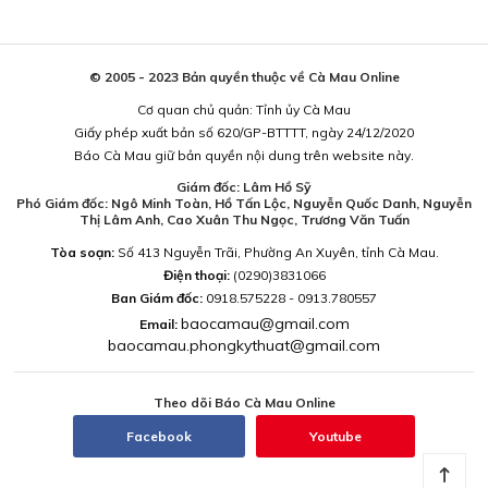
© 2005 - 2023 Bản quyền thuộc về Cà Mau Online
Cơ quan chủ quản: Tỉnh ủy Cà Mau
Giấy phép xuất bản số 620/GP-BTTTT, ngày 24/12/2020
Báo Cà Mau giữ bản quyền nội dung trên website này.
Giám đốc: Lâm Hồ Sỹ
Phó Giám đốc: Ngô Minh Toàn, Hồ Tấn Lộc, Nguyễn Quốc Danh, Nguyễn
Thị Lâm Anh, Cao Xuân Thu Ngọc, Trương Văn Tuấn
Tòa soạn:
Số 413 Nguyễn Trãi, Phường An Xuyên, tỉnh Cà Mau.
Điện thoại:
(0290)3831066
Ban Giám đốc:
0918.575228 - 0913.780557
baocamau@gmail.com
Email:
baocamau.phongkythuat@gmail.com
Theo dõi Báo Cà Mau Online
Facebook
Youtube