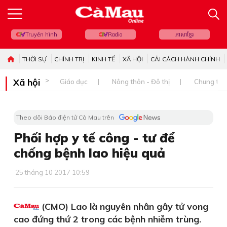
Truyền hình
Radio
ភាសាខ្មែរ
THỜI SỰ
CHÍNH TRỊ
KINH TẾ
XÃ HỘI
CẢI CÁCH HÀNH CHÍNH
Xã hội
Giáo dục
Nông thôn - Đô thị
Chung tay 
Theo dõi Báo điện tử Cà Mau trên
Phối hợp y tế công - tư để
chống bệnh lao hiệu quả
25 tháng 10 2017 10:59
(CMO) Lao là nguyên nhân gây tử vong
cao đứng thứ 2 trong các bệnh nhiễm trùng.