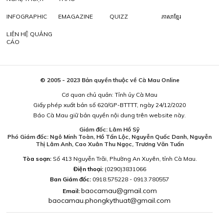
INFOGRAPHIC
EMAGAZINE
QUIZZ
ភាសាខ្មែរ
LIÊN HỆ QUẢNG
CÁO
© 2005 - 2023 Bản quyền thuộc về Cà Mau Online
Cơ quan chủ quản: Tỉnh ủy Cà Mau
Giấy phép xuất bản số 620/GP-BTTTT, ngày 24/12/2020
Báo Cà Mau giữ bản quyền nội dung trên website này.
Giám đốc: Lâm Hồ Sỹ
Phó Giám đốc: Ngô Minh Toàn, Hồ Tấn Lộc, Nguyễn Quốc Danh, Nguyễn
Thị Lâm Anh, Cao Xuân Thu Ngọc, Trương Văn Tuấn
Tòa soạn:
Số 413 Nguyễn Trãi, Phường An Xuyên, tỉnh Cà Mau.
Điện thoại:
(0290)3831066
Ban Giám đốc:
0918.575228 - 0913.780557
baocamau@gmail.com
Email:
baocamau.phongkythuat@gmail.com