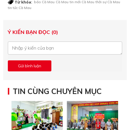
Từ khóa:
báo Cà Mau
Cà Mau
tin mới Cà Mau
thời sự Cà Mau
tin tức Cà Mau
Ý KIẾN BẠN ĐỌC (0)
TIN CÙNG CHUYÊN MỤC