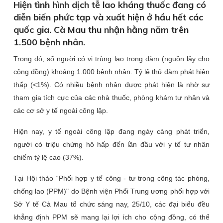
Hiện tình hình dịch tễ lao kháng thuốc đang có
diễn biến phức tạp và xuất hiện ở hầu hết các
quốc gia. Cà Mau thu nhận hằng năm trên
1.500 bệnh nhân.
Trong đó, số người có vi trùng lao trong đàm (nguồn lây cho
cộng đồng) khoảng 1.000 bệnh nhân. Tỷ lệ thử đàm phát hiện
thấp (<1%). Có nhiều bệnh nhân được phát hiện là nhờ sự
tham gia tích cực của các nhà thuốc, phòng khám tư nhân và
các cơ sở y tế ngoài công lập.
Hiện nay, y tế ngoài công lập đang ngày càng phát triển,
người có triệu chứng hô hấp đến lần đầu với y tế tư nhân
chiếm tỷ lệ cao (37%).
Tại Hội thảo “Phối hợp y tế công - tư trong công tác phòng,
chống lao (PPM)" do Bệnh viện Phổi Trung ương phối hợp với
Sở Y tế Cà Mau tổ chức sáng nay, 25/10, các đại biểu đều
khẳng định PPM sẽ mang lại lợi ích cho cộng đồng, có thể