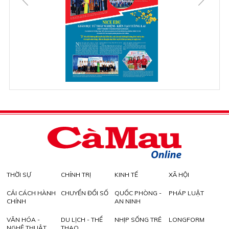
THỜI SỰ
CHÍNH TRỊ
KINH TẾ
XÃ HỘI
CẢI CÁCH HÀNH
CHUYỂN ĐỔI SỐ
QUỐC PHÒNG -
PHÁP LUẬT
CHÍNH
AN NINH
VĂN HÓA -
DU LỊCH - THỂ
NHỊP SỐNG TRẺ
LONGFORM
NGHỆ THUẬT
THAO