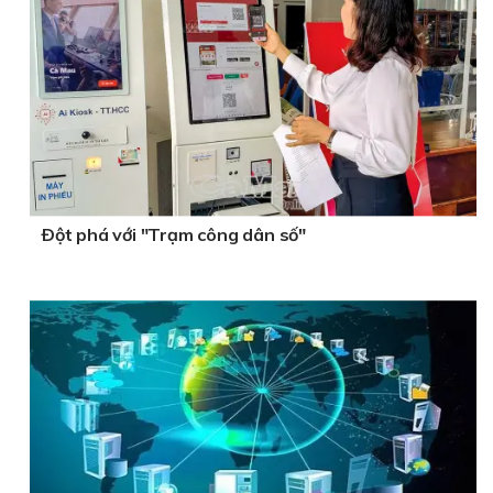
Ðột phá với "Trạm công dân số"