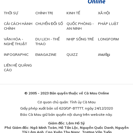
THỜI SỰ
CHÍNH TRỊ
KINH TẾ
XÃ HỘI
CẢI CÁCH HÀNH
CHUYỂN ĐỔI SỐ
QUỐC PHÒNG -
PHÁP LUẬT
CHÍNH
AN NINH
VĂN HÓA -
DU LỊCH - THỂ
NHỊP SỐNG TRẺ
LONGFORM
NGHỆ THUẬT
THAO
INFOGRAPHIC
EMAGAZINE
QUIZZ
ភាសាខ្មែរ
LIÊN HỆ QUẢNG
CÁO
© 2005 - 2023 Bản quyền thuộc về Cà Mau Online
Cơ quan chủ quản: Tỉnh ủy Cà Mau
Giấy phép xuất bản số 620/GP-BTTTT, ngày 24/12/2020
Báo Cà Mau giữ bản quyền nội dung trên website này.
Giám đốc: Lâm Hồ Sỹ
Phó Giám đốc: Ngô Minh Toàn, Hồ Tấn Lộc, Nguyễn Quốc Danh, Nguyễn
Thị Lâm Anh, Cao Xuân Thu Ngọc, Trương Văn Tuấn