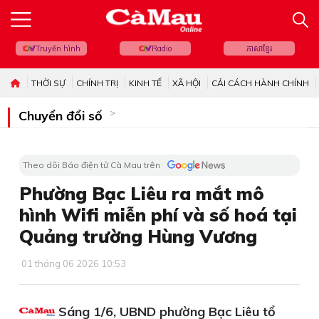
Truyền hình
Radio
ភាសាខ្មែរ
THỜI SỰ
CHÍNH TRỊ
KINH TẾ
XÃ HỘI
CẢI CÁCH HÀNH CHÍNH
Chuyển đổi số
Theo dõi Báo điện tử Cà Mau trên
Phường Bạc Liêu ra mắt mô
hình Wifi miễn phí và số hoá tại
Quảng trường Hùng Vương
01 tháng 06 2026 10:53
Sáng 1/6, UBND phường Bạc Liêu tổ