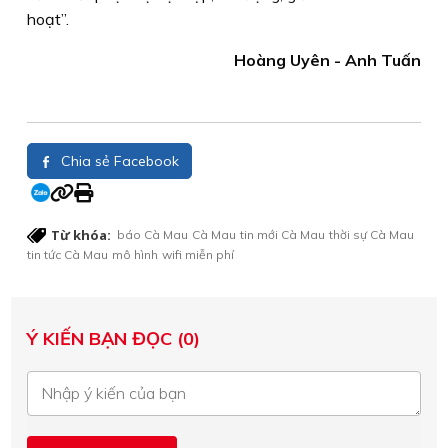
hoạt”.
Hoàng Uyên - Anh Tuấn
Chia sẻ Facebook
Từ khóa:
báo Cà Mau
Cà Mau
tin mới Cà Mau
thời sự Cà Mau
tin tức Cà Mau
mô hình
wifi miễn phí
Ý KIẾN BẠN ĐỌC (0)