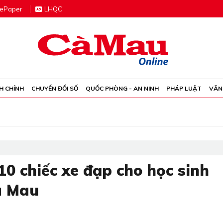
e
P
aper
LHQC
H CHÍNH
CHUYỂN ĐỔI SỐ
QUỐC PHÒNG - AN NINH
PHÁP LUẬT
VĂN
0 chiếc xe đạp cho học sinh
à Mau