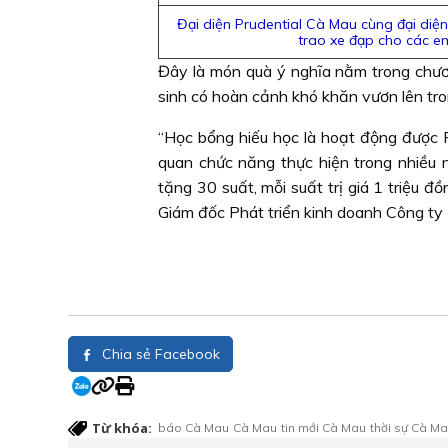
Đại diện Prudential Cà Mau cùng đại diệ
trao xe đạp cho các e
Đây là món quà ý nghĩa nằm trong chươ
sinh có hoàn cảnh khó khăn vươn lên tro
“Học bổng hiếu học là hoạt động được 
quan chức năng thực hiện trong nhiều
tặng 30 suất, mỗi suất trị giá 1 triệu
Giám đốc Phát triển kinh doanh Công ty 
Chia sẻ Facebook
Từ khóa:
báo Cà Mau
Cà Mau
tin mới Cà Mau
thời sự Cà M