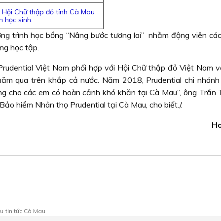
n Hội Chữ thập đỏ tỉnh Cà Mau
m học sinh.
ng trình học bổng “Nâng bước tương lai” nhằm động viên cá
ng học tập.
Prudential Việt Nam phối hợp với Hội Chữ thập đỏ Việt Nam v
 năm qua trên khắp cả nước. Năm 2018, Prudential chi nhán
 đồng cho các em có hoàn cảnh khó khăn tại Cà Mau”, ông Trần 
Bảo hiểm Nhân thọ Prudential tại Cà Mau, cho biết./.
Ho
au
tin tức Cà Mau