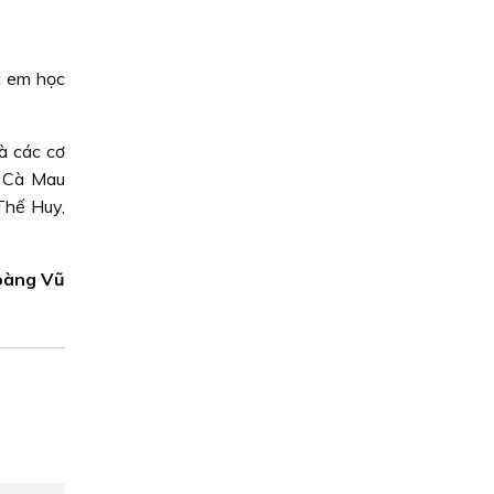
c em học
à các cơ
h Cà Mau
Thế Huy,
àng Vũ