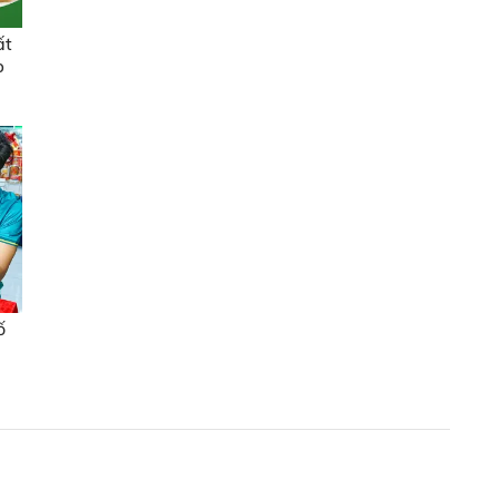
ất
p
ố