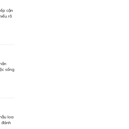
iếp cận
hiểu rõ
thần
uộc sống
mẫu loa
m đánh