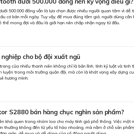
tooth dưới 500.000 đồng nên kỳ vọng điều gì?
dưới 500.000 đồng vẫn là lựa chọn được nhiều người quan tâm vì dễ t
ầu cơ bản mỗi ngày. Tuy vậy, để mua đúng tầm giá, người dùng cần 
ó thể mong đợi và đâu là giới hạn nên chấp nhận ngay từ đầu.
 nghiệp cho bộ đội xuất ngũ
rang của nhiều thanh niên không chỉ là bản lĩnh, tính kỷ luật và tinh 
n luyện trong môi trường quân đội, mà còn là khát vọng xây dựng c
quê hương mình.
nkor S2880 bán hàng chục nghìn sản phẩm?
tên khá quen trong nhóm loa cho máy tính giá phổ thông. Việc một 
lớn thường không đến từ yếu tố hào nhoáng, mà nằm ở chỗ sản phẩ
 đơn giản, dễ mua và dễ dùng của số đông người dùng.