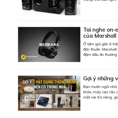
Tai nghe on-e
của Marshall 
Ở tầm giá gần 6 tri
đơn thuần. Marshall 
đậm dấu ấn thương h
Gợi ý những 
Bạn muốn ngôi nhà t
khỏe, máy cạo râu ch
một vai trò riêng, 