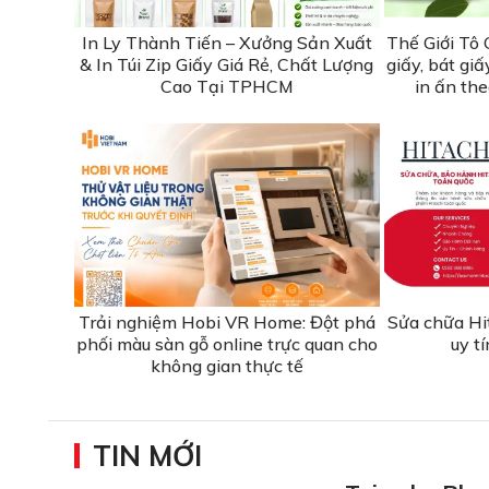
In Ly Thành Tiến – Xưởng Sản Xuất
Thế Giới Tô 
& In Túi Zip Giấy Giá Rẻ, Chất Lượng
giấy, bát gi
Cao Tại TPHCM
in ấn th
Trải nghiệm Hobi VR Home: Đột phá
Sửa chữa Hi
phối màu sàn gỗ online trực quan cho
uy t
không gian thực tế
TIN MỚI