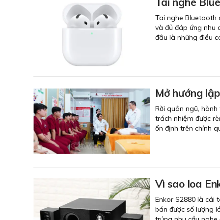
Tai nghe Blue
Tai nghe Bluetooth 
và đủ đáp ứng nhu c
đâu là những điều c
Mở hướng lập
Rời quân ngũ, hành t
trách nhiệm được rè
ổn định trên chính 
Vì sao loa E
Enkor S2880 là cái 
bán được số lượng 
trúng nhu cầu nghe