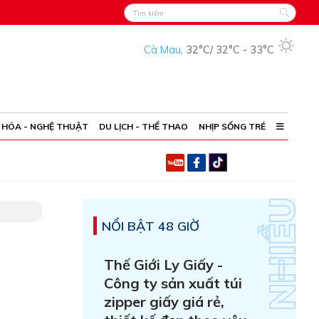
Cà Mau
,
32°C
/
32°C
-
33°C
 HÓA - NGHỆ THUẬT
DU LỊCH - THỂ THAO
NHỊP SỐNG TRẺ
NỔI BẬT 48 GIỜ
Thế Giới Ly Giấy -
Công ty sản xuất túi
zipper giấy giá rẻ,