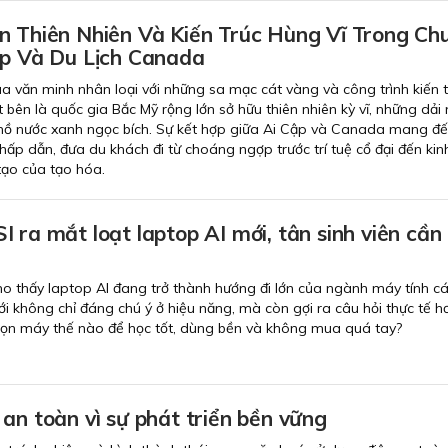
n Thiên Nhiên Và Kiến Trúc Hùng Vĩ Trong Ch
ập Và Du Lịch Canada
ủa văn minh nhân loại với những sa mạc cát vàng và công trình kiến 
bên là quốc gia Bắc Mỹ rộng lớn sở hữu thiên nhiên kỳ vĩ, những dải 
 hồ nước xanh ngọc bích. Sự kết hợp giữa Ai Cập và Canada mang đ
hấp dẫn, đưa du khách đi từ choáng ngợp trước trí tuệ cổ đại đến kin
tạo của tạo hóa.
 ra mắt loạt laptop AI mới, tân sinh viên cần 
ho thấy laptop AI đang trở thành hướng đi lớn của ngành máy tính c
ới không chỉ đáng chú ý ở hiệu năng, mà còn gợi ra câu hỏi thực tế h
chọn máy thế nào để học tốt, dùng bền và không mua quá tay?
an toàn vì sự phát triển bền vững