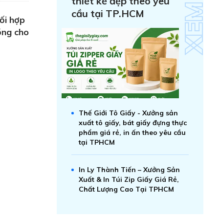
thiết kế đẹp theo yêu
cầu tại TP.HCM
ối hợp
đồng cho
Thế Giới Tô Giấy - Xưởng sản
xuất tô giấy, bát giấy đựng thực
phẩm giá rẻ, in ấn theo yêu cầu
tại TPHCM
In Ly Thành Tiến – Xưởng Sản
Xuất & In Túi Zip Giấy Giá Rẻ,
Chất Lượng Cao Tại TPHCM