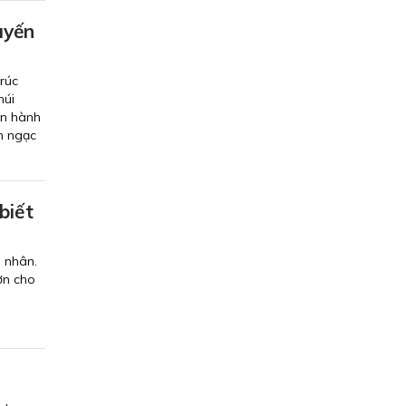
uyến
trúc
núi
ến hành
h ngạc
biết
á nhân.
ơn cho