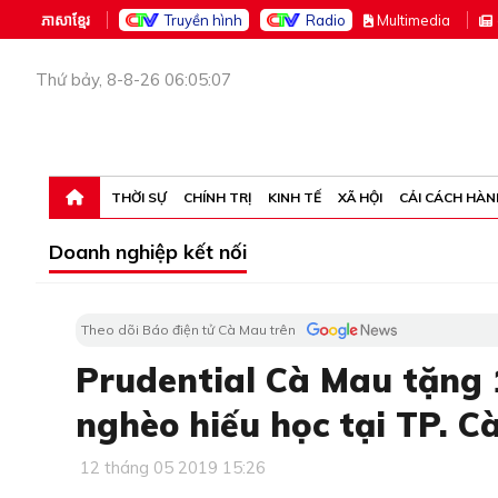
ភាសាខ្មែរ
Truyền hình
Radio
M
ultimedia
Thứ bảy, 8-8-26 06:05:07
THỜI SỰ
CHÍNH TRỊ
KINH TẾ
XÃ HỘI
CẢI CÁCH HÀN
Doanh nghiệp kết nối
Theo dõi Báo điện tử Cà Mau trên
Prudential Cà Mau tặng 1
nghèo hiếu học tại TP. C
12 tháng 05 2019 15:26