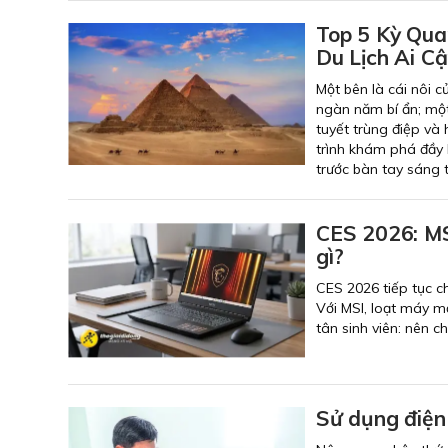
Top 5 Kỳ Qua
Du Lịch Ai C
Một bên là cái nôi c
ngàn năm bí ẩn; một 
tuyết trùng điệp và
trình khám phá đầy 
trước bàn tay sáng 
CES 2026: MSI
gì?
CES 2026 tiếp tục c
Với MSI, loạt máy m
tân sinh viên: nên 
Sử dụng điện 