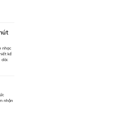
hút
e nhạc
hiết kế
 dài.
sức
ảm nhận