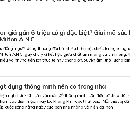
ar giá gần 6 triệu có gì đặc biệt? Giải mã sức 
Milton A.N.C.
ệu đồng, người dùng thường đòi hỏi nhiều hơn một chiếc tai nghe ngh
Milton A.N.C. gây chú ý vì kết hợp giữa chất âm mang cá tính riêng, t
iệu và những tiện ích thực tế như chống ồn, xuyên âm, thời lượng pin
vật dụng thông minh nên có trong nhà
iện nghi hơn? Chỉ cần vài món đồ thông minh: cân điện tử theo dõi 
ăm sóc diện mạo, máy lọc không khí, robot hút bụi,... Mỗi thiết bị đ
giúp cuộc sống hằng ngày của bạn nhẹ nhàng và hiện đại hơn.