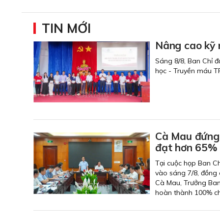
TIN MỚI
Nâng cao kỹ 
Sáng 8/8, Ban Chỉ đ
học - Truyền máu T
Cà Mau đứng 
đạt hơn 65%
Tại cuộc họp Ban Ch
vào sáng 7/8, đồng 
Cà Mau, Trưởng Ban 
hoàn thành 100% chỉ