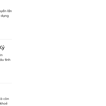
n
uyền lần
g dụng
Kỷ
ện
áu tình
mà còn
 khoẻ