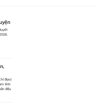
guyện
Huyết
2026.
n,
Chỉ đạo)
am tỉnh
hấn đấu