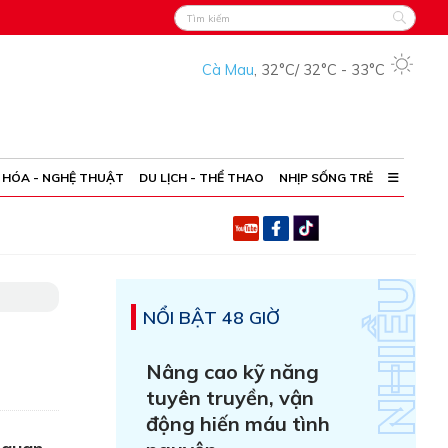
Cà Mau
,
32°C
/
32°C
-
33°C
 HÓA - NGHỆ THUẬT
DU LỊCH - THỂ THAO
NHỊP SỐNG TRẺ
NỔI BẬT 48 GIỜ
Nâng cao kỹ năng
tuyên truyền, vận
động hiến máu tình