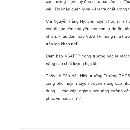
các trường hiện nay đều chưa có căn tin, đặc
yếu. Do khâu quản lý và kiểm tra chất lượng
Chị Nguyễn Hằng Ny, phụ huynh học sinh Trư
con đi học nên chủ yếu cho con tự do ăn uố
nhiên, khâu đảm bảo VSATTP mong nhà trường
tràn lan khắp nơi”.
Đảm bảo VSATTP trong trường học là một tr
nâng cao chất lượng học tập.
Thầy Lê Tấn Hải, Hiệu trưởng Trường THCS
cùng phụ huynh tuyên truyền nâng cao nh
dụng…, các cấp, ngành nên tăng cường công
phục vụ học sinh”./