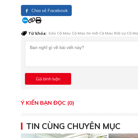
Chia sẻ Facebook
Từ khóa:
báo Cà Mau
Cà Mau
tin mới Cà Mau
thời sự Cà M
Ý KIẾN BẠN ĐỌC (0)
TIN CÙNG CHUYÊN MỤC