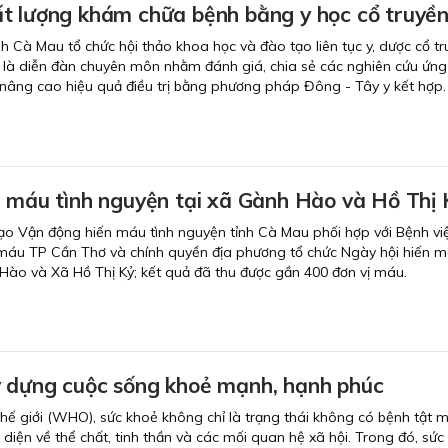
t lượng khám chữa bệnh bằng y học cổ truyề
nh Cà Mau tổ chức hội thảo khoa học và đào tạo liên tục y, dược cổ tr
 là diễn đàn chuyên môn nhằm đánh giá, chia sẻ các nghiên cứu ứn
 nâng cao hiệu quả điều trị bằng phương pháp Đông - Tây y kết hợp.
n máu tình nguyện tại xã Gành Hào và Hồ Thị 
ạo Vận động hiến máu tình nguyện tỉnh Cà Mau phối hợp với Bệnh vi
máu TP Cần Thơ và chính quyền địa phương tổ chức Ngày hội hiến m
Hào và Xã Hồ Thị Kỷ; kết quả đã thu được gần 400 đơn vị máu.
 dựng cuộc sống khoẻ mạnh, hạnh phúc
hế giới (WHO), sức khoẻ không chỉ là trạng thái không có bệnh tật 
 diện về thể chất, tinh thần và các mối quan hệ xã hội. Trong đó, sức