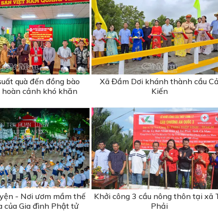
suất quà đến đồng bào
Xã Đầm Dơi khánh thành cầu C
 hoàn cảnh khó khăn
Kiến
uyện - Nơi ươm mầm thế
Khởi công 3 cầu nông thôn tại xã T
a của Gia đình Phật tử
Phải