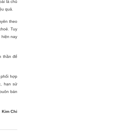
ài là chủ
ệu quả.
uyên theo
khoẻ. Tuy
 hiện nay
h thần để
 phối hợp
c, hạn sử
 buôn bán
Kim Chi