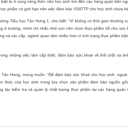
 biệt là ở vùng nông thôn nên học sinh tìm đến các hàng quán bên ngo
 thực phẩm có giới hạn nên việc đảm bảo VSATTP cho học sinh chưa hi
ờng Tiểu học Tân Hưng 1, cho biết: “Vì không có thời gian thường x
ng ở trường, mình chỉ nhắc nhở con nên chọn thực phẩm tốt cho sức 
 và các cấp, ngành quan tâm nhiều hơn vì tình trạng thực phẩm bẩn
ong những việc làm cấp thiết, đảm bảo sức khoẻ về thể chất và tin
 Tân Hưng, mong muốn: “Để đảm bảo sức khoẻ cho học sinh, ngoài
ận thức của học sinh trong lựa chọn sản phẩm đảm bảo nguồn gố
 tác kiểm tra và quản lý chất lượng thực phẩm tại các hàng quán