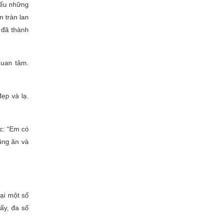
Nếu những
 tràn lan
 đã thành
quan tâm.
ẹp và lạ.
c: “Em có
ũng ăn và
ại một số
ấy, đa số