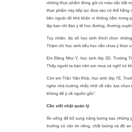
những thực phẩm đóng gói có màu sắc bắt m
thực phẩm này tiếp tục đưa vào cơ thể hằng 
bên ngoài rất khó khăn vì không nằm trong 
lập ban chỉ đạo y tế học đường, thường xuyê
Tuy nhiên, đa số học sinh thích chọn nhữn
Thậm chí học sinh tiểu học vẫn chưa ý thức 
Em Đặng Như Ý, học sinh lớp 3D, Trường Ti
Thấy người ta bán nên em mua và nghĩ nó k
Còn em Trần Văn Khải, học sinh lớp 7E, Tr
nghe nhà trường nhắc nhở về việc lựa chọn
không để ý về nguồn gốc”.
Cần siết chặt quản lý
Ăn uống để bổ sung năng lượng sau những giờ
trường có căn tin riêng, chất lượng và độ a