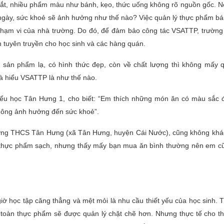
ắt, nhiều phẩm màu như bánh, kẹo, thức uống không rõ nguồn gốc. 
ngày, sức khoẻ sẽ ảnh hưởng như thế nào? Việc quản lý thực phẩm bán
phạm vi của nhà trường. Do đó, để đảm bảo công tác VSATTP, trường
n tuyên truyền cho học sinh và các hàng quán.
g sản phẩm lạ, có hình thức đẹp, còn về chất lượng thì không mấy 
và hiểu VSATTP là như thế nào.
ểu học Tân Hưng 1, cho biết: “Em thích những món ăn có màu sắc đ
hông ảnh hưởng đến sức khoẻ”.
ường THCS Tân Hưng (xã Tân Hưng, huyện Cái Nước), cũng không khá
 thực phẩm sạch, nhưng thấy mấy bạn mua ăn bình thường nên em c
 học tập căng thẳng và mệt mỏi là nhu cầu thiết yếu của học sinh. T
n toàn thực phẩm sẽ được quản lý chặt chẽ hơn. Nhưng thực tế cho th