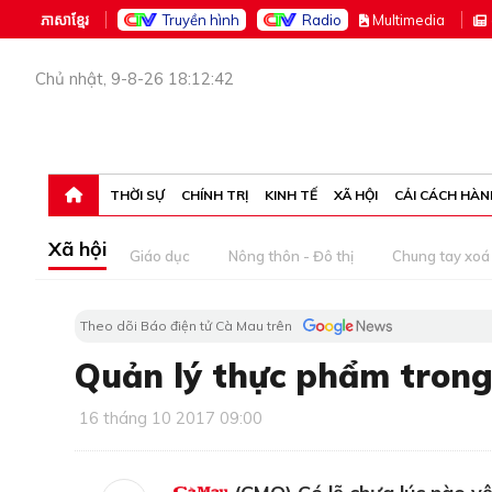
ភាសាខ្មែរ
Truyền hình
Radio
M
ultimedia
Chủ nhật, 9-8-26 18:12:42
THỜI SỰ
CHÍNH TRỊ
KINH TẾ
XÃ HỘI
CẢI CÁCH HÀN
Xã hội
Giáo dục
Nông thôn - Đô thị
Chung tay xoá 
Theo dõi Báo điện tử Cà Mau trên
Quản lý thực phẩm trong
16 tháng 10 2017 09:00