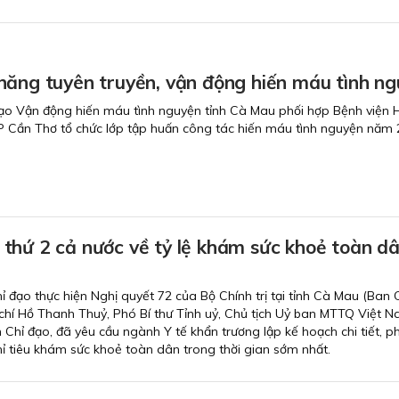
năng tuyên truyền, vận động hiến máu tình n
ạo Vận động hiến máu tình nguyện tỉnh Cà Mau phối hợp Bệnh viện 
P Cần Thơ tổ chức lớp tập huấn công tác hiến máu tình nguyện năm 
thứ 2 cả nước về tỷ lệ khám sức khoẻ toàn dâ
ỉ đạo thực hiện Nghị quyết 72 của Bộ Chính trị tại tỉnh Cà Mau (Ban 
chí Hồ Thanh Thuỷ, Phó Bí thư Tỉnh uỷ, Chủ tịch Uỷ ban MTTQ Việt N
Chỉ đạo, đã yêu cầu ngành Y tế khẩn trương lập kế hoạch chi tiết, p
 tiêu khám sức khoẻ toàn dân trong thời gian sớm nhất.