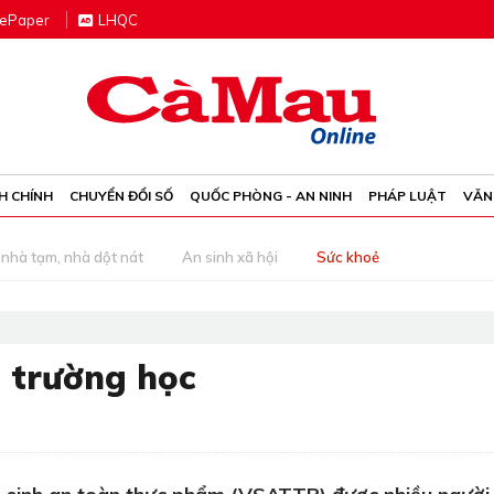
e
P
aper
LHQC
H CHÍNH
CHUYỂN ĐỔI SỐ
QUỐC PHÒNG - AN NINH
PHÁP LUẬT
VĂN
nhà tạm, nhà dột nát
An sinh xã hội
Sức khoẻ
 trường học