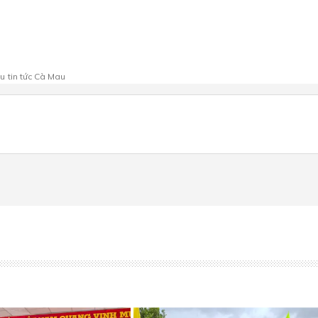
au
tin tức Cà Mau