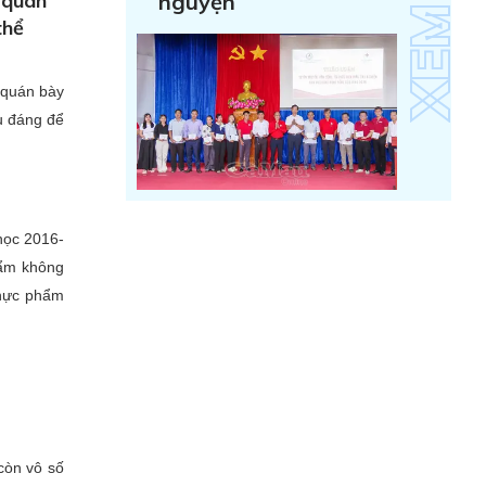
 quan
nguyện
thể
 quán bày
u đáng để
học 2016-
hẩm không
thực phẩm
còn vô số