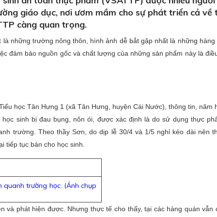
ệ sinh an toàn thực phẩm (VSATTP) được nhiều người
ường giáo dục, nơi ươm mầm cho sự phát triển cả về 
ATTP càng quan trọng.
t là những trường nông thôn, hình ảnh dễ bắt gặp nhất là những hàng
iệc đảm bảo nguồn gốc và chất lượng của những sản phẩm này là điề
iểu học Tân Hưng 1 (xã Tân Hưng, huyện Cái Nước), thông tin, năm 
 học sinh bị đau bụng, nôn ói, được xác định là do sử dụng thực p
nh trường. Theo thầy Sơn, do dịp lễ 30/4 và 1/5 nghỉ kéo dài nên 
i tiếp tục bán cho học sinh.
 quanh trường học. (Ảnh chụp
ện và phát hiện được. Nhưng thực tế cho thấy, tại các hàng quán vẫn 