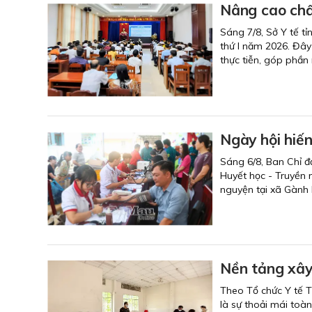
Nâng cao chấ
Sáng 7/8, Sở Y tế tỉ
thứ I năm 2026. Đây
thực tiễn, góp phần
Ngày hội hiế
Sáng 6/8, Ban Chỉ đ
Huyết học - Truyền 
nguyện tại xã Gành 
Nền tảng xây
Theo Tổ chức Y tế T
là sự thoải mái toàn