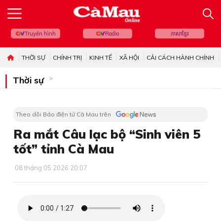
Truyền hình
Radio
ភាសាខ្មែរ
THỜI SỰ
CHÍNH TRỊ
KINH TẾ
XÃ HỘI
CẢI CÁCH HÀNH CHÍNH
Thời sự
Theo dõi Báo điện tử Cà Mau trên
Ra mắt Câu lạc bộ “Sinh viên 5
tốt” tỉnh Cà Mau
08 tháng 05 2026 20:07