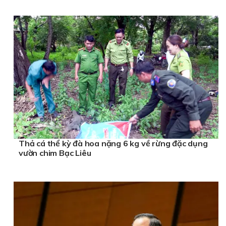
Thả cá thể kỳ đà hoa nặng 6 kg về rừng đặc dụng
vườn chim Bạc Liêu