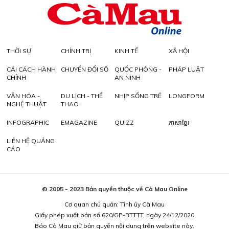
THỜI SỰ
CHÍNH TRỊ
KINH TẾ
XÃ HỘI
CẢI CÁCH HÀNH
CHUYỂN ĐỔI SỐ
QUỐC PHÒNG -
PHÁP LUẬT
CHÍNH
AN NINH
VĂN HÓA -
DU LỊCH - THỂ
NHỊP SỐNG TRẺ
LONGFORM
NGHỆ THUẬT
THAO
INFOGRAPHIC
EMAGAZINE
QUIZZ
ភាសាខ្មែរ
LIÊN HỆ QUẢNG
CÁO
© 2005 - 2023 Bản quyền thuộc về Cà Mau Online
Cơ quan chủ quản: Tỉnh ủy Cà Mau
Giấy phép xuất bản số 620/GP-BTTTT, ngày 24/12/2020
Báo Cà Mau giữ bản quyền nội dung trên website này.