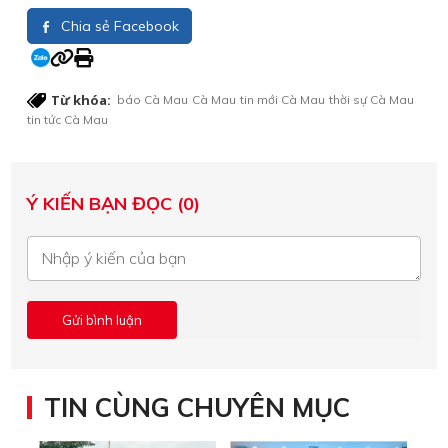
Chia sẻ Facebook
Từ khóa:
báo Cà Mau
Cà Mau
tin mới Cà Mau
thời sự Cà Mau
tin tức Cà Mau
Ý KIẾN BẠN ĐỌC (0)
TIN CÙNG CHUYÊN MỤC