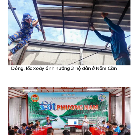
Dông, lốc xoáy ảnh hưởng 3 hộ dân ở Năm Căn