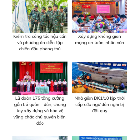
Kiểm tra công tác hậu cần
Xây dựng không gian
và phương án diễn tập
mạng an toàn, nhân văn
chiến đấu phòng thủ
Lữ đoàn 175 tăng cường
Nhà giàn DK1/10 kịp thời
gắn bó quân - dân, chung
cấp cứu ngư dân nghi bị
tay xây dựng và bảo vệ
đột quỵ
vững chắc chủ quyền biển,
đảo