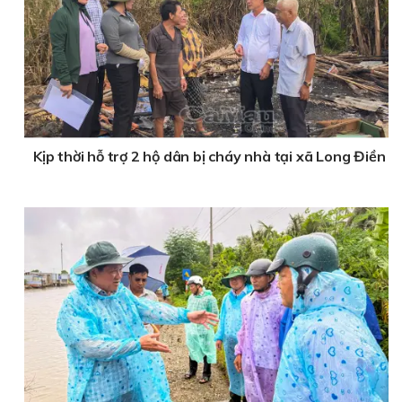
Kịp thời hỗ trợ 2 hộ dân bị cháy nhà tại xã Long Điền