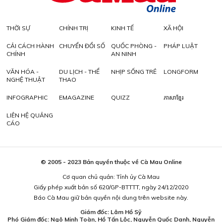
THỜI SỰ
CHÍNH TRỊ
KINH TẾ
XÃ HỘI
CẢI CÁCH HÀNH
CHUYỂN ĐỔI SỐ
QUỐC PHÒNG -
PHÁP LUẬT
CHÍNH
AN NINH
VĂN HÓA -
DU LỊCH - THỂ
NHỊP SỐNG TRẺ
LONGFORM
NGHỆ THUẬT
THAO
INFOGRAPHIC
EMAGAZINE
QUIZZ
ភាសាខ្មែរ
LIÊN HỆ QUẢNG
CÁO
© 2005 - 2023 Bản quyền thuộc về Cà Mau Online
Cơ quan chủ quản: Tỉnh ủy Cà Mau
Giấy phép xuất bản số 620/GP-BTTTT, ngày 24/12/2020
Báo Cà Mau giữ bản quyền nội dung trên website này.
Giám đốc: Lâm Hồ Sỹ
Phó Giám đốc: Ngô Minh Toàn, Hồ Tấn Lộc, Nguyễn Quốc Danh, Nguyễn