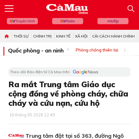
Truyền hình
Radio
ភាសាខ្មែរ
THỜI SỰ
CHÍNH TRỊ
KINH TẾ
XÃ HỘI
CẢI CÁCH HÀNH CHÍNH
Quốc phòng - an ninh
Phòng chống thiên tai
Bi
Theo dõi Báo điện tử Cà Mau trên
Ra mắt Trung tâm Giáo dục
cộng đồng về phòng cháy, chữa
cháy và cứu nạn, cứu hộ
16 tháng 05 2026 12:49
Trung tâm đặt tại số 363, đường Ngô