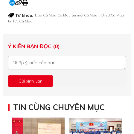
Từ khóa:
báo Cà Mau
Cà Mau
tin mới Cà Mau
thời sự Cà Mau
tin tức Cà Mau
Ý KIẾN BẠN ĐỌC (0)
TIN CÙNG CHUYÊN MỤC