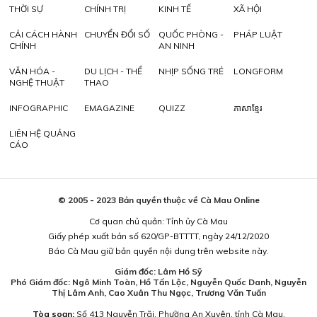
THỜI SỰ
CHÍNH TRỊ
KINH TẾ
XÃ HỘI
CẢI CÁCH HÀNH
CHUYỂN ĐỔI SỐ
QUỐC PHÒNG -
PHÁP LUẬT
CHÍNH
AN NINH
VĂN HÓA -
DU LỊCH - THỂ
NHỊP SỐNG TRẺ
LONGFORM
NGHỆ THUẬT
THAO
INFOGRAPHIC
EMAGAZINE
QUIZZ
ភាសាខ្មែរ
LIÊN HỆ QUẢNG
CÁO
© 2005 - 2023 Bản quyền thuộc về Cà Mau Online
Cơ quan chủ quản: Tỉnh ủy Cà Mau
Giấy phép xuất bản số 620/GP-BTTTT, ngày 24/12/2020
Báo Cà Mau giữ bản quyền nội dung trên website này.
Giám đốc: Lâm Hồ Sỹ
Phó Giám đốc: Ngô Minh Toàn, Hồ Tấn Lộc, Nguyễn Quốc Danh, Nguyễn
Thị Lâm Anh, Cao Xuân Thu Ngọc, Trương Văn Tuấn
Tòa soạn:
Số 413 Nguyễn Trãi, Phường An Xuyên, tỉnh Cà Mau.