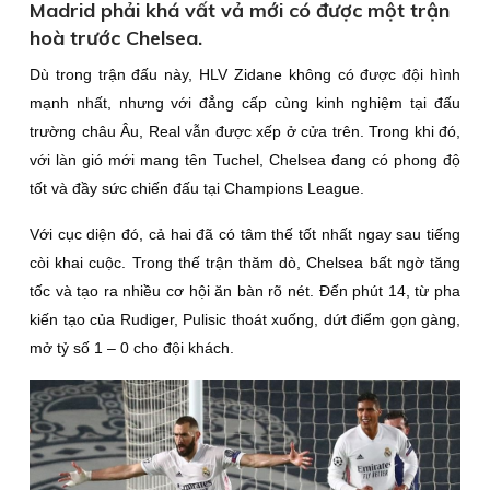
Madrid phải khá vất vả mới có được một trận
hoà trước Chelsea.
Dù trong trận đấu này, HLV Zidane không có được đội hình
mạnh nhất, nhưng với đẳng cấp cùng kinh nghiệm tại đấu
trường châu Âu, Real vẫn được xếp ở cửa trên. Trong khi đó,
với làn gió mới mang tên Tuchel, Chelsea đang có phong độ
tốt và đầy sức chiến đấu tại Champions League.
Với cục diện đó, cả hai đã có tâm thế tốt nhất ngay sau tiếng
còi khai cuộc. Trong thế trận thăm dò, Chelsea bất ngờ tăng
tốc và tạo ra nhiều cơ hội ăn bàn rõ nét. Đến phút 14, từ pha
kiến tạo của Rudiger, Pulisic thoát xuống, dứt điểm gọn gàng,
mở tỷ số 1 – 0 cho đội khách.