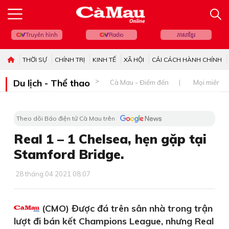
Truyền hình
Radio
ភាសាខ្មែរ
THỜI SỰ
CHÍNH TRỊ
KINH TẾ
XÃ HỘI
CẢI CÁCH HÀNH CHÍNH
Du lịch - Thể thao
Cà Mau - Điểm đến
Mọi miền đ
Theo dõi Báo điện tử Cà Mau trên
Real 1 – 1 Chelsea, hẹn gặp tại
Stamford Bridge.
28 tháng 04 2021 08:07
(CMO) Được đá trên sân nhà trong trận
lượt đi bán kết Champions League, nhưng Real