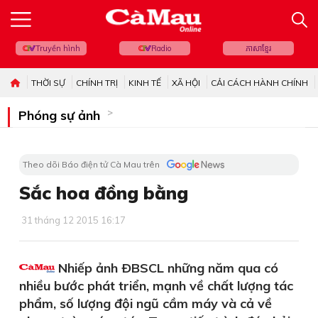
Truyền hình
Radio
ភាសាខ្មែរ
THỜI SỰ
CHÍNH TRỊ
KINH TẾ
XÃ HỘI
CẢI CÁCH HÀNH CHÍNH
Phóng sự ảnh
Theo dõi Báo điện tử Cà Mau trên
Sắc hoa đồng bằng
31 tháng 12 2015 16:17
Nhiếp ảnh ÐBSCL những năm qua có
nhiều bước phát triển, mạnh về chất lượng tác
phẩm, số lượng đội ngũ cầm máy và cả về