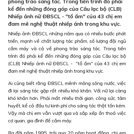
phong trào sáng tác. Trong tiến trình đó phải
kể đến những đóng góp của Câu lạc bộ (CLB)
Nhiếp ảnh nữ ÐBSCL - "tổ ấm" của 43 chị em
đam mê nghệ thuật nhiếp ảnh trong khu vực.
Nhiếp ảnh ÐBSCL những năm qua có nhiều bước phát
triển, mạnh về chất lượng tác phẩm, số lượng đội ngũ
cầm máy và cả về phong trào sáng tác. Trong tiến
trình đó phải kể đến những đóng góp của Câu lạc bộ
(CLB) Nhiếp ảnh nữ ÐBSCL - "tổ ấm" của 43 chị em
đam mê nghệ thuật nhiếp ảnh trong khu vực.
Ai cũng biết rằng ÐBSCL mênh mông sông nước, việc
đi lại sáng tác gặp rất nhiều khó khăn. Với nữ lại càng
khó khăn hơn. Phải mất nhiều thời gian, công sức, tâm
huyết, kể cả đầu tư kinh phí cho sáng tác thật tốn kém.
Vậy mà chị em vẫn vượt qua và sắp xếp ổn thoả việc
cơ quan, gia đình để cầm máy.
Ra đời năm 1995, trải qua 20 năm hoạt động, chị em