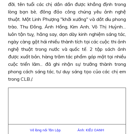
đời, tên tuổi các chị dần dần được khẳng định trong
lòng bạn bè, đông đảo công chúng yêu ảnh nghệ
thuật. Một Linh Phượng "khởi xướng" và dắt dìu phong
trào, Thu Ðông, Ánh Hồng, Kim Anh, Võ Thị Huỳnh…
luôn tận tuỵ, hăng say, dạn dày kinh nghiệm sáng tác,
ngày càng gặt hái nhiều thành tích tại các cuộc thi ảnh
nghệ thuật trong nước và quốc tế. 2 tập sách ảnh
được xuất bản, hàng trăm tác phẩm góp mặt tại nhiều
cuộc triển lãm... đã ghi nhận sự trưởng thành trong
phong cách sáng tác, tư duy sáng tạo của các chị em
trong CLB./.
Về làng nổi Tân Lập. Ảnh: KIỀU OANH