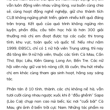
vẫn luôn động viên nhau vững lòng, vui buồn cùng chia
sẻ, cùng hoạt động nghề nghiệp, giữ cho thành tích
CLB không ngừng phát triển, giành nhiều kết quả đáng
trân trọng. Kết quả của quá trình không ngừng rèn
luyện, phấn đấu, cầu tiến học hỏi là hơn 300 giải
thưởng mà chị em đoạt được tại các cuộc thi trong
tỉnh, khu vực, toàn quốc và quốc tế. Nếu như năm
1999, ÐBSCL chỉ có 1 nữ hội viên Trung ương, thì nay
đã tăng lên 9 nữ hội viên, thuộc các tỉnh: Cà Mau, Cần
Thơ, Bạc Liêu, Kiên Giang, Long An, Bến Tre. Các nữ
hội viên này giữ vai trò nòng cốt, lôi cuốn, thu hút nhiều
chị em khác cùng tham gia sinh hoạt, hăng say sáng
tác.
Phân tán ở 10 tỉnh, thành, các chị không nề hà, vẫn
tươi cười cùng nhau ngược xuôi, khi ở “đầu ghềnh” Sapa
(Lào Cai) chụp non cao núi biếc, lúc nơi "cuối bãi" Cà
Mau, ghi ảnh ở biển trời cực Nam. Những tác phẩm ra