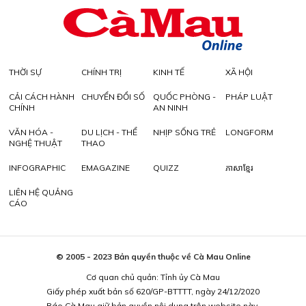
THỜI SỰ
CHÍNH TRỊ
KINH TẾ
XÃ HỘI
CẢI CÁCH HÀNH
CHUYỂN ĐỔI SỐ
QUỐC PHÒNG -
PHÁP LUẬT
CHÍNH
AN NINH
VĂN HÓA -
DU LỊCH - THỂ
NHỊP SỐNG TRẺ
LONGFORM
NGHỆ THUẬT
THAO
INFOGRAPHIC
EMAGAZINE
QUIZZ
ភាសាខ្មែរ
LIÊN HỆ QUẢNG
CÁO
© 2005 - 2023 Bản quyền thuộc về Cà Mau Online
Cơ quan chủ quản: Tỉnh ủy Cà Mau
Giấy phép xuất bản số 620/GP-BTTTT, ngày 24/12/2020
Báo Cà Mau giữ bản quyền nội dung trên website này.