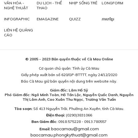
VĂN HÓA -
DU LỊCH - THỂ
NHỊP SỐNG TRẺ
LONGFORM
NGHỆ THUẬT
THAO
INFOGRAPHIC
EMAGAZINE
QUIZZ
ភាសាខ្មែរ
LIÊN HỆ QUẢNG
CÁO
© 2005 - 2023 Bản quyền thuộc về Cà Mau Online
Cơ quan chủ quản: Tỉnh ủy Cà Mau
Giấy phép xuất bản số 620/GP-BTTTT, ngày 24/12/2020
Báo Cà Mau giữ bản quyền nội dung trên website này.
Giám đốc: Lâm Hồ Sỹ
Phó Giám đốc: Ngô Minh Toàn, Hồ Tấn Lộc, Nguyễn Quốc Danh, Nguyễn
Thị Lâm Anh, Cao Xuân Thu Ngọc, Trương Văn Tuấn
Tòa soạn:
Số 413 Nguyễn Trãi, Phường An Xuyên, tỉnh Cà Mau.
Điện thoại:
(0290)3831066
Ban Giám đốc:
0918.575228 - 0913.780557
baocamau@gmail.com
Email:
baocamau.phongkythuat@gmail.com