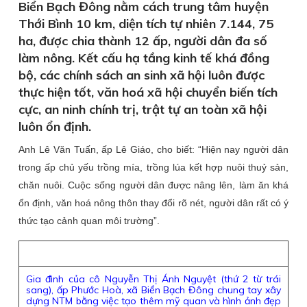
Biển Bạch Đông nằm cách trung tâm huyện
Thới Bình 10 km, diện tích tự nhiên 7.144, 75
ha, được chia thành 12 ấp, người dân đa số
làm nông. Kết cấu hạ tầng kinh tế khá đồng
bộ, các chính sách an sinh xã hội luôn được
thực hiện tốt, văn hoá xã hội chuyển biến tích
cực, an ninh chính trị, trật tự an toàn xã hội
luôn ổn định.
Anh Lê Văn Tuấn, ấp Lê Giáo, cho biết: “Hiện nay người dân
trong ấp chủ yếu trồng mía, trồng lúa kết hợp nuôi thuỷ sản,
chăn nuôi. Cuộc sống người dân được nâng lên, làm ăn khá
ổn định, văn hoá nông thôn thay đổi rõ nét, người dân rất có ý
thức tạo cảnh quan môi trường”.
Gia đình của cô Nguyễn Thị Ánh Nguyệt (thứ 2 từ trái
sang), ấp Phước Hoà, xã Biển Bạch Đông chung tay xây
dựng NTM bằng việc tạo thêm mỹ quan và hình ảnh đẹp