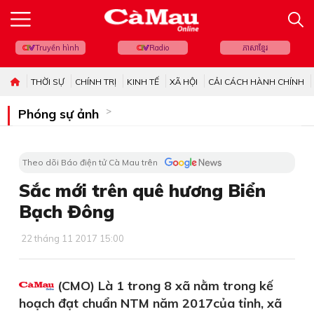
Truyền hình
Radio
ភាសាខ្មែរ
THỜI SỰ
CHÍNH TRỊ
KINH TẾ
XÃ HỘI
CẢI CÁCH HÀNH CHÍNH
Phóng sự ảnh
Theo dõi Báo điện tử Cà Mau trên
Sắc mới trên quê hương Biển
Bạch Đông
22 tháng 11 2017 15:00
(CMO) Là 1 trong 8 xã nằm trong kế
hoạch đạt chuẩn NTM năm 2017của tỉnh, xã