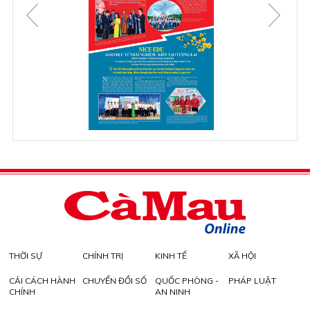
THỜI SỰ
CHÍNH TRỊ
KINH TẾ
XÃ HỘI
CẢI CÁCH HÀNH
CHUYỂN ĐỔI SỐ
QUỐC PHÒNG -
PHÁP LUẬT
CHÍNH
AN NINH