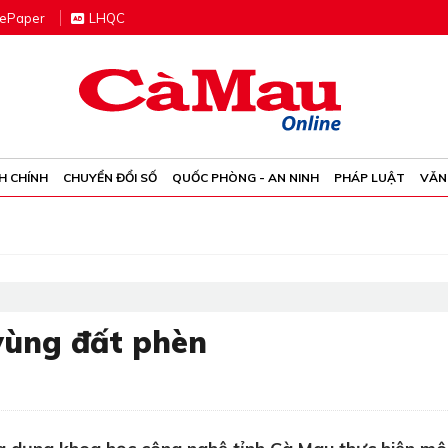
e
P
aper
LHQC
H CHÍNH
CHUYỂN ĐỔI SỐ
QUỐC PHÒNG - AN NINH
PHÁP LUẬT
VĂN
vùng đất phèn