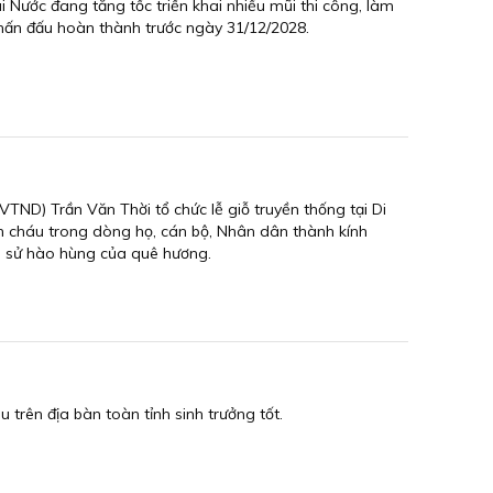
i Nước đang tăng tốc triển khai nhiều mũi thi công, làm
 phấn đấu hoàn thành trước ngày 31/12/2028.
TND) Trần Văn Thời tổ chức lễ giỗ truyền thống tại Di
on cháu trong dòng họ, cán bộ, Nhân dân thành kính
ch sử hào hùng của quê hương.
trên địa bàn toàn tỉnh sinh trưởng tốt.