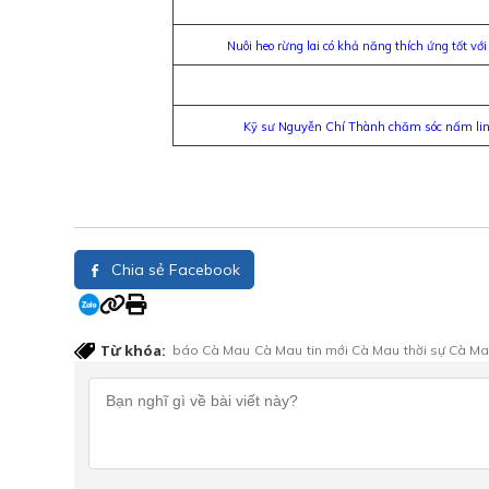
Nuôi heo rừng lai có khả năng thích ứng tốt với
Kỹ sư Nguyễn Chí Thành chăm sóc nấm linh
Chia sẻ Facebook
Từ khóa:
báo Cà Mau
Cà Mau
tin mới Cà Mau
thời sự Cà M