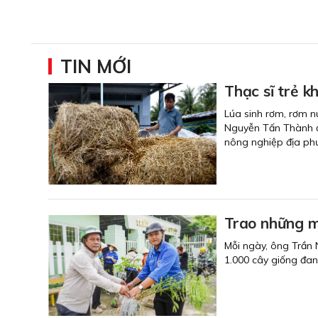
TIN MỚI
Thạc sĩ trẻ k
Lúa sinh rơm, rơm n
Nguyễn Tấn Thành ở 
nông nghiệp địa ph
Trao những 
Mỗi ngày, ông Trần 
1.000 cây giống đa