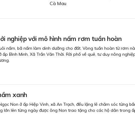
Cà Mau
hởi nghiệp với mô hình nấm rơm tuần hoàn
uôi nấm, bã nấm làm dinh dưỡng cho đất. Vòng tuần hoàn từ rơm này 
ấp Bình Minh, Xã Trần Văn Thời. Rời phố về quê, tư duy nông nghiệ
ương.
mầm xanh
Ngọc Non ở ấp Hiệp Vinh, xã An Trạch, đều lặng lẽ chăm sóc từng b
ng lớn lên từng ngày được ông Non trao tặng cho các hộ dân trong 