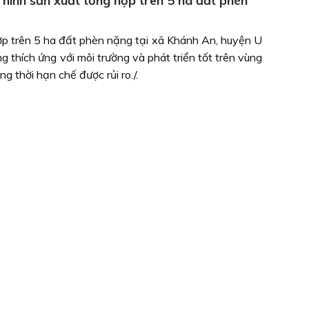
hình sản xuất tổng hợp trên 5 ha đất phèn
p trên 5 ha đất phèn nặng tại xã Khánh An, huyện U
 thích ứng với môi trường và phát triển tốt trên vùng
g thời hạn chế được rủi ro./.