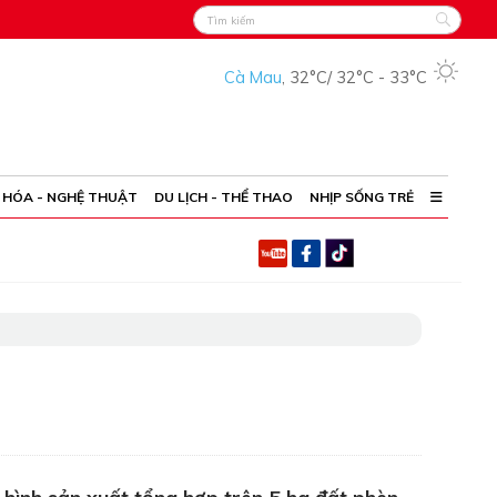
Cà Mau
,
32°C
/
32°C
-
33°C
 HÓA - NGHỆ THUẬT
DU LỊCH - THỂ THAO
NHỊP SỐNG TRẺ