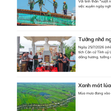
Với tinh thần "vượt 
việc xuyên ngày ngh
Tưởng nhớ ng
Ngày 25/7/2026 (nhằ
tích Căn cứ Tỉnh uỷ
dâng hương, tưởng n
Xanh mát lúa
Mùa mưa đang vào ca