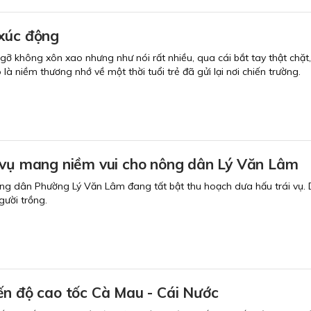
xúc động
ỡ không xôn xao nhưng như nói rất nhiều, qua cái bắt tay thật chặt, 
ó là niềm thương nhớ về một thời tuổi trẻ đã gửi lại nơi chiến trường.
 vụ mang niềm vui cho nông dân Lý Văn Lâm
g dân Phường Lý Văn Lâm đang tất bật thu hoạch dưa hấu trái vụ. 
ười trồng.
ến độ cao tốc Cà Mau - Cái Nước