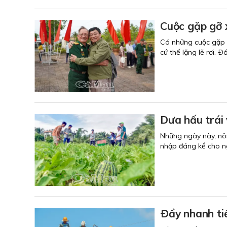
Cuộc gặp gỡ 
Có những cuộc gặp g
cứ thế lặng lẽ rơi. Ð
Dưa hấu trái
Những ngày này, nôn
nhập đáng kể cho ng
Ðẩy nhanh ti