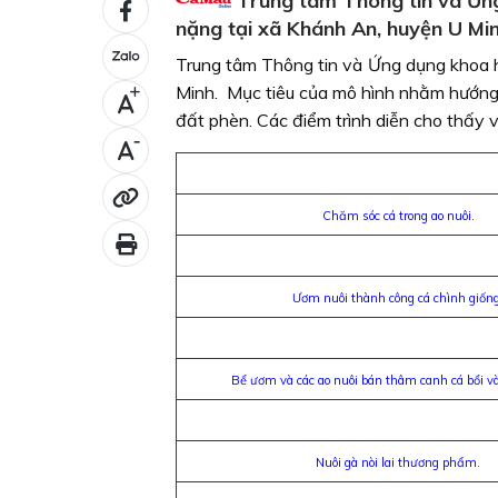
Trung tâm Thông tin và Ứng
nặng tại xã Khánh An, huyện U Min
Trung tâm Thông tin và Ứng dụng khoa h
Minh. Mục tiêu của mô hình nhằm hướng ng
+
đất phèn. Các điểm trình diễn cho thấy v
-
Chăm sóc cá trong ao nuôi.
Ươm nuôi thành công cá chình giống
Bể ươm và các ao nuôi bán thâm canh cá bổi và
Nuôi gà nòi lai thương phẩm.