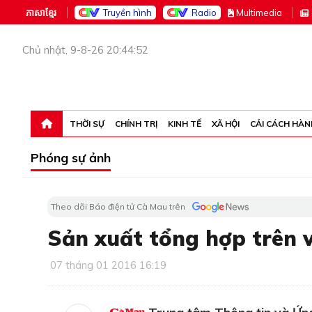
ភាសាខ្មែរ
Truyền hình
Radio
M
ultimedia
Chủ nhật, 9-8-26 20:44:52
THỜI SỰ
CHÍNH TRỊ
KINH TẾ
XÃ HỘI
CẢI CÁCH HÀN
Phóng sự ảnh
Theo dõi Báo điện tử Cà Mau trên
Sản xuất tổng hợp trên 
07 tháng 01 2016 16:19