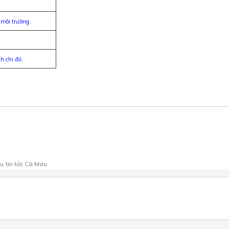
 môi trường.
 chi đỏ.
au
tin tức Cà Mau