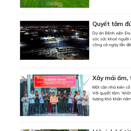
Quyết tâm đú
Dự án Bệnh viện Ða 
sóc sức khoẻ người 
công cả ngày lẫn đê
Xây mái ấm, t
Một căn nhà kiên cố
Với quyết tâm “khôn
tượng khó khăn năm