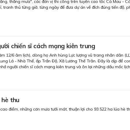
nắng, thắng mưa", các đơn vị thi công trên tuyến cao tốc Cà Mau - Cá
ỉ, tranh thủ từng giờ, từng ngày để đưa dự án về đích đúng tiến độ,
ười chiến sĩ cách mạng kiên trung
m 12/6 âm lịch), dòng họ Anh hùng Lực lượng vũ trang nhân dân (LLV
 Lung Lá - Nhà Thể, ấp Trần Ðộ, Xã Lương Thế Trân. Ðây là dịp để c
hớ người chiến sĩ cách mạng kiên trung và ôn lại những dấu mốc lị
 hè thu
o điểm, những cơn mưa tưới mát, thuận lợi cho 93.522 ha lúa hè thu 