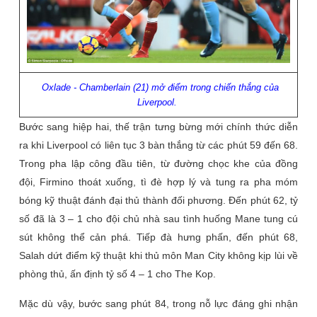
Oxlade - Chamberlain (21) mở điểm trong chiến thắng của
Liverpool.
Bước sang hiệp hai, thế trận tưng bừng mới chính thức diễn
ra khi Liverpool có liên tục 3 bàn thắng từ các phút 59 đến 68.
Trong pha lập công đầu tiên, từ đường chọc khe của đồng
đội, Firmino thoát xuống, tì đè hợp lý và tung ra pha móm
bóng kỹ thuật đánh đại thủ thành đối phương. Đến phút 62, tỷ
số đã là 3 – 1 cho đội chủ nhà sau tình huống Mane tung cú
sút không thể cản phá. Tiếp đà hưng phấn, đến phút 68,
Salah dứt điểm kỹ thuật khi thủ môn Man City không kịp lùi về
phòng thủ, ấn định tỷ số 4 – 1 cho The Kop.
Mặc dù vậy, bước sang phút 84, trong nỗ lực đáng ghi nhận