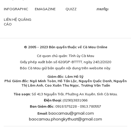
INFOGRAPHIC
EMAGAZINE
QUIZZ
ភាសាខ្មែរ
LIÊN HỆ QUẢNG
CÁO
© 2005 - 2023 Bản quyền thuộc về Cà Mau Online
Cơ quan chủ quản: Tỉnh ủy Cà Mau
Giấy phép xuất bản số 620/GP-BTTTT, ngày 24/12/2020
Báo Cà Mau giữ bản quyền nội dung trên website này.
Giám đốc: Lâm Hồ Sỹ
Phó Giám đốc: Ngô Minh Toàn, Hồ Tấn Lộc, Nguyễn Quốc Danh, Nguyễn
Thị Lâm Anh, Cao Xuân Thu Ngọc, Trương Văn Tuấn
Tòa soạn:
Số 413 Nguyễn Trãi, Phường An Xuyên, tỉnh Cà Mau.
Điện thoại:
(0290)3831066
Ban Giám đốc:
0918.575228 - 0913.780557
baocamau@gmail.com
Email:
baocamau.phongkythuat@gmail.com