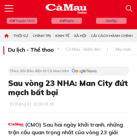
Truyền hình
Radio
ភាសាខ្មែរ
THỜI SỰ
CHÍNH TRỊ
KINH TẾ
XÃ HỘI
CẢI CÁCH HÀNH CHÍNH
Du lịch - Thể thao
Cà Mau - Điểm đến
Mọi miền đ
Theo dõi Báo điện tử Cà Mau trên
Sau vòng 23 NHA: Man City đứt
mạch bất bại
15 tháng 01 2018 09:39
(CMO) Sau hai ngày khởi tranh, những
trận cầu quan trọng nhất của vòng 23 giải