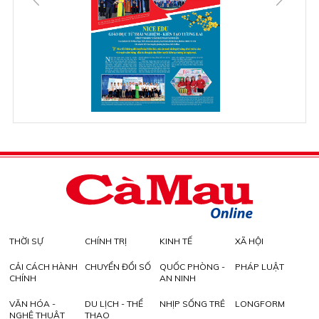
THỜI SỰ
CHÍNH TRỊ
KINH TẾ
XÃ HỘI
CẢI CÁCH HÀNH
CHUYỂN ĐỔI SỐ
QUỐC PHÒNG -
PHÁP LUẬT
CHÍNH
AN NINH
VĂN HÓA -
DU LỊCH - THỂ
NHỊP SỐNG TRẺ
LONGFORM
NGHỆ THUẬT
THAO