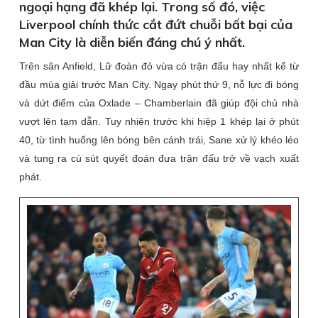
ngoại hạng đã khép lại. Trong số đó, việc
Liverpool chính thức cắt đứt chuỗi bất bại của
Man City là diễn biến đáng chú ý nhất.
Trên sân Anfield, Lữ đoàn đỏ vừa có trận đấu hay nhất kể từ
đầu mùa giải trước Man City. Ngay phút thứ 9, nỗ lực đi bóng
và dứt điểm của Oxlade – Chamberlain đã giúp đội chủ nhà
vượt lên tạm dẫn. Tuy nhiên trước khi hiệp 1 khép lại ở phút
40, từ tình huống lên bóng bên cánh trái, Sane xử lý khéo léo
và tung ra cú sút quyết đoán đưa trận đấu trở về vạch xuất
phát.