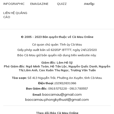
INFOGRAPHIC
EMAGAZINE
QUIZZ
ភាសាខ្មែរ
LIÊN HỆ QUẢNG
CÁO
© 2005 - 2023 Bản quyền thuộc về Cà Mau Online
Cơ quan chủ quản: Tỉnh ủy Cà Mau
Giấy phép xuất bản số 620/GP-BTTTT, ngày 24/12/2020
Báo Cà Mau giữ bản quyền nội dung trên website này.
Giám đốc: Lâm Hồ Sỹ
Phó Giám đốc: Ngô Minh Toàn, Hồ Tấn Lộc, Nguyễn Quốc Danh, Nguyễn
Thị Lâm Anh, Cao Xuân Thu Ngọc, Trương Văn Tuấn
Tòa soạn:
Số 413 Nguyễn Trãi, Phường An Xuyên, tỉnh Cà Mau.
Điện thoại:
(0290)3831066
Ban Giám đốc:
0918.575228 - 0913.780557
baocamau@gmail.com
Email:
baocamau.phongkythuat@gmail.com
Theo dõi Báo Cà Mau Online