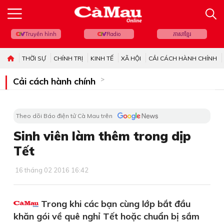
Truyền hình
Radio
ភាសាខ្មែរ
THỜI SỰ
CHÍNH TRỊ
KINH TẾ
XÃ HỘI
CẢI CÁCH HÀNH CHÍNH
Cải cách hành chính
Theo dõi Báo điện tử Cà Mau trên
Sinh viên làm thêm trong dịp
Tết
16 tháng 02 2016 16:42
Trong khi các bạn cùng lớp bắt đầu
khăn gói về quê nghỉ Tết hoặc chuẩn bị sắm