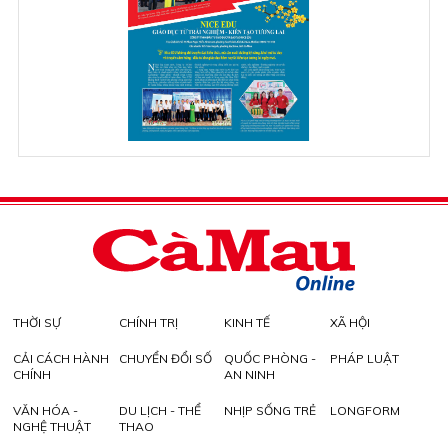
THỜI SỰ
CHÍNH TRỊ
KINH TẾ
XÃ HỘI
CẢI CÁCH HÀNH
CHUYỂN ĐỔI SỐ
QUỐC PHÒNG -
PHÁP LUẬT
CHÍNH
AN NINH
VĂN HÓA -
DU LỊCH - THỂ
NHỊP SỐNG TRẺ
LONGFORM
NGHỆ THUẬT
THAO