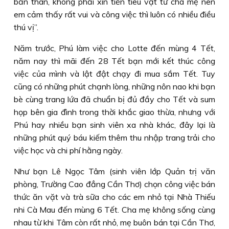
bản thân, không phải xin tiền tiêu vặt từ cha mẹ nên
em cảm thấy rất vui và công việc thì luôn có nhiều điều
thú vị”.
Năm trước, Phú làm việc cho Lotte đến mùng 4 Tết,
năm nay thì mãi đến 28 Tết bạn mới kết thúc công
việc của mình và lật đật chạy đi mua sắm Tết. Tuy
cũng có những phút chạnh lòng, những nôn nao khi bạn
bè cùng trang lứa đã chuẩn bị đủ đầy cho Tết và sum
họp bên gia đình trong thời khắc giao thừa, nhưng với
Phú hay nhiều bạn sinh viên xa nhà khác, đây lại là
những phút quý báu kiếm thêm thu nhập trang trải cho
việc học và chi phí hằng ngày.
Như bạn Lê Ngọc Tâm (sinh viên lớp Quản trị văn
phòng, Trường Cao đẳng Cần Thơ) chọn công việc bán
thức ăn vặt và trà sữa cho các em nhỏ tại Nhà Thiếu
nhi Cà Mau đến mùng 6 Tết. Cha mẹ không sống cùng
nhau từ khi Tâm còn rất nhỏ, mẹ buôn bán tại Cần Thơ,