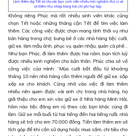
Làm thêm dịp Tết sẽ cho các bạn sinh viên nhiều trải nghiệm thú vị và
có thêm thu nhập trang trải chi phí học tập.
Không riêng Phúc mà rất nhiều sinh viên khác cũng
chọn Tết hoặc những tháng cận Tết để tìm việc làm
thêm. Các công việc được chọn mang tính thời vụ như
bán hàng trong chợ, bưng bê ở các nhà hàng tiệc cưới,
giữ xe, làm mẫu ảnh, phục vụ quán nhậu, quán cà phê…
Như bạn Phúc, đi làm thêm được hai năm, bạn tích luỹ
được nhiều kinh nghiệm cho bản thân. Phúc chia sẻ về
công việc của mình: “Mùa cưới bắt đầu từ khoảng
tháng 10 nên nhà hàng cần thêm người để giữ xe, sắp
xếp xe cho khách. Cũng nhờ vào việc đi làm thêm
nhiều nên quen được vài anh chị trong nhà hàng, họ
giới thiệu cho em xin vào giữ xe ở Nhà hàng Minh Hải,
hôm nào tiệc đông em rủ theo các bạn khác cùng đi
làm. Giữ xe mỗi buổi từ hai tiếng đến hai tiếng rưỡi, nhà
hàng sẽ trả cho em 70.000 đồng. Tiền làm thêm em sẽ
tích góp để khi cần sử dụng hoặc mua sắm, chi tiêu cho