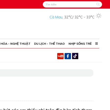
Cà Mau
,
32°C
/
32°C
-
33°C
 HÓA - NGHỆ THUẬT
DU LỊCH - THỂ THAO
NHỊP SỐNG TRẺ