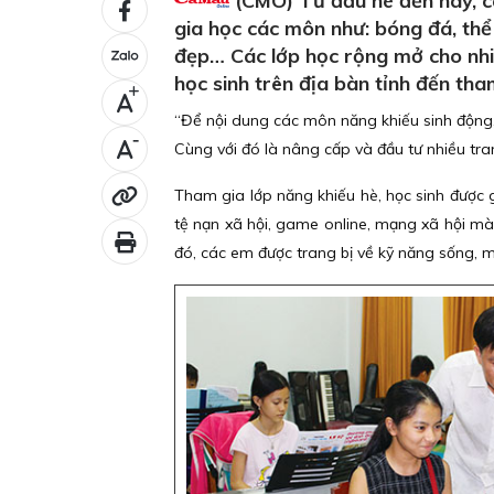
(CMO) Từ đầu hè đến nay, cá
gia học các môn như: bóng đá, thể
đẹp… Các lớp học rộng mở cho nhiề
học sinh trên địa bàn tỉnh đến tha
+
“Để nội dung các môn năng khiếu sinh động, 
-
Cùng với đó là nâng cấp và đầu tư nhiều tra
Tham gia lớp năng khiếu hè, học sinh được 
tệ nạn xã hội, game online, mạng xã hội mà
đó, các em được trang bị về kỹ năng sống, m