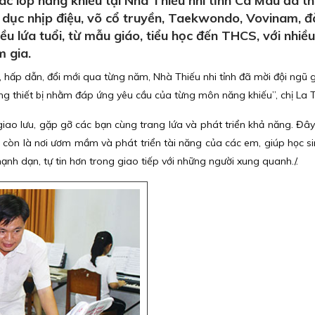
c lớp năng khiếu tại Nhà Thiếu nhi tỉnh Cà Mau đã thu
 dục nhịp điệu, võ cổ truyền, Taekwondo, Vovinam, đà
u lứa tuổi, từ mẫu giáo, tiểu học đến THCS, với nhiều
m gia.
hấp dẫn, đổi mới qua từng năm, Nhà Thiếu nhi tỉnh đã mời đội ngũ gi
ng thiết bị nhằm đáp ứng yêu cầu của từng môn năng khiếu”, chị La T
giao lưu, gặp gỡ các bạn cùng trang lứa và phát triển khả năng. Đâ
 còn là nơi ươm mầm và phát triển tài năng của các em, giúp học si
ạnh dạn, tự tin hơn trong giao tiếp với những người xung quanh./.