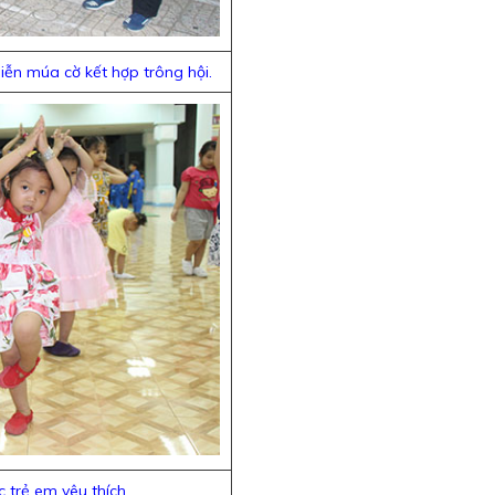
iễn múa cờ kết hợp trông hội.
 trẻ em yêu thích.