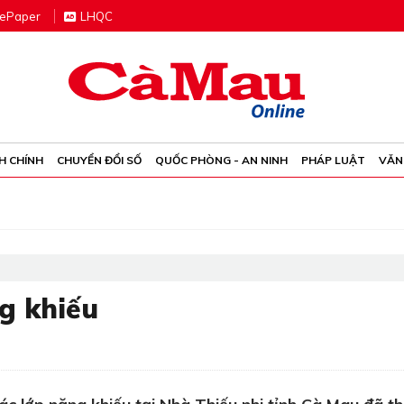
e
P
aper
LHQC
H CHÍNH
CHUYỂN ĐỔI SỐ
QUỐC PHÒNG - AN NINH
PHÁP LUẬT
VĂN
g khiếu