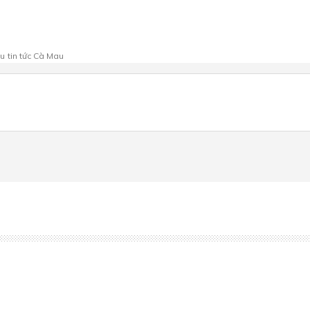
au
tin tức Cà Mau