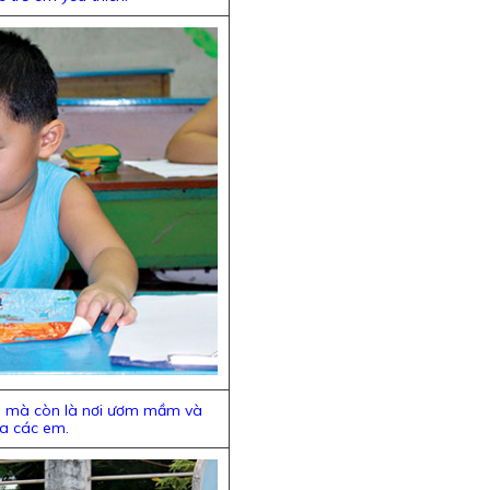
ơi mà còn là nơi ươm mầm và
ủa các em.