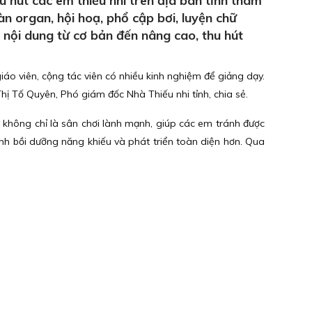
 hút các em thiếu nhi trên địa bàn tỉnh tham
n organ, hội hoạ, phổ cập bơi, luyện chữ
 nội dung từ cơ bản đến nâng cao, thu hút
áo viên, cộng tác viên có nhiều kinh nghiệm để giảng dạy.
hị Tố Quyên, Phó giám đốc Nhà Thiếu nhi tỉnh, chia sẻ.
y không chỉ là sân chơi lành mạnh, giúp các em tránh được
nh bồi dưỡng năng khiếu và phát triển toàn diện hơn. Qua