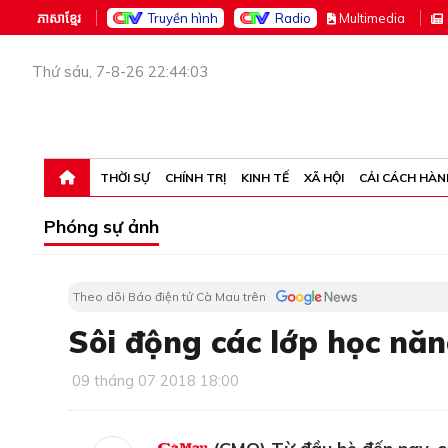
ភាសាខ្មែរ
Truyền hình
Radio
M
ultimedia
Thứ sáu, 7-8-26 22:44:03
THỜI SỰ
CHÍNH TRỊ
KINH TẾ
XÃ HỘI
CẢI CÁCH HÀN
Phóng sự ảnh
Theo dõi Báo điện tử Cà Mau trên
Sôi động các lớp học năn
09 tháng 07 2018 18:00