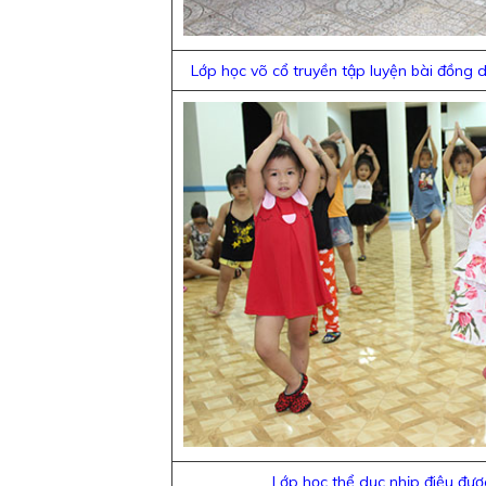
Lớp học võ cổ truyền tập luyện bài đồng d
Lớp học thể dục nhịp điệu được