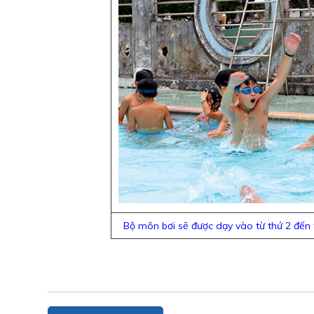
Bộ môn bơi sẽ được dạy vào từ thứ 2 đến t