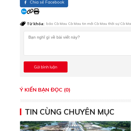
Chia sẻ Facebook
Từ khóa:
báo Cà Mau
Cà Mau
tin mới Cà Mau
thời sự Cà M
Ý KIẾN BẠN ĐỌC (0)
TIN CÙNG CHUYÊN MỤC