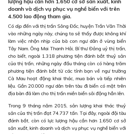
lượng hậu cần hơn 1.650 cơ sở sản xuất, kinh
doanh và dịch vụ phục vụ nghề biển với trên
4.500 lao động tham gia.
Có dịp đến với thị trấn Sông Ðốc, huyện Trần Văn Thời
vào những ngày này, chúng ta sẽ thấy được không khí
làm việc nhộn nhịp của bà con ngư dân ở vùng biển
Tây Nam. Ông Mai Thanh Hải, Bí thư Ðảng uỷ thị trấn,
cho biết, ngoài 1.318 phương tiện đánh bắt thuỷ sản
của thị trấn, những ngày đầu tháng còn có hàng trăm
phương tiện đánh bắt từ các tỉnh bạn về ngư trường
Cà Mau hoạt động khai thác, mua bán và tiếp nhiên
liệu. Gần 20.000 ngư dân trên tàu đi biển có mặt trên
địa bàn đã làm cho thị trấn miền biển sôi động hẳn lên.
Trong 9 tháng năm 2015, sản lượng khai thác thuỷ
sản của thị trấn đạt 74.737 tấn. Tại đây, ngoài đội tàu
đánh bắt, còn có lực lượng hậu cần hơn 1.650 cơ sở
sản xuất, kinh doanh và dịch vụ phục vụ nghề biển với