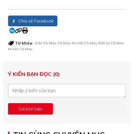
Chia sẻ Facebook
Từ khóa:
báo Cà Mau
Cà Mau
tin mới Cà Mau
thời sự Cà Mau
tin tức Cà Mau
Ý KIẾN BẠN ĐỌC (0)