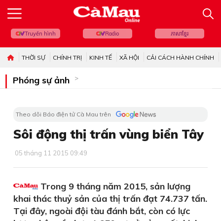
Truyền hình
Radio
ភាសាខ្មែរ
THỜI SỰ
CHÍNH TRỊ
KINH TẾ
XÃ HỘI
CẢI CÁCH HÀNH CHÍNH
Phóng sự ảnh
Theo dõi Báo điện tử Cà Mau trên
Sôi động thị trấn vùng biển Tây
05 tháng 11 2015 09:49
Trong 9 tháng năm 2015, sản lượng
khai thác thuỷ sản của thị trấn đạt 74.737 tấn.
Tại đây, ngoài đội tàu đánh bắt, còn có lực