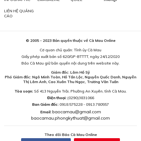
LIÊN HỆ QUẢNG
CÁO
© 2005 - 2023 Bản quyền thuộc về Cà Mau Online
Cơ quan chủ quản: Tỉnh ủy Cà Mau
Giấy phép xuất bản số 620/GP-BTTTT, ngày 24/12/2020
Báo Cà Mau giữ bản quyền nội dung trên website này.
Giám đốc: Lâm Hồ Sỹ
Phó Giám đốc: Ngô Minh Toàn, Hồ Tấn Lộc, Nguyễn Quốc Danh, Nguyễn
Thị Lâm Anh, Cao Xuân Thu Ngọc, Trương Văn Tuấn
Tòa soạn:
Số 413 Nguyễn Trãi, Phường An Xuyên, tỉnh Cà Mau.
Điện thoại:
(0290)3831066
Ban Giám đốc:
0918.575228 - 0913.780557
baocamau@gmail.com
Email:
baocamau.phongkythuat@gmail.com
Theo dõi Báo Cà Mau Online