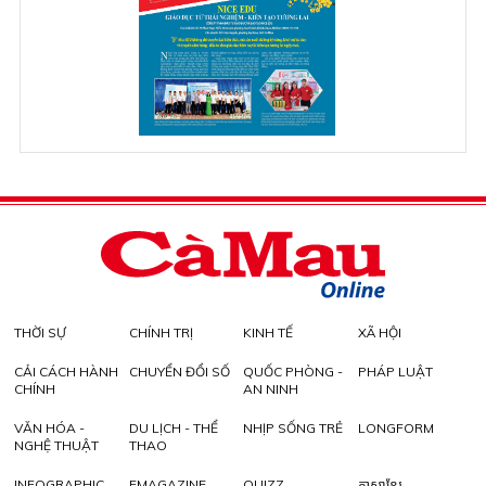
THỜI SỰ
CHÍNH TRỊ
KINH TẾ
XÃ HỘI
CẢI CÁCH HÀNH
CHUYỂN ĐỔI SỐ
QUỐC PHÒNG -
PHÁP LUẬT
CHÍNH
AN NINH
VĂN HÓA -
DU LỊCH - THỂ
NHỊP SỐNG TRẺ
LONGFORM
NGHỆ THUẬT
THAO
INFOGRAPHIC
EMAGAZINE
QUIZZ
ភាសាខ្មែរ