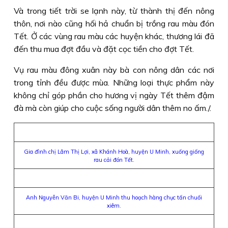
Và trong tiết trời se lạnh này, từ thành thị đến nông
thôn, nơi nào cũng hối hả chuẩn bị trồng rau màu đón
Tết. Ở các vùng rau màu các huyện khác, thương lái đã
đến thu mua đợt đầu và đặt cọc tiền cho đợt Tết.
Vụ rau màu đông xuân này bà con nông dân các nơi
trong tỉnh đều được mùa. Những loại thực phẩm này
không chỉ góp phần cho hương vị ngày Tết thêm đậm
đà mà còn giúp cho cuộc sống người dân thêm no ấm./.
Gia đình chị Lâm Thị Lợi, xã Khánh Hoà, huyện U Minh, xuống giống
rau cải đón Tết.
Anh Nguyễn Văn Bi, huyện U Minh thu hoạch hàng chục tấn chuối
xiêm.