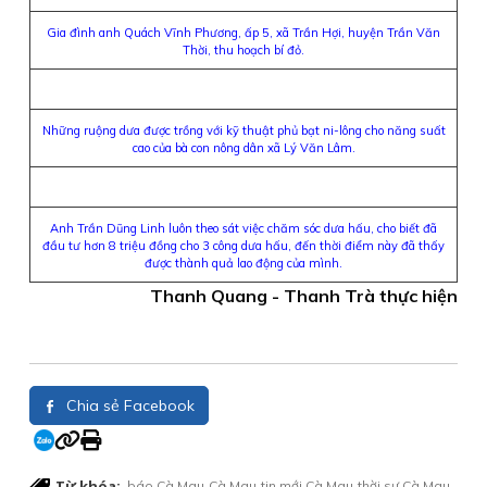
Gia đình anh Quách Vĩnh Phương, ấp 5, xã Trần Hợi, huyện Trần Văn
Thời, thu hoạch bí đỏ.
Những ruộng dưa được trồng với kỹ thuật phủ bạt ni-lông cho năng suất
cao của bà con nông dân xã Lý Văn Lâm.
Anh Trần Dũng Linh luôn theo sát việc chăm sóc dưa hấu, cho biết đã
đầu tư hơn 8 triệu đồng cho 3 công dưa hấu, đến thời điểm này đã thấy
được thành quả lao động của mình.
Thanh Quang - Thanh Trà thực hiện
Chia sẻ Facebook
Từ khóa:
báo Cà Mau
Cà Mau
tin mới Cà Mau
thời sự Cà Mau