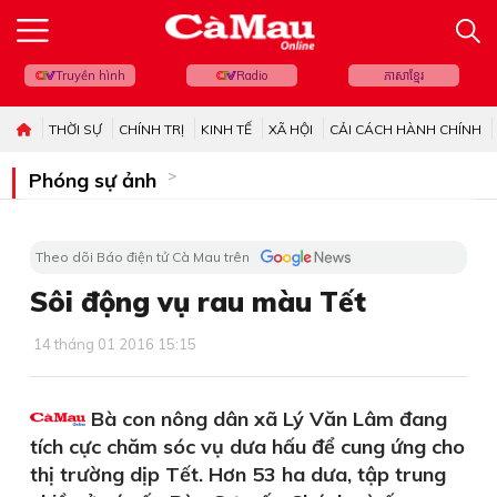
Truyền hình
Radio
ភាសាខ្មែរ
THỜI SỰ
CHÍNH TRỊ
KINH TẾ
XÃ HỘI
CẢI CÁCH HÀNH CHÍNH
Phóng sự ảnh
Theo dõi Báo điện tử Cà Mau trên
Sôi động vụ rau màu Tết
14 tháng 01 2016 15:15
Bà con nông dân xã Lý Văn Lâm đang
tích cực chăm sóc vụ dưa hấu để cung ứng cho
thị trường dịp Tết. Hơn 53 ha dưa, tập trung