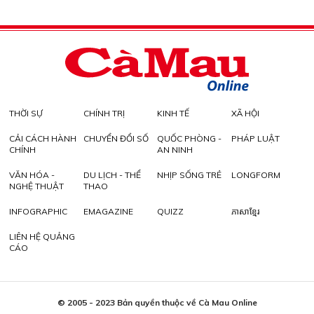
THỜI SỰ
CHÍNH TRỊ
KINH TẾ
XÃ HỘI
CẢI CÁCH HÀNH
CHUYỂN ĐỔI SỐ
QUỐC PHÒNG -
PHÁP LUẬT
CHÍNH
AN NINH
VĂN HÓA -
DU LỊCH - THỂ
NHỊP SỐNG TRẺ
LONGFORM
NGHỆ THUẬT
THAO
INFOGRAPHIC
EMAGAZINE
QUIZZ
ភាសាខ្មែរ
LIÊN HỆ QUẢNG
CÁO
© 2005 - 2023 Bản quyền thuộc về Cà Mau Online