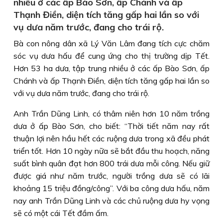
nhiều ở các ấp Bào Sơn, ấp Chánh và ấp
Thạnh Điền, diện tích tăng gấp hai lần so với
vụ dưa năm trước, đang cho trái rộ.
Bà con nông dân xã Lý Văn Lâm đang tích cực chăm
sóc vụ dưa hấu để cung ứng cho thị trường dịp Tết.
Hơn 53 ha dưa, tập trung nhiều ở các ấp Bào Sơn, ấp
Chánh và ấp Thạnh Điền, diện tích tăng gấp hai lần so
với vụ dưa năm trước, đang cho trái rộ.
Anh Trần Dũng Linh, có thâm niên hơn 10 năm trồng
dưa ở ấp Bào Sơn, cho biết: “Thời tiết năm nay rất
thuận lợi nên hầu hết các ruộng dưa trong xã đều phát
triển tốt. Hơn 10 ngày nữa sẽ bắt đầu thu hoạch, năng
suất bình quân đạt hơn 800 trái dưa mỗi công. Nếu giữ
được giá như năm trước, người trồng dưa sẽ có lãi
khoảng 15 triệu đồng/công”. Với ba công dưa hấu, năm
nay anh Trần Dũng Linh và các chủ ruộng dưa hy vọng
sẽ có một cái Tết đầm ấm.