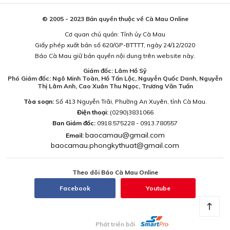
© 2005 - 2023 Bản quyền thuộc về Cà Mau Online
Cơ quan chủ quản: Tỉnh ủy Cà Mau
Giấy phép xuất bản số 620/GP-BTTTT, ngày 24/12/2020
Báo Cà Mau giữ bản quyền nội dung trên website này.
Giám đốc: Lâm Hồ Sỹ
Phó Giám đốc: Ngô Minh Toàn, Hồ Tấn Lộc, Nguyễn Quốc Danh, Nguyễn
Thị Lâm Anh, Cao Xuân Thu Ngọc, Trương Văn Tuấn
Tòa soạn:
Số 413 Nguyễn Trãi, Phường An Xuyên, tỉnh Cà Mau.
Điện thoại:
(0290)3831066
Ban Giám đốc:
0918.575228 - 0913.780557
baocamau@gmail.com
Email:
baocamau.phongkythuat@gmail.com
Theo dõi Báo Cà Mau Online
Facebook
Youtube
Phát triển bởi