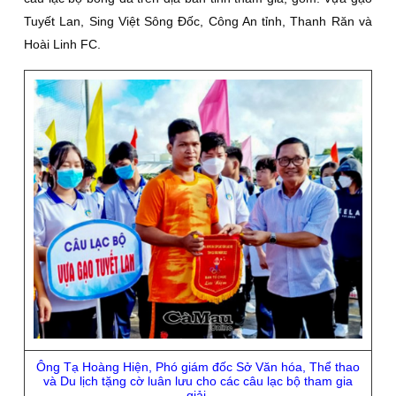
Tuyết Lan, Sing Việt Sông Đốc, Công An tỉnh, Thanh Răn và
Hoài Linh FC.
Ông Tạ Hoàng Hiện, Phó giám đốc Sở Văn hóa, Thể thao
và Du lịch tặng cờ luân lưu cho các câu lạc bộ tham gia
giải.