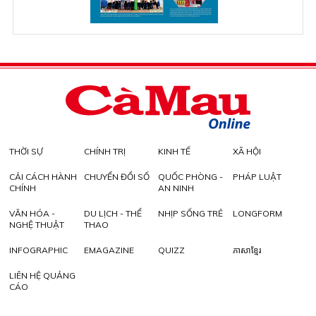
THỜI SỰ
CHÍNH TRỊ
KINH TẾ
XÃ HỘI
CẢI CÁCH HÀNH
CHUYỂN ĐỔI SỐ
QUỐC PHÒNG -
PHÁP LUẬT
CHÍNH
AN NINH
VĂN HÓA -
DU LỊCH - THỂ
NHỊP SỐNG TRẺ
LONGFORM
NGHỆ THUẬT
THAO
INFOGRAPHIC
EMAGAZINE
QUIZZ
ភាសាខ្មែរ
LIÊN HỆ QUẢNG
CÁO