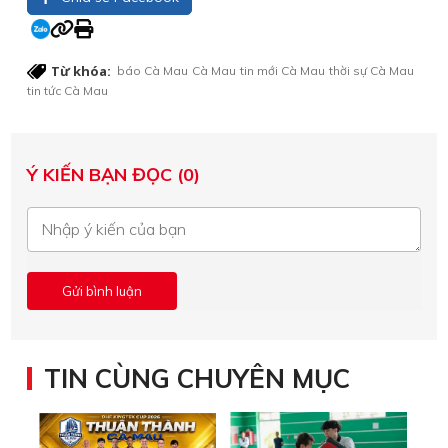
Từ khóa:
báo Cà Mau
Cà Mau
tin mới Cà Mau
thời sự Cà Mau
tin tức Cà Mau
Ý KIẾN BẠN ĐỌC (0)
TIN CÙNG CHUYÊN MỤC