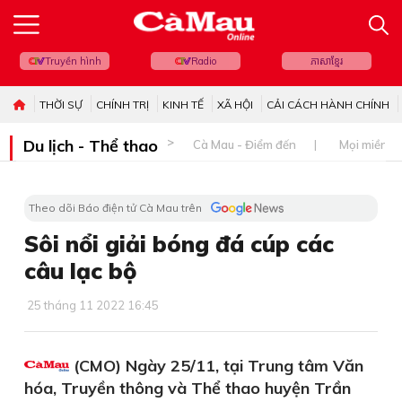
Truyền hình
Radio
ភាសាខ្មែរ
THỜI SỰ
CHÍNH TRỊ
KINH TẾ
XÃ HỘI
CẢI CÁCH HÀNH CHÍNH
Du lịch - Thể thao
Cà Mau - Điểm đến
Mọi miền đ
Theo dõi Báo điện tử Cà Mau trên
Sôi nổi giải bóng đá cúp các
câu lạc bộ
25 tháng 11 2022 16:45
(CMO) Ngày 25/11, tại Trung tâm Văn
hóa, Truyền thông và Thể thao huyện Trần