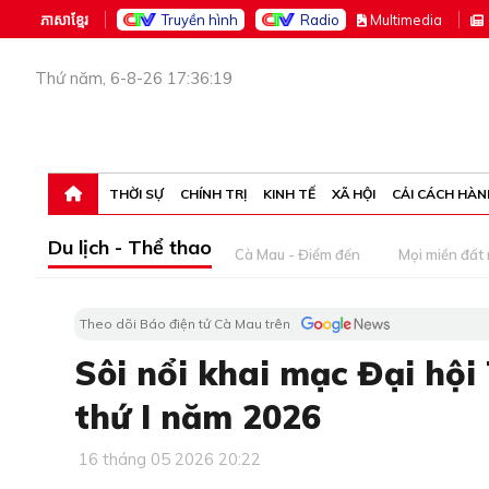
ភាសាខ្មែរ
Truyền hình
Radio
M
ultimedia
Thứ năm, 6-8-26 17:36:19
THỜI SỰ
CHÍNH TRỊ
KINH TẾ
XÃ HỘI
CẢI CÁCH HÀN
Du lịch - Thể thao
Cà Mau - Điểm đến
Mọi miền đất
Theo dõi Báo điện tử Cà Mau trên
Sôi nổi khai mạc Đại hội
thứ I năm 2026
16 tháng 05 2026 20:22