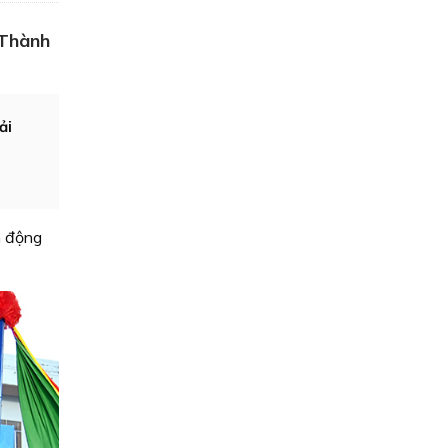
 Thành
ải
n động