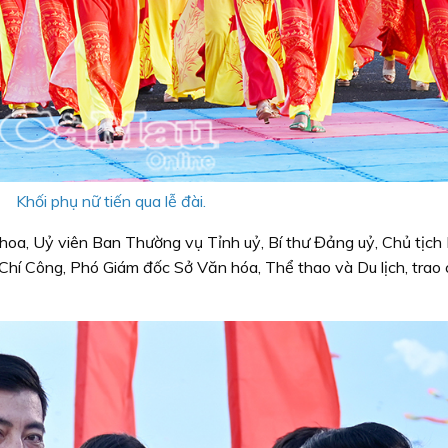
Khối phụ nữ tiến qua lễ đài.
Khoa, Uỷ viên Ban Thường vụ Tỉnh uỷ, Bí thư Đảng uỷ, Chủ tị
í Công, Phó Giám đốc Sở Văn hóa, Thể thao và Du lịch, trao 