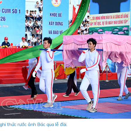
ghi thức rước ảnh Bác qua lễ đài.