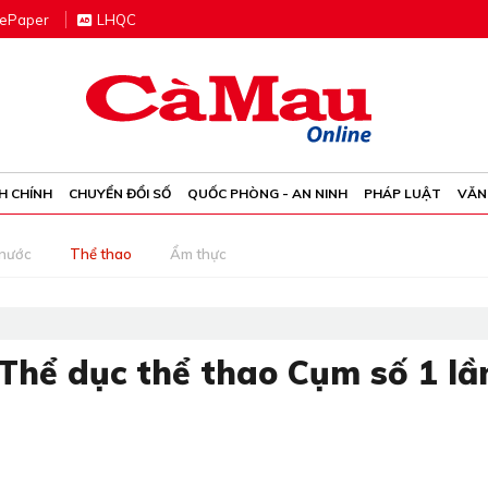
e
P
aper
LHQC
H CHÍNH
CHUYỂN ĐỔI SỐ
QUỐC PHÒNG - AN NINH
PHÁP LUẬT
VĂN
 nước
Thể thao
Ẩm thực
 Thể dục thể thao Cụm số 1 lầ