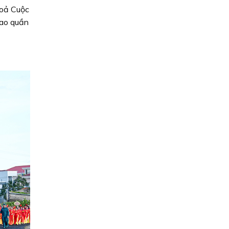
 toả Cuộc
hao quần