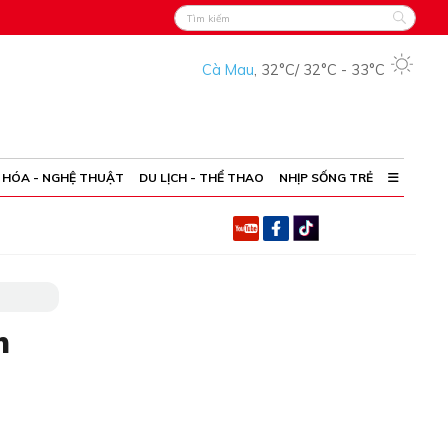
Cà Mau
,
32°C
/
32°C
-
33°C
 HÓA - NGHỆ THUẬT
DU LỊCH - THỂ THAO
NHỊP SỐNG TRẺ
n