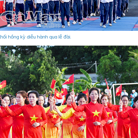
hối hồng kỳ diễu hành qua lễ đài.