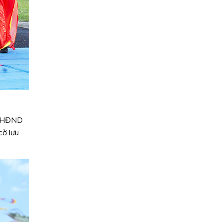
ch HĐND
cờ lưu