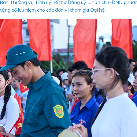
Ban Thường vụ Tỉnh uỷ, Bí thư Đảng uỷ, Chủ tịch HĐND phườ
tặng cờ lưu niệm cho các đơn vị tham gia Đại hội.