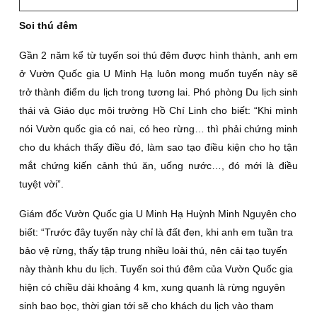
Soi thú đêm
Gần 2 năm kể từ tuyến soi thú đêm được hình thành, anh em
ở Vườn Quốc gia U Minh Hạ luôn mong muốn tuyến này sẽ
trở thành điểm du lịch trong tương lai. Phó phòng Du lịch sinh
thái và Giáo dục môi trường Hồ Chí Linh cho biết: “Khi mình
nói Vườn quốc gia có nai, có heo rừng… thì phải chứng minh
cho du khách thấy điều đó, làm sao tạo điều kiện cho họ tận
mắt chứng kiến cảnh thú ăn, uống nước…, đó mới là điều
tuyệt vời”.
Giám đốc Vườn Quốc gia U Minh Hạ Huỳnh Minh Nguyên cho
biết: “Trước đây tuyến này chỉ là đất đen, khi anh em tuần tra
bảo vệ rừng, thấy tập trung nhiều loài thú, nên cải tạo tuyến
này thành khu du lịch. Tuyến soi thú đêm của Vườn Quốc gia
hiện có chiều dài khoảng 4 km, xung quanh là rừng nguyên
sinh bao bọc, thời gian tới sẽ cho khách du lịch vào tham