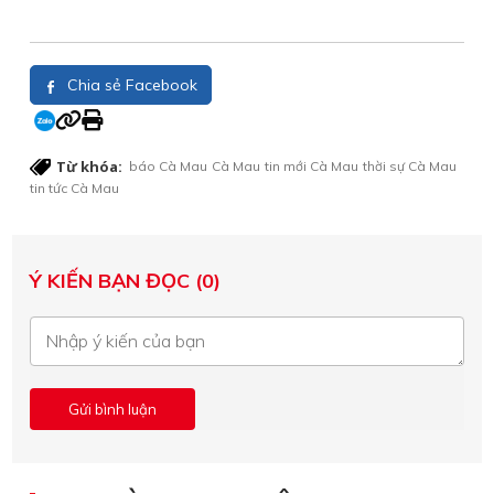
Chia sẻ Facebook
Từ khóa:
báo Cà Mau
Cà Mau
tin mới Cà Mau
thời sự Cà Mau
tin tức Cà Mau
Ý KIẾN BẠN ĐỌC (0)