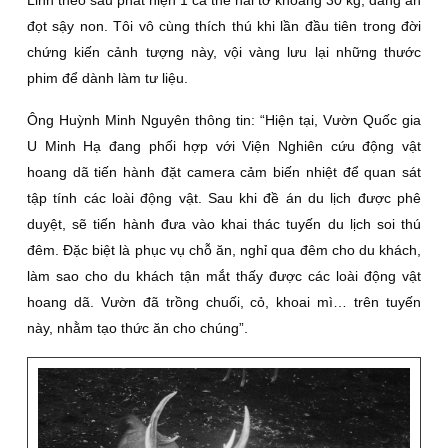
Linh theo sau phát hiện 1 cá thể nai tơ khoảng 30 kg, đang ăn
đọt sậy non. Tôi vô cùng thích thú khi lần đầu tiên trong đời
chứng kiến cảnh tượng này, vội vàng lưu lại những thước
phim để dành làm tư liệu.
Ông Huỳnh Minh Nguyên thông tin: “Hiện tại, Vườn Quốc gia
U Minh Hạ đang phối hợp với Viện Nghiên cứu động vật
hoang dã tiến hành đặt camera cảm biến nhiệt để quan sát
tập tính các loài động vật. Sau khi đề án du lịch được phê
duyệt, sẽ tiến hành đưa vào khai thác tuyến du lịch soi thú
đêm. Ðặc biệt là phục vụ chỗ ăn, nghỉ qua đêm cho du khách,
làm sao cho du khách tận mắt thấy được các loài động vật
hoang dã. Vườn đã trồng chuối, cỏ, khoai mì… trên tuyến
này, nhằm tạo thức ăn cho chúng”.