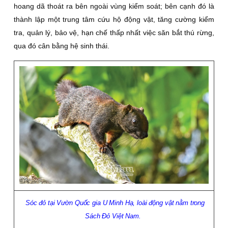
hoang dã thoát ra bên ngoài vùng kiểm soát; bên cạnh đó là
thành lập một trung tâm cứu hộ động vật, tăng cường kiểm
tra, quản lý, bảo vệ, hạn chế thấp nhất việc săn bắt thú rừng,
qua đó cân bằng hệ sinh thái.
Sóc đỏ tại Vườn Quốc gia U Minh Hạ, loài động vật nằm trong
Sách Ðỏ Việt Nam.