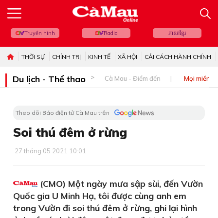
Truyền hình
Radio
ភាសាខ្មែរ
THỜI SỰ
CHÍNH TRỊ
KINH TẾ
XÃ HỘI
CẢI CÁCH HÀNH CHÍNH
Du lịch - Thể thao
Cà Mau - Điểm đến
Mọi miền đ
Theo dõi Báo điện tử Cà Mau trên
Soi thú đêm ở rừng
27 tháng 05 2021 10:01
(CMO) Một ngày mưa sập sùi, đến Vườn
Quốc gia U Minh Hạ, tôi được cùng anh em
trong Vườn đi soi thú đêm ở rừng, ghi lại hình