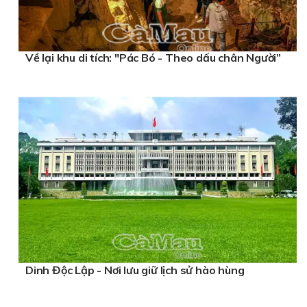
Về lại khu di tích: "Pác Bó - Theo dấu chân Người”
Dinh Độc Lập - Nơi lưu giữ lịch sử hào hùng