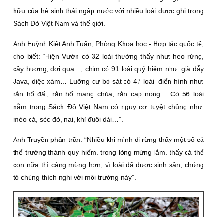
hữu của hệ sinh thái ngập nước với nhiều loài được ghi trong
Sách Ðỏ Việt Nam và thế giới.
Anh Huỳnh Kiệt Anh Tuấn, Phòng Khoa học - Hợp tác quốc tế,
cho biết: “Hiện Vườn có 32 loài thường thấy như: heo rừng,
cầy hương, dơi quạ…; chim có 91 loài quý hiếm như: già đẫy
Java, diệc xám… Lưỡng cư bò sát có 47 loài, điển hình như:
rắn hổ đất, rắn hổ mang chúa, rắn cạp nong… Có 56 loài
nằm trong Sách Ðỏ Việt Nam có nguy cơ tuyệt chủng như:
mèo cá, sóc đỏ, nai, khỉ đuôi dài…”.
Anh Truyền phân trần: “Nhiều khi mình đi rừng thấy một số cá
thể trưởng thành quý hiếm, trong lòng mừng lắm, thấy cá thể
con nữa thì càng mừng hơn, vì loài đã được sinh sản, chứng
tỏ chúng thích nghi với môi trường này”.