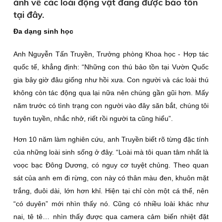
ảnh về các loài động vật đang được bảo tồn
tại đây.
Ða dạng sinh học
Anh Nguyễn Tấn Truyền, Trưởng phòng Khoa học - Hợp tác
quốc tế, khẳng định: “Những con thú bảo tồn tại Vườn Quốc
gia bây giờ đâu giống như hồi xưa. Con người và các loài thú
không còn tác động qua lại nữa nên chúng gần gũi hơn. Mấy
năm trước có tình trạng con người vào đây săn bắt, chúng tôi
tuyên tuyền, nhắc nhở, riết rồi người ta cũng hiểu”.
Hơn 10 năm làm nghiên cứu, anh Truyền biết rõ từng đặc tính
của những loài sinh sống ở đây. “Loài mà tôi quan tâm nhất là
voọc bạc Ðông Dương, có nguy cơ tuyệt chủng. Theo quan
sát của anh em đi rừng, con này có thân màu đen, khuôn mặt
trắng, đuôi dài, lớn hơn khỉ. Hiện tại chỉ còn một cá thể, nên
“có duyên” mới nhìn thấy nó. Cũng có nhiều loài khác như
nai, tê tê… nhìn thấy được qua camera cảm biến nhiệt đặt