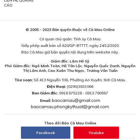
LIÊN HỆ QUẢNG
CÁO
© 2005 - 2023 Bản quyền thuộc về Cà Mau Online
Cơ quan chủ quản: Tỉnh ủy Cà Mau
Giấy phép xuất bản số 620/GP-BTTTT, ngày 24/12/2020
Báo Cà Mau giữ bản quyền nội dung trên website này.
Giám đốc: Lâm Hồ Sỹ
Phó Giám đốc: Ngô Minh Toàn, Hồ Tấn Lộc, Nguyễn Quốc Danh, Nguyễn
Thị Lâm Anh, Cao Xuân Thu Ngọc, Trương Văn Tuấn
Tòa soạn:
Số 413 Nguyễn Trãi, Phường An Xuyên, tỉnh Cà Mau.
Điện thoại:
(0290)3831066
Ban Giám đốc:
0918.575228 - 0913.780557
baocamau@gmail.com
Email:
baocamau.phongkythuat@gmail.com
Theo dõi Báo Cà Mau Online
Facebook
Youtube