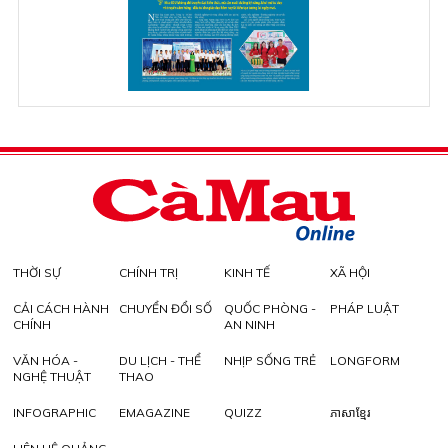
THỜI SỰ
CHÍNH TRỊ
KINH TẾ
XÃ HỘI
CẢI CÁCH HÀNH
CHUYỂN ĐỔI SỐ
QUỐC PHÒNG -
PHÁP LUẬT
CHÍNH
AN NINH
VĂN HÓA -
DU LỊCH - THỂ
NHỊP SỐNG TRẺ
LONGFORM
NGHỆ THUẬT
THAO
INFOGRAPHIC
EMAGAZINE
QUIZZ
ភាសាខ្មែរ