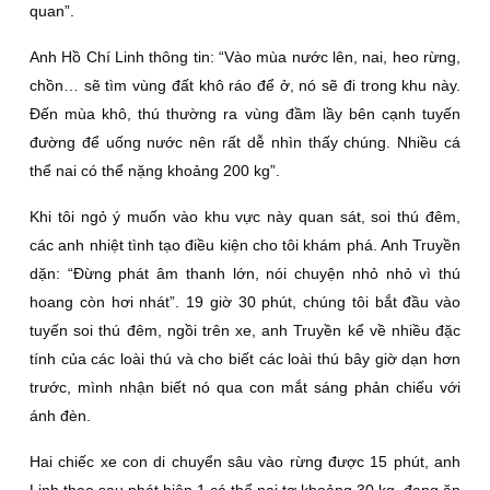
quan”.
Anh Hồ Chí Linh thông tin: “Vào mùa nước lên, nai, heo rừng,
chồn… sẽ tìm vùng đất khô ráo để ở, nó sẽ đi trong khu này.
Ðến mùa khô, thú thường ra vùng đầm lầy bên cạnh tuyến
đường để uống nước nên rất dễ nhìn thấy chúng. Nhiều cá
thể nai có thể nặng khoảng 200 kg”.
Khi tôi ngỏ ý muốn vào khu vực này quan sát, soi thú đêm,
các anh nhiệt tình tạo điều kiện cho tôi khám phá. Anh Truyền
dặn: “Ðừng phát âm thanh lớn, nói chuyện nhỏ nhỏ vì thú
hoang còn hơi nhát”. 19 giờ 30 phút, chúng tôi bắt đầu vào
tuyến soi thú đêm, ngồi trên xe, anh Truyền kể về nhiều đặc
tính của các loài thú và cho biết các loài thú bây giờ dạn hơn
trước, mình nhận biết nó qua con mắt sáng phản chiếu với
ánh đèn.
Hai chiếc xe con di chuyển sâu vào rừng được 15 phút, anh