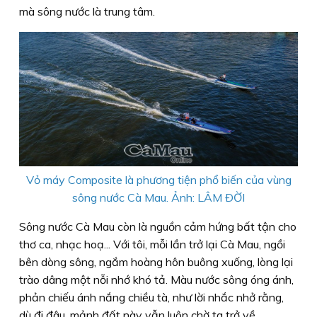
mà sông nước là trung tâm.
Vỏ máy Composite là phương tiện phổ biến của vùng
sông nước Cà Mau. Ảnh: LÂM ÐỜI
Sông nước Cà Mau còn là nguồn cảm hứng bất tận cho
thơ ca, nhạc hoạ... Với tôi, mỗi lần trở lại Cà Mau, ngồi
bên dòng sông, ngắm hoàng hôn buông xuống, lòng lại
trào dâng một nỗi nhớ khó tả. Màu nước sông óng ánh,
phản chiếu ánh nắng chiều tà, như lời nhắc nhở rằng,
dù đi đâu, mảnh đất này vẫn luôn chờ ta trở về.