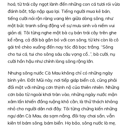
hoá, từ trái cây ngọt lành đến những con cá tươi rói vừa
đánh bắt, tấp nập qua lại. Tiếng người mua kẻ bán,
tiếng cười nói rộn ràng vang lên giữa dòng sông, như
một bức tranh sống động về sự mưu sinh và niềm vui
giản dị. Tôi từng nghe một bà cụ bán trái cây trên ghe
kể rằng, cả đời bà gắn bó với con sông, từ khi còn là cô
gái trẻ chèo xuồng đến nay tóc đã bạc trắng. “Sông
cho tui cá, tui cho sông sáu câu vọng cổ...”, bà cười, nụ
cười hồn hậu như chính lòng sông rộng lớn.
Nhưng sông nước Cà Mau không chỉ có những ngày
bình yên. Ðất Mũi này, nơi tiếp giáp biển cả, cũng phải
đối mặt với những cơn thịnh nộ của thiên nhiên. Những
cơn bão từ ngoài khơi tràn vào, những ngày nước mặn
xâm lấn khiến đồng ruộng khô cằn, là thử thách không
nhỏ cho người dân nơi đây. Tôi từng chứng kiến những
ngư dân Cà Mau, da sạm nắng, đôi tay chai sần, vẫn
kiên trì bám sông, bám biển. Họ bảo, sông nước là mẹ,