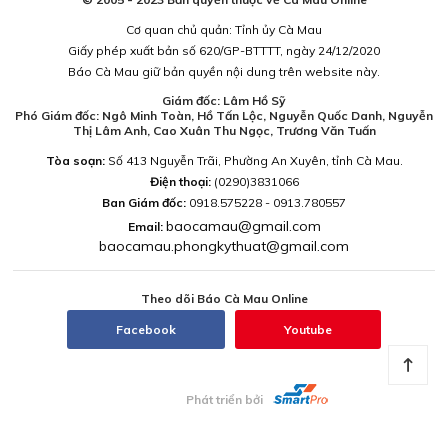
Cơ quan chủ quản: Tỉnh ủy Cà Mau
Giấy phép xuất bản số 620/GP-BTTTT, ngày 24/12/2020
Báo Cà Mau giữ bản quyền nội dung trên website này.
Giám đốc: Lâm Hồ Sỹ
Phó Giám đốc: Ngô Minh Toàn, Hồ Tấn Lộc, Nguyễn Quốc Danh, Nguyễn
Thị Lâm Anh, Cao Xuân Thu Ngọc, Trương Văn Tuấn
Tòa soạn:
Số 413 Nguyễn Trãi, Phường An Xuyên, tỉnh Cà Mau.
Điện thoại:
(0290)3831066
Ban Giám đốc:
0918.575228 - 0913.780557
baocamau@gmail.com
Email:
baocamau.phongkythuat@gmail.com
Theo dõi Báo Cà Mau Online
Facebook
Youtube
Phát triển bởi