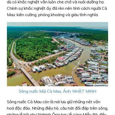
dù có khắc nghiệt vẫn luôn che chở và nuôi dưỡng họ.
Chính sự khắc nghiệt ấy đã rèn nên tính cách người Cà
Mau: kiên cường, phóng khoáng và giàu tình nghĩa.
Sông nước Mũi Cà Mau. Ảnh: NHẬT MINH
Sông nước Cà Mau còn là nơi lưu giữ những nét văn
hoá độc đáo. Những điệu hò, câu hát đối đáp trên sông,
những lễ hội như Nghinh Ông hay lễ cúng Miễu Bà, đều