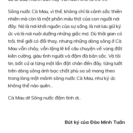
Sông nước Cà Mau, vì thế, không chỉ là cảnh sắc thiên
nhiên mà còn là một phần máu thịt của con người nơi
đây. Nó là nơi khởi nguồn của sự sống, là nơi lưu giữ ký
ức và là nơi nuôi dưỡng những giấc mơ. Dù thời gian có
trôi, thế giới có đổi thay, nhưng những dòng sông ở Cà
Mau vẫn chảy, vẫn lặng lẽ kể câu chuyện về vùng đất
kiên cường, giàu tình người và đậm đà bản sắc. Và tôi
tin, bất cứ ai từng một lần đặt chân đến đây, từng lướt
trên dòng sông ánh bạc chất phù sa sẽ mang theo
trong lòng một mảnh sông nước Cà Mau, như ký ức
không thể nào quên...
Cà Mau ơi! Sông nước đậm tình ơi...
Bút ký của Ðào Minh Tuấn