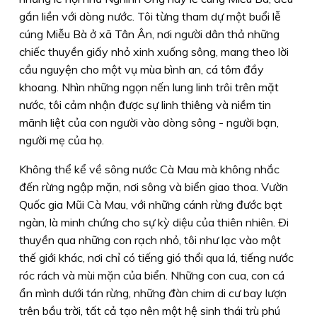
gắn liền với dòng nước. Tôi từng tham dự một buổi lễ
cúng Miễu Bà ở xã Tân Ân, nơi người dân thả những
chiếc thuyền giấy nhỏ xinh xuống sông, mang theo lời
cầu nguyện cho một vụ mùa bình an, cá tôm đầy
khoang. Nhìn những ngọn nến lung linh trôi trên mặt
nước, tôi cảm nhận được sự linh thiêng và niềm tin
mãnh liệt của con người vào dòng sông - người bạn,
người mẹ của họ.
Không thể kể về sông nước Cà Mau mà không nhắc
đến rừng ngập mặn, nơi sông và biển giao thoa. Vườn
Quốc gia Mũi Cà Mau, với những cánh rừng đước bạt
ngàn, là minh chứng cho sự kỳ diệu của thiên nhiên. Ði
thuyền qua những con rạch nhỏ, tôi như lạc vào một
thế giới khác, nơi chỉ có tiếng gió thổi qua lá, tiếng nước
róc rách và mùi mặn của biển. Những con cua, con cá
ẩn mình dưới tán rừng, những đàn chim di cư bay lượn
trên bầu trời, tất cả tạo nên một hệ sinh thái trù phú