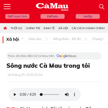
Truyền hình
Radio
ភាសាខ្មែរ
THỜI SỰ
CHÍNH TRỊ
KINH TẾ
XÃ HỘI
CẢI CÁCH HÀNH CHÍNH
Xã hội
Giáo dục
Nông thôn - Đô thị
Chung tay 
Theo dõi Báo điện tử Cà Mau trên
Sông nước Cà Mau trong tôi
16 tháng 05 2025 05:54