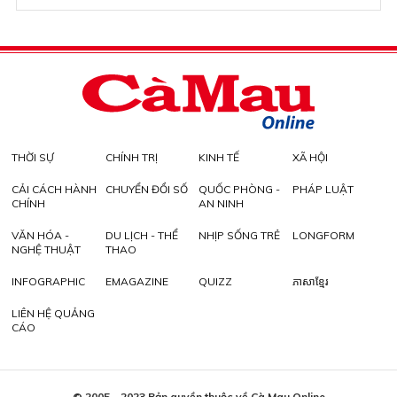
THỜI SỰ
CHÍNH TRỊ
KINH TẾ
XÃ HỘI
CẢI CÁCH HÀNH
CHUYỂN ĐỔI SỐ
QUỐC PHÒNG -
PHÁP LUẬT
CHÍNH
AN NINH
VĂN HÓA -
DU LỊCH - THỂ
NHỊP SỐNG TRẺ
LONGFORM
NGHỆ THUẬT
THAO
INFOGRAPHIC
EMAGAZINE
QUIZZ
ភាសាខ្មែរ
LIÊN HỆ QUẢNG
CÁO
© 2005 - 2023 Bản quyền thuộc về Cà Mau Online