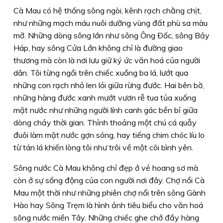
Cà Mau có hệ thống sông ngòi, kênh rạch chằng chịt,
như những mạch máu nuôi dưỡng vùng đất phù sa màu
mỡ. Những dòng sông lớn như sông Ông Ðốc, sông Bảy
Háp, hay sông Cửa Lớn không chỉ là đường giao
thương mà còn là nơi lưu giữ ký ức văn hoá của người
dân. Tôi từng ngồi trên chiếc xuồng ba lá, lướt qua
những con rạch nhỏ len lỏi giữa rừng đước. Hai bên bờ,
những hàng đước xanh mướt vươn rễ tua tủa xuống
mặt nước như những người lính canh gác bền bỉ giữa
dòng chảy thời gian. Thỉnh thoảng một chú cá quẫy
đuôi làm mặt nước gợn sóng, hay tiếng chim chóc líu lo
từ tán lá khiến lòng tôi như trôi về một cõi bình yên.
Sông nước Cà Mau không chỉ đẹp ở vẻ hoang sơ mà
còn ở sự sống động của con người nơi đây. Chợ nổi Cà
Mau một thời như những phiên chợ nổi trên sông Gành
Hào hay Sông Trẹm là hình ảnh tiêu biểu cho văn hoá
sông nước miền Tây. Những chiếc ghe chở đầy hàng