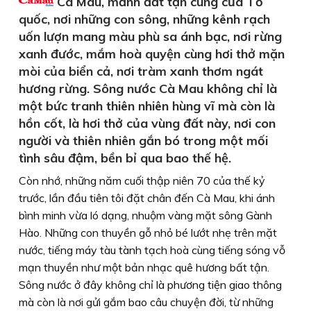
Cà Mau, mảnh đất tận cùng của Tổ
quốc, nơi những con sông, những kênh rạch
uốn lượn mang màu phù sa ánh bạc, nơi rừng
xanh đước, mắm hoà quyện cùng hơi thở mặn
mòi của biển cả, nơi tràm xanh thơm ngát
hương rừng. Sông nước Cà Mau không chỉ là
một bức tranh thiên nhiên hùng vĩ mà còn là
hồn cốt, là hơi thở của vùng đất này, nơi con
người và thiên nhiên gắn bó trong một mối
tình sâu đậm, bền bỉ qua bao thế hệ.
Còn nhớ, những năm cuối thập niên 70 của thế kỷ
trước, lần đầu tiên tôi đặt chân đến Cà Mau, khi ánh
bình minh vừa ló dạng, nhuộm vàng mặt sông Gành
Hào. Những con thuyền gỗ nhỏ bé lướt nhẹ trên mặt
nước, tiếng máy tàu tành tạch hoà cùng tiếng sóng vỗ
mạn thuyền như một bản nhạc quê hương bất tận.
Sông nước ở đây không chỉ là phương tiện giao thông
mà còn là nơi gửi gắm bao câu chuyện đời, từ những