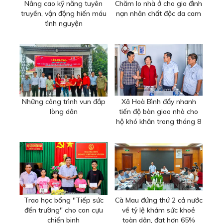
Nâng cao kỹ năng tuyên
Chăm lo nhà ở cho gia đình
truyền, vận động hiến máu
nạn nhân chất độc da cam
tình nguyện
Những công trình vun đắp
Xã Hoà Bình đẩy nhanh
lòng dân
tiến độ bàn giao nhà cho
hộ khó khăn trong tháng 8
Trao học bổng "Tiếp sức
Cà Mau đứng thứ 2 cả nước
đến trường" cho con cựu
về tỷ lệ khám sức khoẻ
chiến binh
toàn dân, đạt hơn 65%