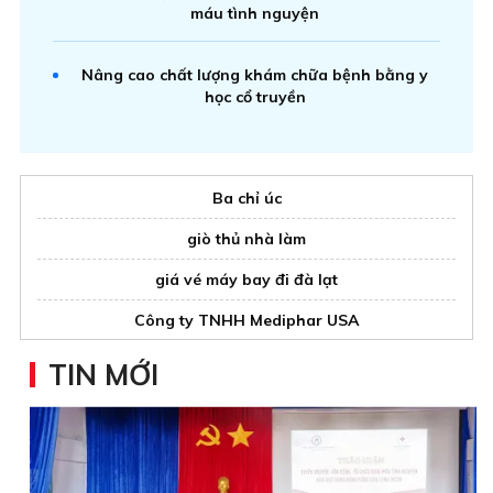
máu tình nguyện
Nâng cao chất lượng khám chữa bệnh bằng y
học cổ truyền
Ba chỉ úc
giò thủ nhà làm
giá vé máy bay đi đà lạt
Công ty TNHH Mediphar USA
TIN MỚI