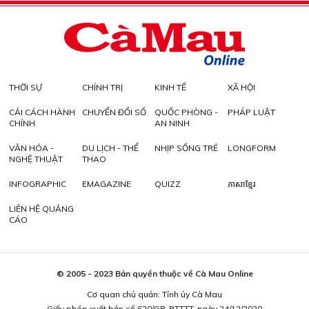
THỜI SỰ
CHÍNH TRỊ
KINH TẾ
XÃ HỘI
CẢI CÁCH HÀNH
CHUYỂN ĐỔI SỐ
QUỐC PHÒNG -
PHÁP LUẬT
CHÍNH
AN NINH
VĂN HÓA -
DU LỊCH - THỂ
NHỊP SỐNG TRẺ
LONGFORM
NGHỆ THUẬT
THAO
INFOGRAPHIC
EMAGAZINE
QUIZZ
ភាសាខ្មែរ
LIÊN HỆ QUẢNG
CÁO
© 2005 - 2023 Bản quyền thuộc về Cà Mau Online
Cơ quan chủ quản: Tỉnh ủy Cà Mau
Giấy phép xuất bản số 620/GP-BTTTT, ngày 24/12/2020