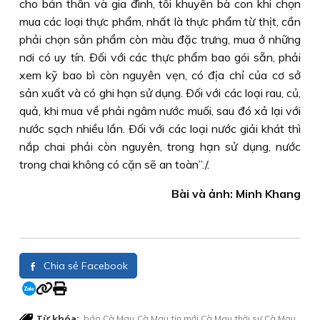
cho bản thân và gia đình, tôi khuyên bà con khi chọn
mua các loại thực phẩm, nhất là thực phẩm từ thịt, cần
phải chọn sản phẩm còn màu đặc trưng, mua ở những
nơi có uy tín. Ðối với các thực phẩm bao gói sẵn, phải
xem kỹ bao bì còn nguyên vẹn, có địa chỉ của cơ sở
sản xuất và có ghi hạn sử dụng. Ðối với các loại rau, củ,
quả, khi mua về phải ngâm nước muối, sau đó xả lại với
nước sạch nhiều lần. Ðối với các loại nước giải khát thì
nắp chai phải còn nguyên, trong hạn sử dụng, nước
trong chai không có cặn sẽ an toàn”./.
Bài và ảnh: Minh Khang
Chia sẻ Facebook
Từ khóa:
báo Cà Mau
Cà Mau
tin mới Cà Mau
thời sự Cà Mau