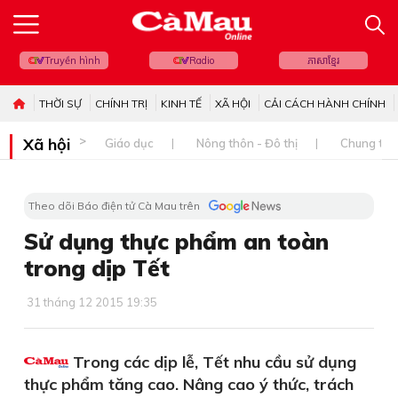
Truyền hình
Radio
ភាសាខ្មែរ
THỜI SỰ
CHÍNH TRỊ
KINH TẾ
XÃ HỘI
CẢI CÁCH HÀNH CHÍNH
Xã hội
Giáo dục
Nông thôn - Đô thị
Chung tay 
Theo dõi Báo điện tử Cà Mau trên
Sử dụng thực phẩm an toàn
trong dịp Tết
31 tháng 12 2015 19:35
Trong các dịp lễ, Tết nhu cầu sử dụng
thực phẩm tăng cao. Nâng cao ý thức, trách