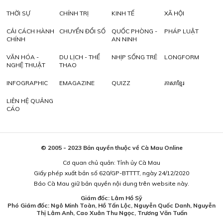
THỜI SỰ
CHÍNH TRỊ
KINH TẾ
XÃ HỘI
CẢI CÁCH HÀNH
CHUYỂN ĐỔI SỐ
QUỐC PHÒNG -
PHÁP LUẬT
CHÍNH
AN NINH
VĂN HÓA -
DU LỊCH - THỂ
NHỊP SỐNG TRẺ
LONGFORM
NGHỆ THUẬT
THAO
INFOGRAPHIC
EMAGAZINE
QUIZZ
ភាសាខ្មែរ
LIÊN HỆ QUẢNG
CÁO
© 2005 - 2023 Bản quyền thuộc về Cà Mau Online
Cơ quan chủ quản: Tỉnh ủy Cà Mau
Giấy phép xuất bản số 620/GP-BTTTT, ngày 24/12/2020
Báo Cà Mau giữ bản quyền nội dung trên website này.
Giám đốc: Lâm Hồ Sỹ
Phó Giám đốc: Ngô Minh Toàn, Hồ Tấn Lộc, Nguyễn Quốc Danh, Nguyễn
Thị Lâm Anh, Cao Xuân Thu Ngọc, Trương Văn Tuấn