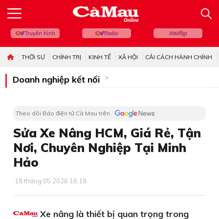
Truyền hình
Radio
ភាសាខ្មែរ
THỜI SỰ
CHÍNH TRỊ
KINH TẾ
XÃ HỘI
CẢI CÁCH HÀNH CHÍNH
Doanh nghiệp kết nối
Theo dõi Báo điện tử Cà Mau trên
Sửa Xe Nâng HCM, Giá Rẻ, Tận
Nơi, Chuyên Nghiệp Tại Minh
Hảo
18 tháng 05 2026 16:18
Xe nâng là thiết bị quan trọng trong