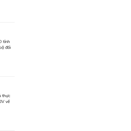
 tỉnh
bộ đối
 thực
IV về