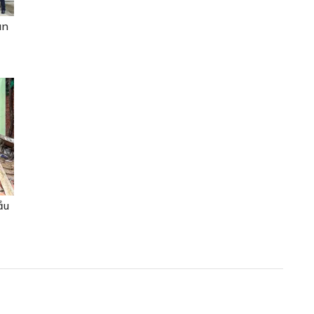
ân
ầu