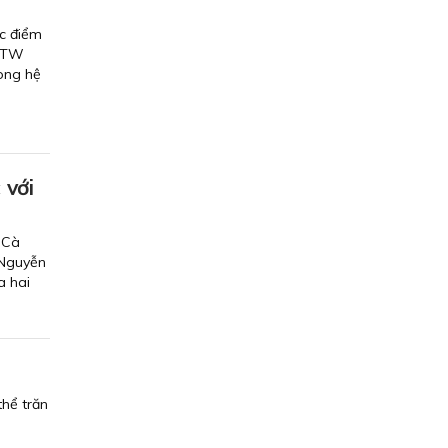
ác điểm
Đ/TW
rong hệ
 với
 Cà
 Nguyễn
a hai
hể trăn