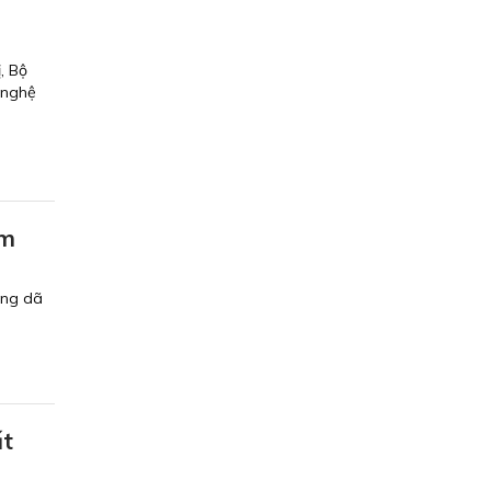
, Bộ
 nghệ
im
ang dã
ất