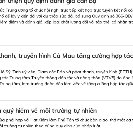
àn thiện quy định đánh giá cán bộ
c Trung ương tổ chức hội nghị trực tiếp kết hợp trực tuyến kết nối c
phố để lấy ý kiến đối với dự thảo sửa đổi, bổ sung Quy định số 366-Q
kiểm điểm và đánh giá, xếp loại chất lượng đối với tập thể, cá nhân t
thanh, truyền hình Cà Mau tăng cường hợp tác
ồ Sỹ, Tỉnh uỷ viên, Giám đốc Báo và phát thanh, truyền hình (PTTH)
g tác Trung tâm Truyền thông dân tộc và nông thôn (VTV5) do ông
rung tâm, làm trưởng đoàn đến làm việc về tăng cường hợp tác giữ
 quý hiếm về môi trường tự nhiên
 phối hợp với Hạt Kiểm lâm Phú Tân tổ chức bàn giao, thả một cá t
 trường tự nhiên theo đúng quy định của pháp luật.