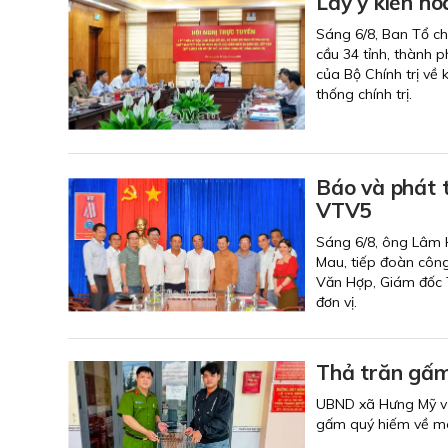
Lấy ý kiến ho
Sáng 6/8, Ban Tổ chứ
cầu 34 tỉnh, thành 
của Bộ Chính trị về 
thống chính trị.
Báo và phát 
VTV5
Sáng 6/8, ông Lâm H
Mau, tiếp đoàn côn
Văn Hợp, Giám đốc T
đơn vị.
Thả trăn gấm
UBND xã Hưng Mỹ vừa
gấm quý hiếm về môi