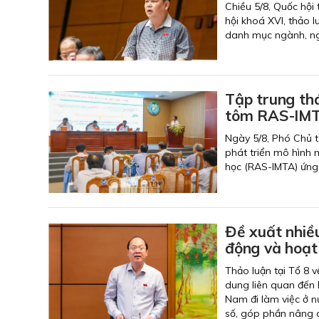
Chiều 5/8, Quốc hội
hội khoá XVI, thảo l
danh mục ngành, ngh
Tập trung thá
tôm RAS-IMT
Ngày 5/8, Phó Chủ t
phát triển mô hình 
học (RAS-IMTA) ứng 
Đề xuất nhiều
động và hoạt
Thảo luận tại Tổ 8 v
dung liên quan đến 
Nam đi làm việc ở n
số, góp phần nâng c