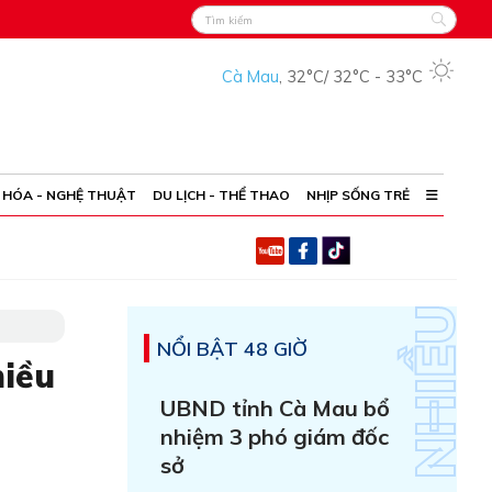
Cà Mau
,
32°C
/
32°C
-
33°C
 HÓA - NGHỆ THUẬT
DU LỊCH - THỂ THAO
NHỊP SỐNG TRẺ
NỔI BẬT 48 GIỜ
hiều
UBND tỉnh Cà Mau bổ
nhiệm 3 phó giám đốc
sở