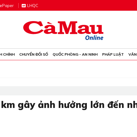
e
P
aper
LHQC
H CHÍNH
CHUYỂN ĐỔI SỐ
QUỐC PHÒNG - AN NINH
PHÁP LUẬT
VĂN
2 km gây ảnh hưởng lớn đến n