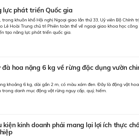
 lực phát triển Quốc gia
i, trong khuôn khổ Hội nghị Ngoại giao lần thứ 33, Uỷ viên Bộ Chính trị
o Lê Hoài Trung chủ trì Phiên toàn thể về ngoại giao khoa học công
n tạo năng lực phát triển quốc gia.
ỳ đà hoa nặng 6 kg về rừng đặc dụng vườn ch
ặng khoảng 6 kg, dài gần 2 m, có màu xám đen. Đây là động vật ho
 trong danh mục động vật rừng nguy cấp, quý, hiếm.
 kiện kinh doanh phải mang lại lợi ích thực ch
hiệp