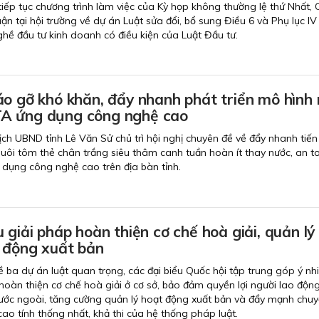
 tiếp tục chương trình làm việc của Kỳ họp không thường lệ thứ Nhất,
uận tại hội trường về dự án Luật sửa đổi, bổ sung Điều 6 và Phụ lục IV
ề đầu tư kinh doanh có điều kiện của Luật Đầu tư.
o gỡ khó khăn, đẩy nhanh phát triển mô hình 
A ứng dụng công nghệ cao
ịch UBND tỉnh Lê Văn Sử chủ trì hội nghị chuyên đề về đẩy nhanh tiến
nuôi tôm thẻ chân trắng siêu thâm canh tuần hoàn ít thay nước, an t
dụng công nghệ cao trên địa bàn tỉnh.
 giải pháp hoàn thiện cơ chế hoà giải, quản lý
 động xuất bản
ề ba dự án luật quan trọng, các đại biểu Quốc hội tập trung góp ý nhi
hoàn thiện cơ chế hoà giải ở cơ sở, bảo đảm quyền lợi người lao động
ước ngoài, tăng cường quản lý hoạt động xuất bản và đẩy mạnh chuy
ao tính thống nhất, khả thi của hệ thống pháp luật.