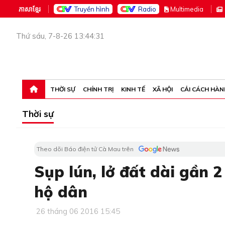
ភាសាខ្មែរ
Truyền hình
Radio
M
ultimedia
Thứ sáu, 7-8-26 13:44:31
THỜI SỰ
CHÍNH TRỊ
KINH TẾ
XÃ HỘI
CẢI CÁCH HÀN
Thời sự
Theo dõi Báo điện tử Cà Mau trên
Sụp lún, lở đất dài gần 
hộ dân
26 tháng 06 2016 15:45