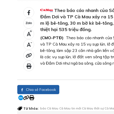
Theo báo cáo nhanh của Sở
Đầm Dơi và TP Cà Mau xảy ra 15 vụ
m lộ bê-tông, 30 m bờ kè bê-tông, 
thiệt hại 535 triệu đồng.
+
(CMO-PTĐ)
Theo báo cáo nhanh của 
-
và TP Cà Mau xảy ra 15 vụ sụp lún, lở đ
bê-tông, làm sập 23 căn nhà gắn liền với
là các vụ sụp lún, lở đất ven sông tập
và Đầm Dơi như ngã ba sông, cửa sông 
Chia sẻ Facebook
Từ khóa:
báo Cà Mau
Cà Mau
tin mới Cà Mau
thời sự Cà M