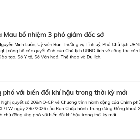
 Mau bổ nhiệm 3 phó giám đốc sở
Nguyễn Minh Luân, Uỷ viên Ban Thường vụ Tỉnh uỷ, Phó Chủ tịch UBND
 nghị công bố các quyết định của Chủ tịch UBND tỉnh về công tác cán 
Đào tạo, Sở Y tế, Sở Văn hoá, Thể thao và Du lịch.
phó với biến đổi khí hậu trong thời kỳ mới
 Nghị quyết số 208/NQ-CP về Chương trình hành động của Chính phủ
5-KL/TW ngày 28/7/2026 của Ban Chấp hành Trung ương Đảng khoá X
 chủ động ứng phó với biến đổi khí hậu trong thời kỳ mới.