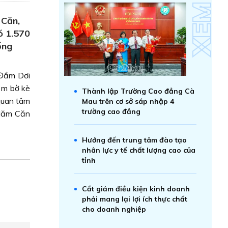
 Căn,
ó 1.570
ổng
 Đầm Dơi
0 m bờ kè
Thành lập Trường Cao đẳng Cà
 quan tâm
Mau trên cơ sở sáp nhập 4
trường cao đẳng
 Năm Căn
Hướng đến trung tâm đào tạo
nhân lực y tế chất lượng cao của
tỉnh
Cắt giảm điều kiện kinh doanh
phải mang lại lợi ích thực chất
cho doanh nghiệp