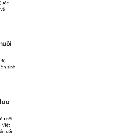
 Quốc
 về
nuôi
 độ
oàn sinh
 lao
ều nội
 Việt
ển đổi