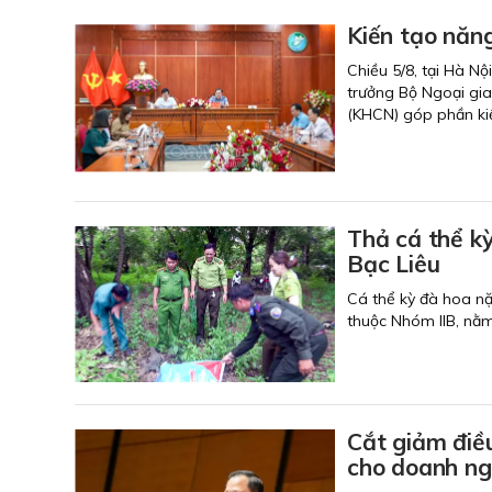
Kiến tạo năng
Chiều 5/8, tại Hà Nộ
trưởng Bộ Ngoại gia
(KHCN) góp phần kiế
Thả cá thể k
Bạc Liêu
Cá thể kỳ đà hoa n
thuộc Nhóm IIB, nằm
Cắt giảm điều
cho doanh ng