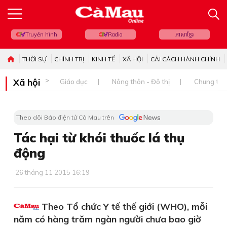
Truyền hình
Radio
ភាសាខ្មែរ
THỜI SỰ
CHÍNH TRỊ
KINH TẾ
XÃ HỘI
CẢI CÁCH HÀNH CHÍNH
Xã hội
Giáo dục
Nông thôn - Đô thị
Chung tay 
Theo dõi Báo điện tử Cà Mau trên
Tác hại từ khói thuốc lá thụ
động
26 tháng 11 2015 16:19
Theo Tổ chức Y tế thế giới (WHO), mỗi
năm có hàng trăm ngàn người chưa bao giờ