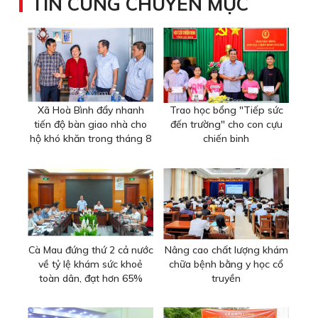
TIN CÙNG CHUYÊN MỤC
Xã Hoà Bình đẩy nhanh
Trao học bổng "Tiếp sức
tiến độ bàn giao nhà cho
đến trường" cho con cựu
hộ khó khăn trong tháng 8
chiến binh
Cà Mau đứng thứ 2 cả nước
Nâng cao chất lượng khám
về tỷ lệ khám sức khoẻ
chữa bệnh bằng y học cổ
toàn dân, đạt hơn 65%
truyền