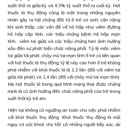
suất thở ra giữa kỳ và 4,3% tỷ suất thở ra cuối kỳ. Hút
thuốc lá thụ động cũng là một trong những nguyên
nhân gây ra hội chứng đột tử ở trẻ sơ sinh; cân nặng
khi sinh thấp; các vấn đề về hô hấp như: viêm đường
hô hấp cấp tính, các triệu chứng bệnh hô hấp mạn
tính, viêm tai giữa và các triệu chứng hen ảnh hưởng
xấu đến sự phát triển chức năng phổi. Tỷ lệ mắc viêm
tai giữa tái phát, chảy mủ tai mạn tính ở trẻ có liên quan
với hút thuốc lá thụ động, tỷ lệ này cao hơn ở trẻ không
phơi nhiễm với khói thuốc lá là 1,3 lần (đối với viêm tai
giữa tái phát) và 1,4 lần (đối với chảy mủ tai mạn tính).
Mẹ hút thuốc lá trong quá trình mang thai được chứng
minh là có ảnh hưởng đến chức năng phổi của trẻ trong
suốt thời kỳ trẻ em.
Hiện tại không có ngưỡng an toàn cho việc phơi nhiễm
với khói thuốc thụ động. Khói thuốc thụ động là mối
nguy cơ sức khoẻ cho tất cả những người tiếp xúc, dù