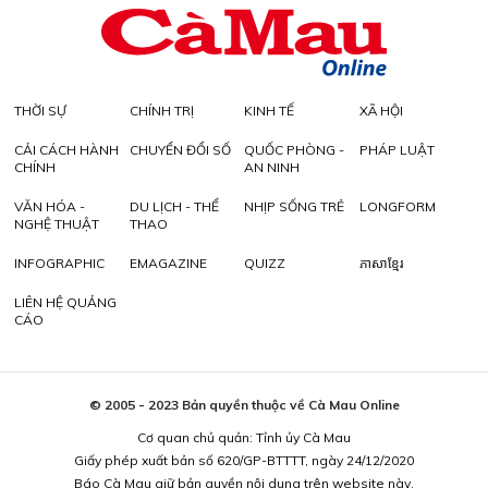
THỜI SỰ
CHÍNH TRỊ
KINH TẾ
XÃ HỘI
CẢI CÁCH HÀNH
CHUYỂN ĐỔI SỐ
QUỐC PHÒNG -
PHÁP LUẬT
CHÍNH
AN NINH
VĂN HÓA -
DU LỊCH - THỂ
NHỊP SỐNG TRẺ
LONGFORM
NGHỆ THUẬT
THAO
INFOGRAPHIC
EMAGAZINE
QUIZZ
ភាសាខ្មែរ
LIÊN HỆ QUẢNG
CÁO
© 2005 - 2023 Bản quyền thuộc về Cà Mau Online
Cơ quan chủ quản: Tỉnh ủy Cà Mau
Giấy phép xuất bản số 620/GP-BTTTT, ngày 24/12/2020
Báo Cà Mau giữ bản quyền nội dung trên website này.