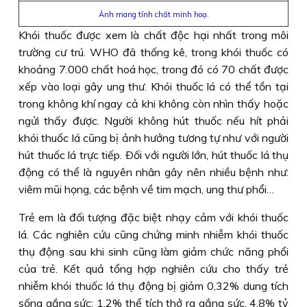
Ảnh mang tính chất minh hoạ.
Khói thuốc được xem là chất độc hại nhất trong môi
trường cư trú. WHO đã thống kê, trong khói thuốc có
khoảng 7.000 chất hoá học, trong đó có 70 chất được
xếp vào loại gây ung thư. Khói thuốc lá có thể tồn tại
trong không khí ngay cả khi không còn nhìn thấy hoặc
ngửi thấy được. Người không hút thuốc nếu hít phải
khói thuốc lá cũng bị ảnh hưởng tương tự như với người
hút thuốc lá trực tiếp. Ðối với người lớn, hút thuốc lá thụ
động có thể là nguyên nhân gây nên nhiều bệnh như:
viêm mũi họng, các bệnh về tim mạch, ung thư phổi…
Trẻ em là đối tượng đặc biệt nhạy cảm với khói thuốc
lá. Các nghiên cứu cũng chứng minh nhiễm khói thuốc
thụ động sau khi sinh cũng làm giảm chức năng phổi
của trẻ. Kết quả tổng hợp nghiên cứu cho thấy trẻ
nhiễm khói thuốc lá thụ động bị giảm 0,32% dung tích
sống gắng sức; 1,2% thể tích thở ra gắng sức, 4,8% tỷ