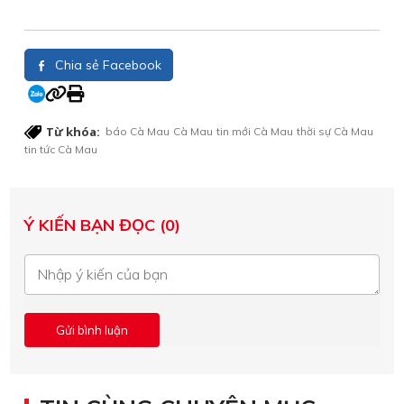
Chia sẻ Facebook
Từ khóa:
báo Cà Mau
Cà Mau
tin mới Cà Mau
thời sự Cà Mau
tin tức Cà Mau
Ý KIẾN BẠN ĐỌC (0)