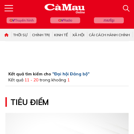
Truyền hình
Radio
ភាសាខ្មែរ
THỜI SỰ
CHÍNH TRỊ
KINH TẾ
XÃ HỘI
CẢI CÁCH HÀNH CHÍNH
Kết quả tìm kiếm cho
"Đại hội Ðảng bộ"
Kết quả
11 - 20
trong khoảng
1
TIÊU ĐIỂM