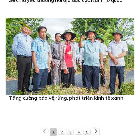
Tăng cường bảo vệ rừng, phát triển kinh tế xanh
1
2
3
4
5