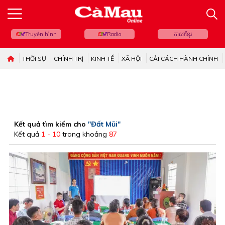
Truyền hình
Radio
ភាសាខ្មែរ
THỜI SỰ
CHÍNH TRỊ
KINH TẾ
XÃ HỘI
CẢI CÁCH HÀNH CHÍNH
Kết quả tìm kiếm cho
"Đất Mũi"
Kết quả
1 - 10
trong khoảng
87