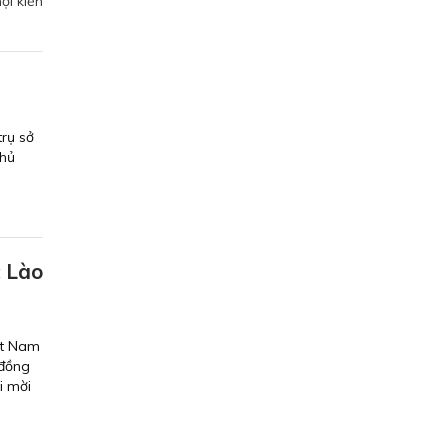
ội kiến
rụ sở
phủ
c Lào
ệt Nam
 đồng
i mời