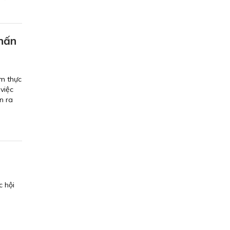
nhấn
ệm thực
 việc
n ra
c hội