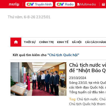
ភាសាខ្មែរ
Truyền hình
Radio
M
ultimedia
Thứ năm, 6-8-26 23:25:01
THỜI SỰ
CHÍNH TRỊ
KINH TẾ
XÃ HỘI
CẢI CÁCH HÀN
Kết quả tìm kiếm cho
"Chủ tịch Quốc hội"
Chủ tịch nước v
đề “Nhật Báo Q
23/10/2024
Sáng 23/10, tại nhà Qu
các lãnh đạo Quốc hội, 
Tổng tuyển cử đầu tiên 
Tag:
Chủ tịch nước
,
Chủ 
Chủ tịch Quốc hội tham