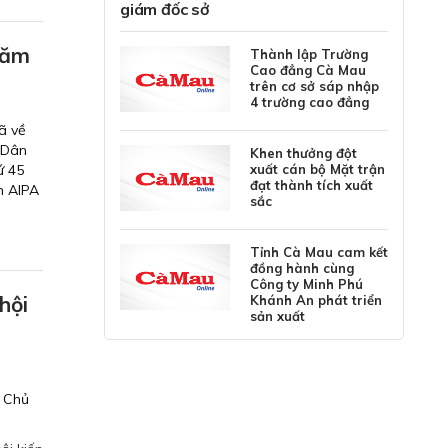
giám đốc sở
hăm
Thành lập Trường
Cao đẳng Cà Mau
trên cơ sở sáp nhập
4 trường cao đẳng
ã về
a Dân
Khen thưởng đột
ứ 45
xuất cán bộ Mặt trận
đạt thành tích xuất
h AIPA
sắc
Tỉnh Cà Mau cam kết
đồng hành cùng
Công ty Minh Phú
hội
Khánh An phát triển
sản xuất
o
g Chủ