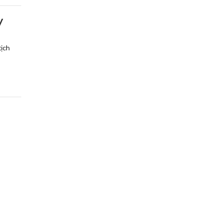
V
ịch