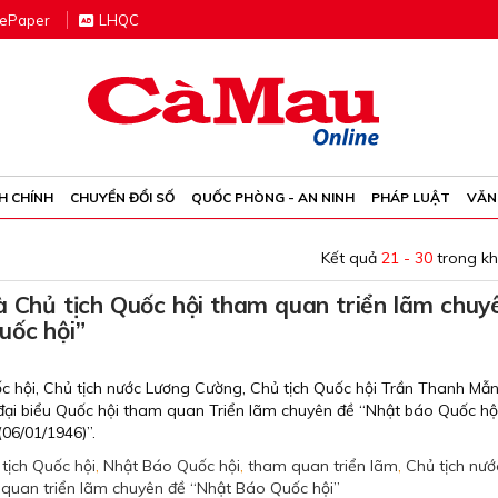
e
P
aper
LHQC
H CHÍNH
CHUYỂN ĐỔI SỐ
QUỐC PHÒNG - AN NINH
PHÁP LUẬT
VĂN
Kết quả
21 - 30
trong k
à Chủ tịch Quốc hội tham quan triển lãm chuy
uốc hội”
ốc hội, Chủ tịch nước Lương Cường, Chủ tịch Quốc hội Trần Thanh Mẫ
đại biểu Quốc hội tham quan Triển lãm chuyên đề “Nhật báo Quốc hội
(06/01/1946)”.
tịch Quốc hội
,
Nhật Báo Quốc hội
,
tham quan triển lãm
,
Chủ tịch nướ
 quan triển lãm chuyên đề “Nhật Báo Quốc hội”