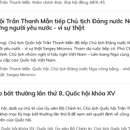
Trần Thanh Mẫn
,
thăm chính thức
,
Đại hội đồng AIPA-45
hội Trần Thanh Mẫn tiếp Chủ tịch Đảng nước 
ng người yêu nước - vì sự thật
ơng), Chủ tịch Quốc hội Trần Thanh Mẫn đã tiếp Chủ tịch Đảng nước 
 yêu nước - vì sự thật Seigey Mironov. Tham dự cuộc tiếp có: Phó Ch
ịnh, Chủ tịch nhóm nghị sĩ hữu nghị Việt Nam – Liên bang Nga cùng
ểu cấp cao Quốc hội Việt Nam.
Trần Thanh Mẫn
,
Quốc hội
,
Chủ tịch Đảng nước Nga công bằng - nh
hật
,
Seigey Mironov
 bất thường lần thứ 8, Quốc hội khóa XV
ội, dưới sự chủ trì của Ủy viên Bộ Chính trị, Chủ tịch Quốc hội Trần 
khai mạc Kỳ họp bất thường lần thứ 8 để xem xét quyết định về công
ền của Quốc hội.
,
Quốc hội khóa XV
,
Quốc hội
,
Ủy viên Bộ Chính trị
,
Chủ tịch Quốc hội 