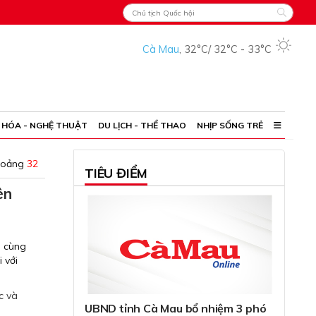
Cà Mau
,
32°C
/
32°C
-
33°C
 HÓA - NGHỆ THUẬT
DU LỊCH - THỂ THAO
NHỊP SỐNG TRẺ
hoảng
32
TIÊU ĐIỂM
ên
n cùng
 với
c và
UBND tỉnh Cà Mau bổ nhiệm 3 phó