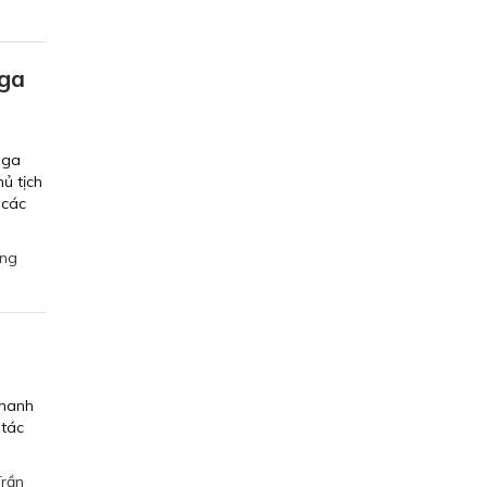
Nga
Nga
ủ tịch
 các
ững
Thanh
 tác
Trần