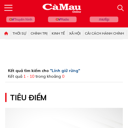
Truyền hình
Radio
ភាសាខ្មែរ
THỜI SỰ
CHÍNH TRỊ
KINH TẾ
XÃ HỘI
CẢI CÁCH HÀNH CHÍNH
Kết quả tìm kiếm cho
"Lính giữ rừng"
Kết quả
1 - 10
trong khoảng
0
TIÊU ĐIỂM