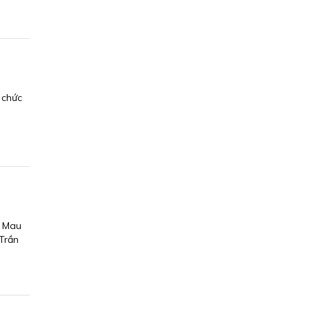
 chức
à Mau
 Trần