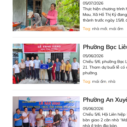
05/07/2026
Thực hiện chương trình
Mau, Xã Hồ Thị Kỷ đang 
thành trước ngày 15/8, 
Tag:
nhà mới
,
mái ấm
Phường Bạc Liêu
05/06/2026
Chiều 5/6, phường Bạc 
21. Tham dự buổi lễ có 
phường.
Tag:
mái ấm
,
nhà
Phường An Xuyên
05/06/2026
Chiều 5/6, Hội Liên hiệ
bàn giao 2 căn nhà “Mái
nhà ở trên địa bàn.