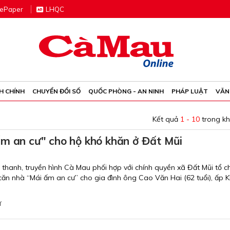
e
P
aper
LHQC
H CHÍNH
CHUYỂN ĐỔI SỐ
QUỐC PHÒNG - AN NINH
PHÁP LUẬT
VĂN
Kết quả
1 - 10
trong k
ấm an cư" cho hộ khó khăn ở Đất Mũi
thanh, truyền hình Cà Mau phối hợp với chính quyền xã Đất Mũi tổ c
ăn nhà “Mái ấm an cư” cho gia đình ông Cao Văn Hai (62 tuổi), ấp K
ư