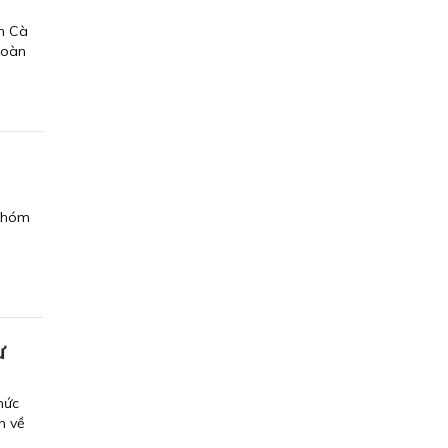
nh Cà
hoàn
 Khóm
ư
hức
n về