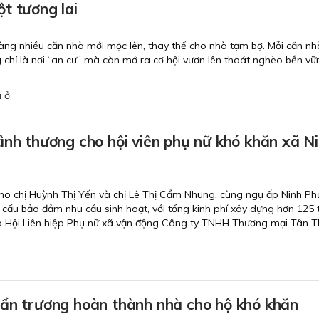
t tương lai
àng nhiều căn nhà mới mọc lên, thay thế cho nhà tạm bợ. Mỗi căn nh
 chỉ là nơi “an cư” mà còn mở ra cơ hội vươn lên thoát nghèo bền v
 ở
ình thương cho hội viên phụ nữ khó khăn xã N
ho chị Huỳnh Thị Yến và chị Lê Thị Cẩm Nhung, cùng ngụ ấp Ninh Ph
t cấu bảo đảm nhu cầu sinh hoạt, với tổng kinh phí xây dựng hơn 125 
o Hội Liên hiệp Phụ nữ xã vận động Công ty TNHH Thương mại Tân 
hẩn trương hoàn thành nhà cho hộ khó khăn