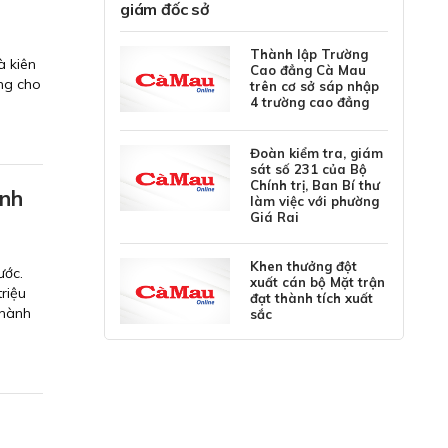
giám đốc sở
Thành lập Trường
à kiên
Cao đẳng Cà Mau
ững cho
trên cơ sở sáp nhập
4 trường cao đẳng
Đoàn kiểm tra, giám
sát số 231 của Bộ
Chính trị, Ban Bí thư
inh
làm việc với phường
Giá Rai
Khen thưởng đột
ước.
xuất cán bộ Mặt trận
triệu
đạt thành tích xuất
Thành
sắc