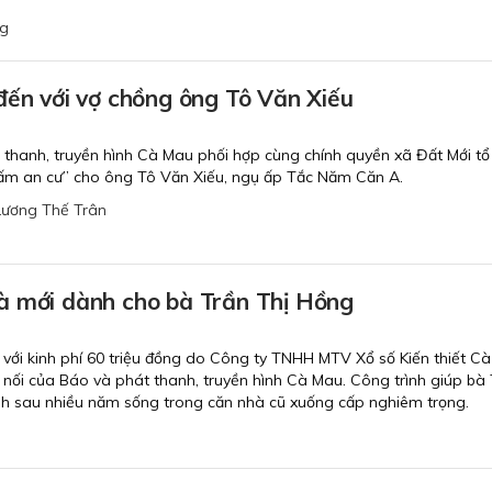
ng
đến với vợ chồng ông Tô Văn Xiếu
 thanh, truyền hình Cà Mau phối hợp cùng chính quyền xã Đất Mới tổ
ấm an cư” cho ông Tô Văn Xiếu, ngụ ấp Tắc Năm Căn A.
Lương Thế Trân
à mới dành cho bà Trần Thị Hồng
với kinh phí 60 triệu đồng do Công ty TNHH MTV Xổ số Kiến thiết C
t nối của Báo và phát thanh, truyền hình Cà Mau. Công trình giúp bà
ịnh sau nhiều năm sống trong căn nhà cũ xuống cấp nghiêm trọng.