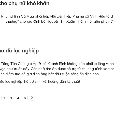
cho phụ nữ khó khăn
p Phụ nữ tỉnh Cà Mau phối hợp Hội Liên hiệp Phụ nữ xã Vĩnh Hậu tổ ch
ình thương” cho gia đình bà Nguyễn Thị Xuân Thắm, hội viên phụ nữ
o đà lạc nghiệp
ăng Tấn Cường ở Ấp 9, xã Khánh Bình không còn phải lo lắng vì nh
 vẹo như trước đây. Căn nhà ấm áp được hỗ trợ từ chương trình xoá n
ành điểm tựa để gia đình ông bắt đầu cuộc sống ổn định hơn.
 đà lạc nghiệp
,
hỗ trợ sinh kể
,
hướng dẫn kỹ thuật
2
3
4
5