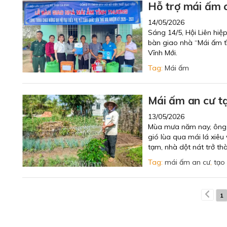
Hỗ trợ mái ấm 
14/05/2026
Sáng 14/5, Hội Liên hiệ
bàn giao nhà “Mái ấm t
Vĩnh Mới.
Tag:
Mái ấm
Mái ấm an cư tạ
13/05/2026
Mùa mưa năm nay, ông T
gió lùa qua mái lá xiêu
tạm, nhà dột nát trở th
Tag:
mái ấm an cư
,
tạo
1