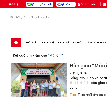
ភាសាខ្មែរ
Truyền hình
Radio
M
ultimedia
Thứ sáu, 7-8-26 21:22:12
THỜI SỰ
CHÍNH TRỊ
KINH TẾ
XÃ HỘI
CẢI CÁCH HÀN
Kết quả tìm kiếm cho
"Mái ấm"
Bàn giao "Mái 
28/07/2026
Sáng 28/7, Báo và phát 
khánh thành, bàn giao c
Long.
Tag:
Trao mái ấm an c