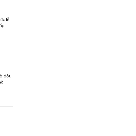
ức lễ
 ấp
à dột,
hà