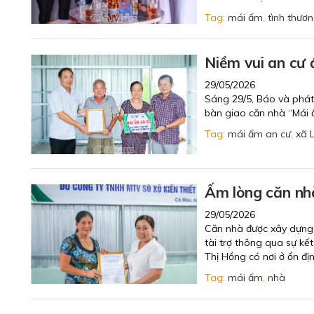
Tag:
mái ấm
,
tình thươ
Niềm vui an cư 
29/05/2026
Sáng 29/5, Báo và phát
bàn giao căn nhà “Mái 
Tag:
mái ấm an cư
,
xã 
Ấm lòng căn nh
29/05/2026
Căn nhà được xây dựng 
tài trợ thông qua sự kế
Thị Hồng có nơi ở ổn đ
Tag:
mái ấm
,
nhà