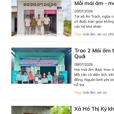
Mỗi mái ấm - mộ
20/07/2026
Tại xã An Trạch, ngày c
cố được bàn giao không
các hộ khó khăn.
Tag:
mái ấm
,
an cư
,
nhà
Trao 2 Mái ấm t
Quới
08/07/2026
Hai mái ấm được trao c
Mỗi căn có diện tích, kế
đồng. Nguồn kinh phí d
hỗ trợ.
Tag:
mái ấm
,
an cư
Xã Hồ Thị Kỷ k