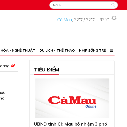
Cà Mau
,
32°C
/
32°C
-
33°C
 HÓA - NGHỆ THUẬT
DU LỊCH - THỂ THAO
NHỊP SỐNG TRẺ
hoảng
46
TIÊU ĐIỂM
hức
hai
UBND tỉnh Cà Mau bổ nhiệm 3 phó