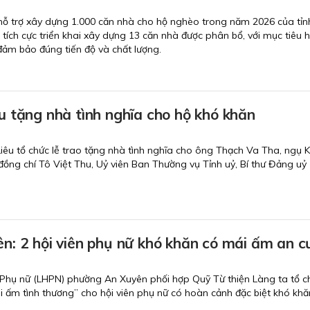
 hỗ trợ xây dựng 1.000 căn nhà cho hộ nghèo trong năm 2026 của tỉ
tích cực triển khai xây dựng 13 căn nhà được phân bổ, với mục tiêu 
đảm bảo đúng tiến độ và chất lượng.
 tặng nhà tình nghĩa cho hộ khó khăn
Liêu tổ chức lễ trao tặng nhà tình nghĩa cho ông Thạch Va Tha, ngụ
đồng chí Tô Việt Thu, Uỷ viên Ban Thường vụ Tỉnh uỷ, Bí thư Đảng uỷ
: 2 hội viên phụ nữ khó khăn có mái ấm an c
p Phụ nữ (LHPN) phường An Xuyên phối hợp Quỹ Từ thiện Làng ta tổ c
 ấm tình thương” cho hội viên phụ nữ có hoàn cảnh đặc biệt khó khă