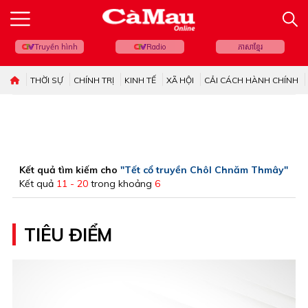
Truyền hình
Radio
ភាសាខ្មែរ
THỜI SỰ
CHÍNH TRỊ
KINH TẾ
XÃ HỘI
CẢI CÁCH HÀNH CHÍNH
Kết quả tìm kiếm cho
"Tết cổ truyền Chôl Chnăm Thmây"
Kết quả
11 - 20
trong khoảng
6
TIÊU ĐIỂM