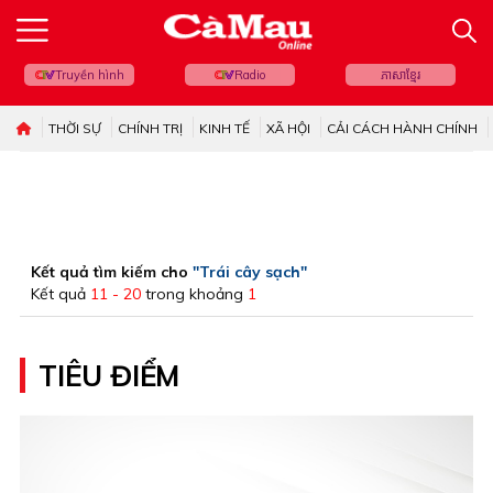
Truyền hình
Radio
ភាសាខ្មែរ
THỜI SỰ
CHÍNH TRỊ
KINH TẾ
XÃ HỘI
CẢI CÁCH HÀNH CHÍNH
Kết quả tìm kiếm cho
"Trái cây sạch"
Kết quả
11 - 20
trong khoảng
1
TIÊU ĐIỂM