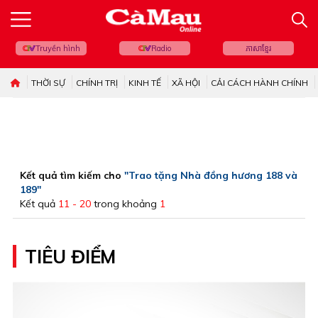
Truyền hình
Radio
ភាសាខ្មែរ
THỜI SỰ
CHÍNH TRỊ
KINH TẾ
XÃ HỘI
CẢI CÁCH HÀNH CHÍNH
Kết quả tìm kiếm cho
"Trao tặng Nhà đồng hương 188 và
189"
Kết quả
11 - 20
trong khoảng
1
TIÊU ĐIỂM