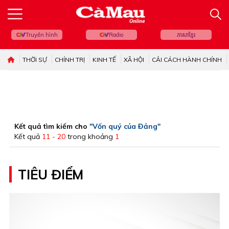
Truyền hình
Radio
ភាសាខ្មែរ
THỜI SỰ
CHÍNH TRỊ
KINH TẾ
XÃ HỘI
CẢI CÁCH HÀNH CHÍNH
Kết quả tìm kiếm cho
"Vốn quý của Ðảng"
Kết quả
11 - 20
trong khoảng
1
TIÊU ĐIỂM