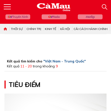
Truyền hình
Radio
ភាសាខ្មែរ
THỜI SỰ
CHÍNH TRỊ
KINH TẾ
XÃ HỘI
CẢI CÁCH HÀNH CHÍNH
Kết quả tìm kiếm cho
"Việt Nam - Trung Quốc"
Kết quả
11 - 20
trong khoảng
9
TIÊU ĐIỂM