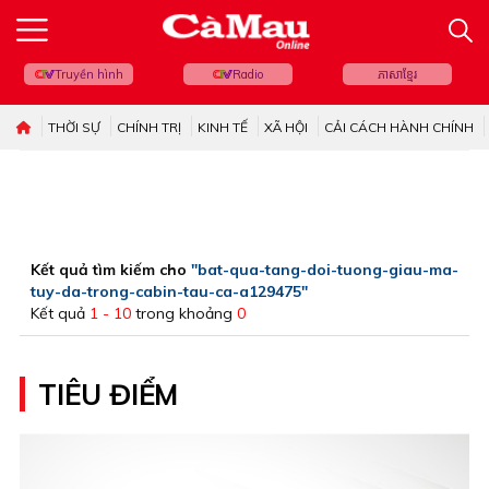
Truyền hình
Radio
ភាសាខ្មែរ
THỜI SỰ
CHÍNH TRỊ
KINH TẾ
XÃ HỘI
CẢI CÁCH HÀNH CHÍNH
Kết quả tìm kiếm cho
"bat-qua-tang-doi-tuong-giau-ma-
tuy-da-trong-cabin-tau-ca-a129475"
Kết quả
1 - 10
trong khoảng
0
TIÊU ĐIỂM