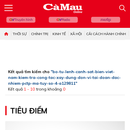
Truyền hình
Radio
ភាសាខ្មែរ
THỜI SỰ
CHÍNH TRỊ
KINH TẾ
XÃ HỘI
CẢI CÁCH HÀNH CHÍNH
Kết quả tìm kiếm cho
"bo-tu-lenh-canh-sat-bien-viet-
nam-kiem-tra-cong-tac-xay-dung-don-vi-tai-doan-dac-
nhiem-pctp-ma-tuy-so-4-a129811"
Kết quả
1 - 10
trong khoảng
0
TIÊU ĐIỂM