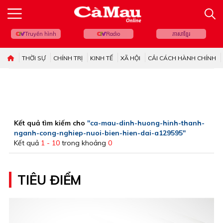
Truyền hình
Radio
ភាសាខ្មែរ
THỜI SỰ
CHÍNH TRỊ
KINH TẾ
XÃ HỘI
CẢI CÁCH HÀNH CHÍNH
Kết quả tìm kiếm cho
"ca-mau-dinh-huong-hinh-thanh-
nganh-cong-nghiep-nuoi-bien-hien-dai-a129595"
Kết quả
1 - 10
trong khoảng
0
TIÊU ĐIỂM