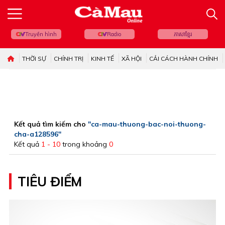
Truyền hình
Radio
ភាសាខ្មែរ
THỜI SỰ
CHÍNH TRỊ
KINH TẾ
XÃ HỘI
CẢI CÁCH HÀNH CHÍNH
Kết quả tìm kiếm cho
"ca-mau-thuong-bac-noi-thuong-
cha-a128596"
Kết quả
1 - 10
trong khoảng
0
TIÊU ĐIỂM