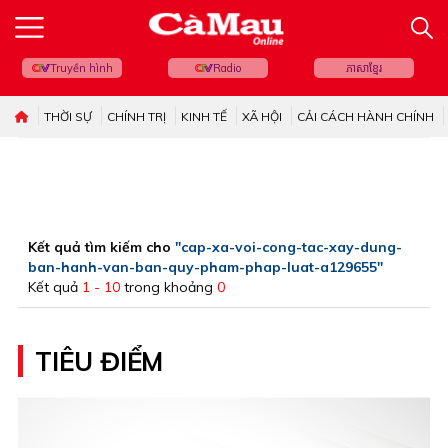
Truyền hình
Radio
ភាសាខ្មែរ
THỜI SỰ
CHÍNH TRỊ
KINH TẾ
XÃ HỘI
CẢI CÁCH HÀNH CHÍNH
Kết quả tìm kiếm cho
"cap-xa-voi-cong-tac-xay-dung-
ban-hanh-van-ban-quy-pham-phap-luat-a129655"
Kết quả
1 - 10
trong khoảng
0
TIÊU ĐIỂM