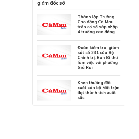
giám đốc sở
Thành lập Trường
Cao đẳng Cà Mau
trên cơ sở sáp nhập
4 trường cao đẳng
Đoàn kiểm tra, giám
sát số 231 của Bộ
Chính trị, Ban Bí thư
làm việc với phường
Giá Rai
Khen thưởng đột
xuất cán bộ Mặt trận
đạt thành tích xuất
sắc