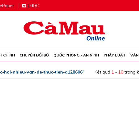
e
P
aper
LHQC
H CHÍNH
CHUYỂN ĐỔI SỐ
QUỐC PHÒNG - AN NINH
PHÁP LUẬT
VĂN
c-hoi-nhieu-van-de-thuc-tien-a128606"
Kết quả
1 - 10
trong 