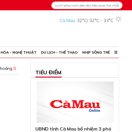
Cà Mau
,
32°C
/
32°C
-
33°C
 HÓA - NGHỆ THUẬT
DU LỊCH - THỂ THAO
NHỊP SỐNG TRẺ
khoảng
0
TIÊU ĐIỂM
UBND tỉnh Cà Mau bổ nhiệm 3 phó