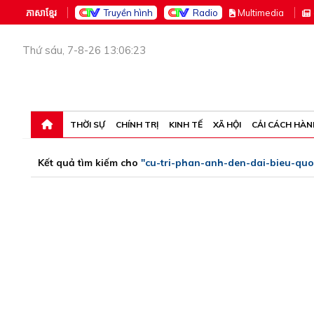
ភាសាខ្មែរ
Truyền hình
Radio
M
ultimedia
Thứ sáu, 7-8-26 13:06:23
THỜI SỰ
CHÍNH TRỊ
KINH TẾ
XÃ HỘI
CẢI CÁCH HÀN
Kết quả tìm kiếm cho
"cu-tri-phan-anh-den-dai-bieu-quo