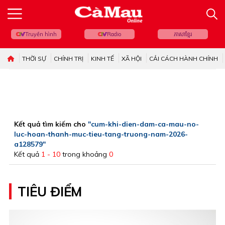
Truyền hình
Radio
ភាសាខ្មែរ
THỜI SỰ
CHÍNH TRỊ
KINH TẾ
XÃ HỘI
CẢI CÁCH HÀNH CHÍNH
Kết quả tìm kiếm cho
"cum-khi-dien-dam-ca-mau-no-
luc-hoan-thanh-muc-tieu-tang-truong-nam-2026-
a128579"
Kết quả
1 - 10
trong khoảng
0
TIÊU ĐIỂM