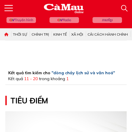
Truyền hình
Radio
ភាសាខ្មែរ
THỜI SỰ
CHÍNH TRỊ
KINH TẾ
XÃ HỘI
CẢI CÁCH HÀNH CHÍNH
Kết quả tìm kiếm cho
"dòng chảy lịch sử và văn hoá"
Kết quả
11 - 20
trong khoảng
1
TIÊU ĐIỂM