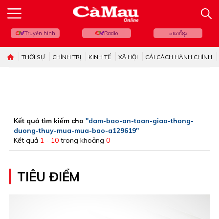
Truyền hình
Radio
ភាសាខ្មែរ
THỜI SỰ
CHÍNH TRỊ
KINH TẾ
XÃ HỘI
CẢI CÁCH HÀNH CHÍNH
Kết quả tìm kiếm cho
"dam-bao-an-toan-giao-thong-
duong-thuy-mua-mua-bao-a129619"
Kết quả
1 - 10
trong khoảng
0
TIÊU ĐIỂM