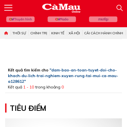
Truyền hình
Radio
ភាសាខ្មែរ
THỜI SỰ
CHÍNH TRỊ
KINH TẾ
XÃ HỘI
CẢI CÁCH HÀNH CHÍNH
Kết quả tìm kiếm cho
"dam-bao-an-toan-tuyet-doi-cho-
khach-du-lich-trai-nghiem-xuyen-rung-tai-mui-ca-mau-
a128612"
Kết quả
1 - 10
trong khoảng
0
TIÊU ĐIỂM